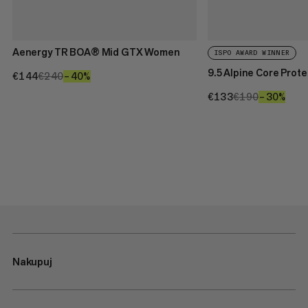
Aenergy TR BOA® Mid GTX Women
ISPO AWARD WINNER
9.5 Alpine Core Prot
€144
€144
€240
€240
–40%
40%
€133
€133
€190
€190
–30%
30%
Nakupuj