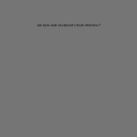
CENA OD NEJVYŠŠÍ PO NEJNIŽŠÍ
CO JE NOVÉHO
Jak byla vaše zkušenost s touto stránkou?
OHODNOCENÍ