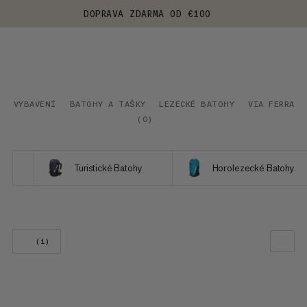
DOPRAVA ZDARMA OD €100
VYBAVENÍ
BATOHY A TAŠKY
LEZECKÉ BATOHY
VIA FERRATA
(
0
)
Turistické Batohy
Horolezecké Batohy
(1)
NAŠE DOPORUČENÍ
CENA OD NEJNIŽŠÍ PO NEJVYŠŠÍ