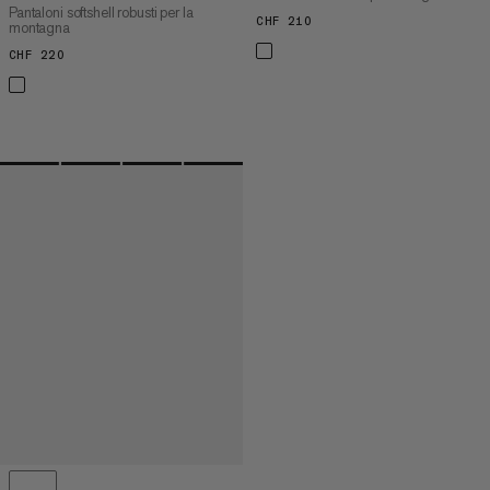
Pantaloni softshell robusti per la
CHF 210
CHF 210
montagna
CHF 220
CHF 220