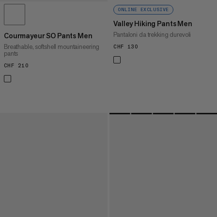
ONLINE EXCLUSIVE
Valley Hiking Pants Men
Pantaloni da trekking durevoli
Courmayeur SO Pants Men
Breathable, softshell mountaineering
CHF 130
CHF 130
pants
CHF 210
CHF 210