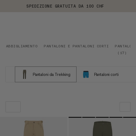
SPEDIZIONE GRATUITA DA 100 CHF
ABBIGLIAMENTO
PANTALONI E PANTALONI CORTI
PANTALON
(
17
)
Pantaloni da Trekking
Pantaloni corti
LA NOSTRA RACCOMANDAZIONE
PREZZO BASSO AD ALTO