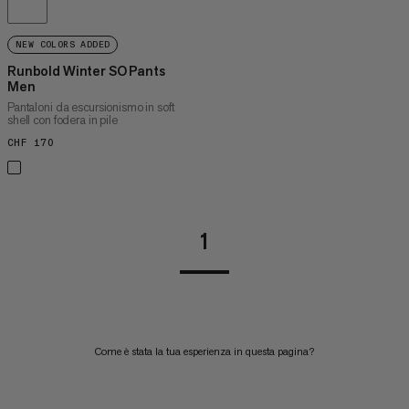
NEW COLORS ADDED
Runbold Winter SO Pants
Men
Pantaloni da escursionismo in soft
shell con fodera in pile
CHF 170
CHF 170
1
Come è stata la tua esperienza in questa pagina?