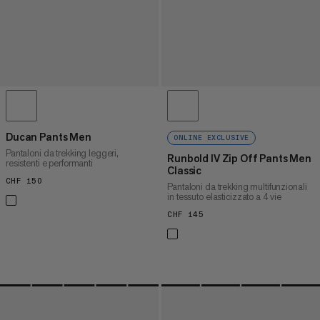
Ducan Pants Men
ONLINE EXCLUSIVE
Pantaloni da trekking leggeri,
Runbold IV Zip Off Pants Men
resistenti e performanti
Classic
CHF 150
CHF 150
Pantaloni da trekking multifunzionali
in tessuto elasticizzato a 4 vie
CHF 145
CHF 145