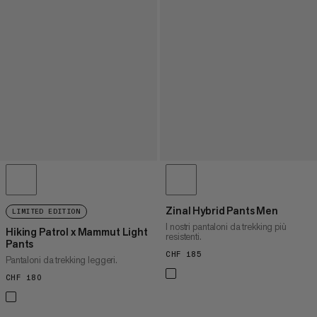
Zinal Hybrid Pants Men
LIMITED EDITION
I nostri pantaloni da trekking più
Hiking Patrol x Mammut Light
resistenti.
Pants
CHF 185
CHF 185
Pantaloni da trekking leggeri.
CHF 180
CHF 180