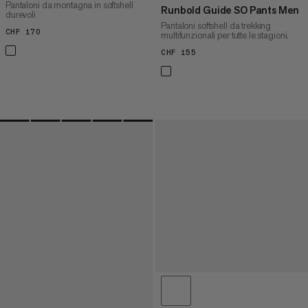
Pantaloni da montagna in softshell
Runbold Guide SO Pants Men
durevoli
Pantaloni softshell da trekking
CHF 170
CHF 170
multifunzionali per tutte le stagioni.
CHF 155
CHF 155