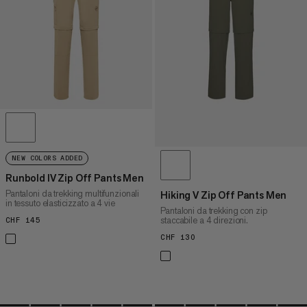
PREZZO ALTO A BASSO
COSA C'È DI NUOVO
VALUTAZIONE
NEW COLORS ADDED
Runbold IV Zip Off Pants Men
Pantaloni da trekking multifunzionali
Hiking V Zip Off Pants Men
in tessuto elasticizzato a 4 vie
Pantaloni da trekking con zip
staccabile a 4 direzioni.
CHF 145
CHF 145
CHF 130
CHF 130