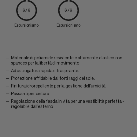
6/6
6/6
Escursionismo
Escursionismo
Materiale di poliamide resistente e altamente elastico con
spandex per la libertà di movimento
Ad asciugatura rapida e traspirante.
Protezione affidabile dai forti raggi del sole.
Finitura idrorepellente per la gestione dell'umidità
Passanti per cintura
Regolazione della fascia in vita per una vestibilità perfetta -
regolabile dall'esterno