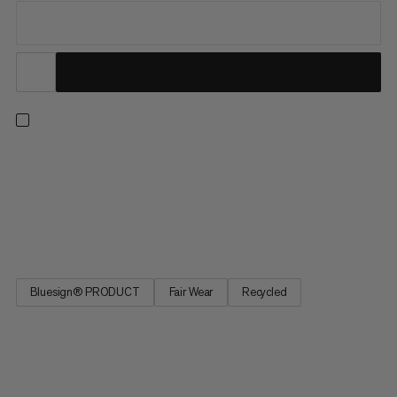
Dalla nostra collezione di best seller, questi pantaloni da
trekking offrono comfort con tutte le funzionalità pratiche di
cui hai bisogno sul sentiero. Questi pantaloni presentano
elasticità a 4 vie per la libertà di movimento durante le
escursioni in salita e attraverso terreni alpini. La cintura...
Bluesign® PRODUCT
Fair Wear
Recycled