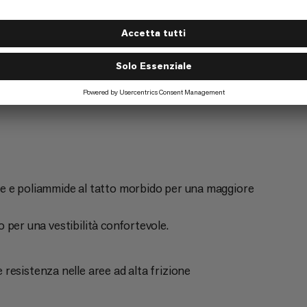
ismo
Escursionismo
5/6
e e poliammide al tatto morbido per una maggiore
lo per una vestibilità confortevole.
resistenza nelle aree ad alta frizione