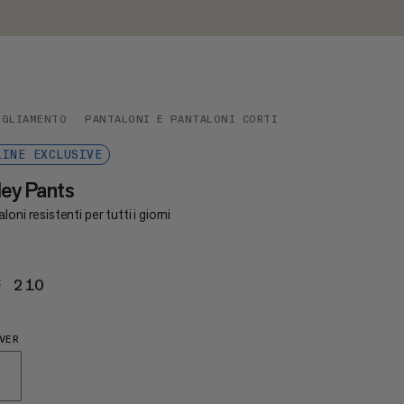
IGLIAMENTO
PANTALONI E PANTALONI CORTI
LINE EXCLUSIVE
ley Pants
loni resistenti per tutti i giorni
F 210
CHF 210
VER