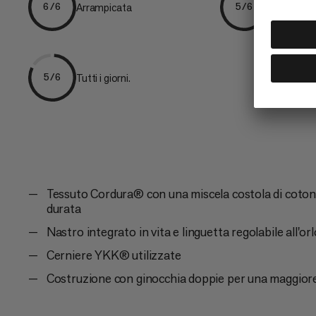
Arrampicata
Escursion
6/6
5/6
Tutti i giorni.
5/6
Tessuto Cordura® con una miscela costola di coton
durata
Nastro integrato in vita e linguetta regolabile all'or
Cerniere YKK® utilizzate
Costruzione con ginocchia doppie per una maggiore 