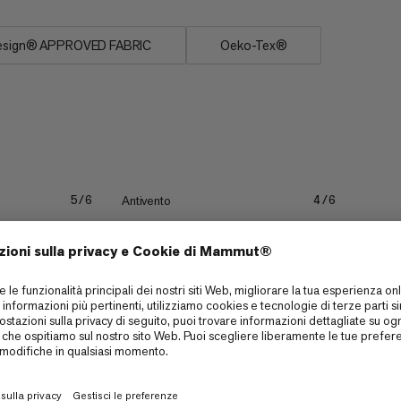
esign® APPROVED FABRIC
Oeko-Tex®
Antivento
5/6
4/6