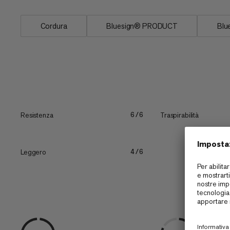
Cordura
Bluesign® PRODUCT
Blu
Resistenza
Traspirabilità
6/6
Leggero
4/6