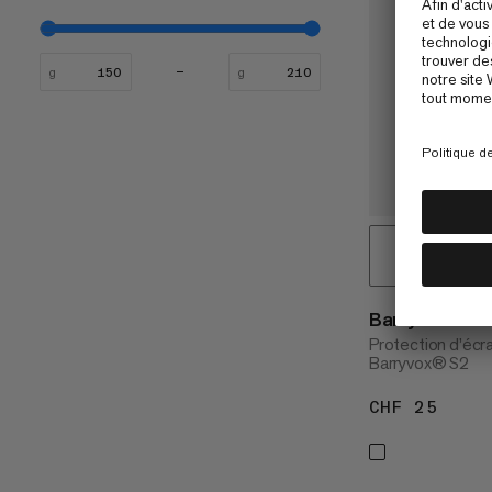
g
g
Barryvox Scre
Protection d’écr
Barryvox® S2
CHF 25
CHF 