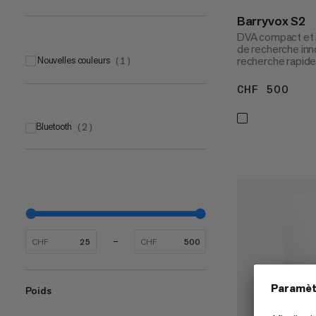
Barryvox S2
DVA compact et i
de recherche inn
recherche rapide
Nouvelles couleurs
(
1
)
CHF 500
CHF
Bluetooth
(
2
)
CHF
CHF
Poids