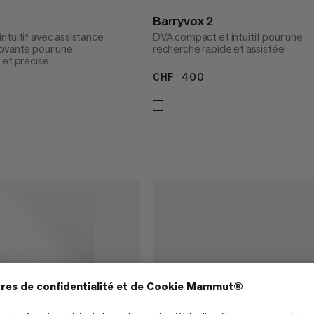
Barryvox 2
ntuitif avec assistance
DVA compact et intuitif pour une
ovante pour une
recherche rapide et assistée
 et précise
CHF 400
CHF 400
 500