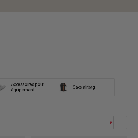
Accessoires pour
Sacs airbag
équipement
d'avalanche
6
NOTRE SELECTION