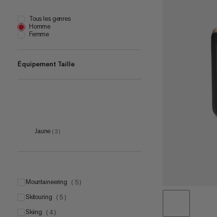
Tous les genres
Homme
Femme
Équipement Taille
one size
(
6
)
Jaune
(
2
)
mountaineering
(
5
)
skitouring
(
5
)
skiing
(
4
)