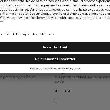
en Protection Glass
Barryvox
an pour Barryvox® 2 et
DVA intuitif facilitant une recherch
rapide
25
CHF 360
CHF 360