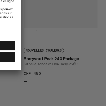
NOUVELLES COULEURS
Barryvox 1 Peak 240 Package
Kit pelle, sonde et DVA Barryvox® 1
CHF 450
CHF 450
e