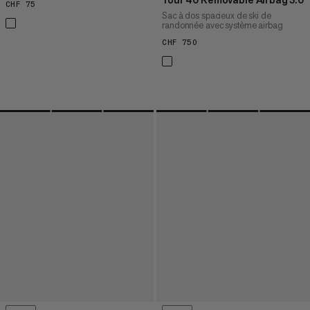
CHF 75
CHF 75
Sac à dos spacieux de ski de
randonnée avec système airbag
CHF 750
CHF 750