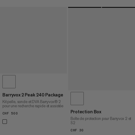
Barryvox 2 Peak 240 Package
Kit pelle, sonde et DVA Barryvox® 2
pour une recherche rapide et assistée
Protection Box
CHF 500
CHF 500
Boîte de protection pour Barryvox 2 et
S2
CHF 30
CHF 30