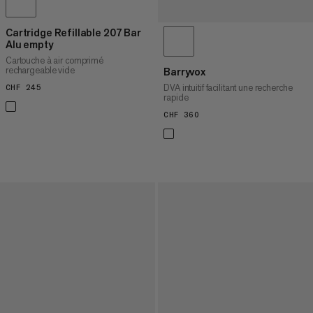
Cartridge Refillable 207 Bar
Alu empty
Cartouche à air comprimé
rechargeable vide
Barryvox
DVA intuitif facilitant une recherche
CHF 245
CHF 245
rapide
CHF 360
CHF 360