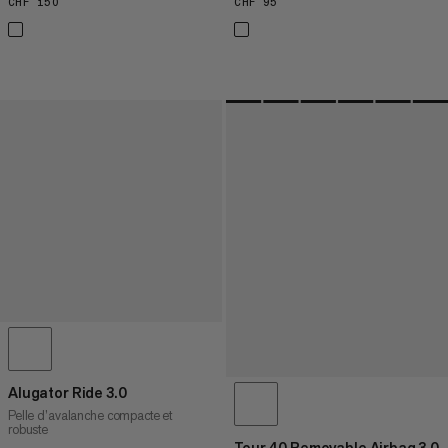
CHF 150
CHF 150
CHF 95
CHF 95
Alugator Ride 3.0
Pelle d’avalanche compacte et
robuste
Tour 40 Removable Airbag 3.0