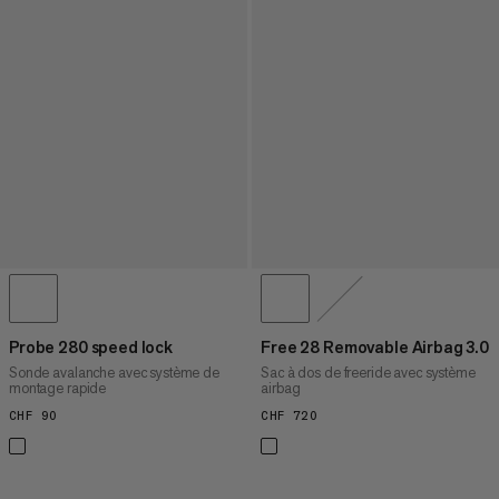
Probe 280 speed lock
Free 28 Removable Airbag 3.0
Sonde avalanche avec système de
Sac à dos de freeride avec système
montage rapide
airbag
CHF 90
CHF 90
CHF 720
CHF 720