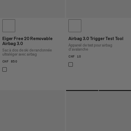
Eiger Free 20 Removable
Airbag 3.0 Trigger Test Tool
Airbag 3.0
Appareil de test pour airbag
d’avalanche
Sac à dos de ski de randonnée
ultraléger avec airbag
CHF 10
CHF 10
CHF 850
CHF 850