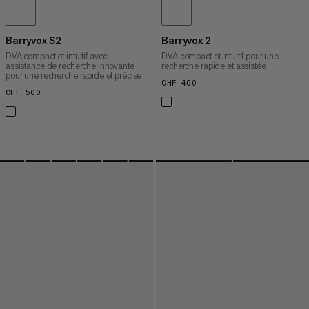
Barryvox S2
Barryvox 2
DVA compact et intuitif avec
DVA compact et intuitif pour une
assistance de recherche innovante
recherche rapide et assistée
pour une recherche rapide et précise
CHF 400
CHF 400
CHF 500
CHF 500