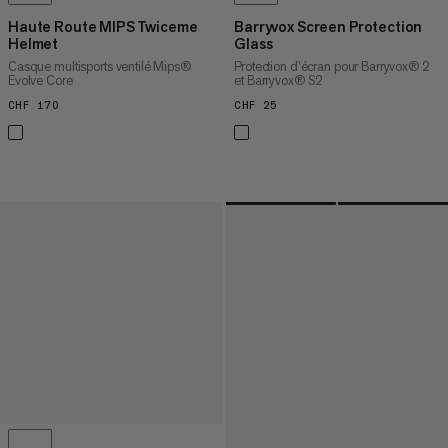
Haute Route MIPS Twiceme
Barryvox Screen Protection
Helmet
Glass
Casque multisports ventilé Mips®
Protection d’écran pour Barryvox® 2
Evolve Core
et Barryvox® S2
CHF 170
CHF 170
CHF 25
CHF 25