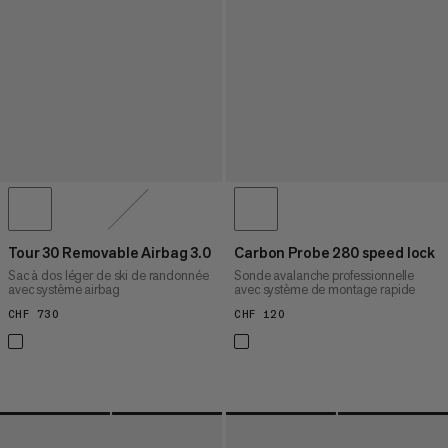
Tour 30 Removable Airbag 3.0
Carbon Probe 280 speed lock
Sac à dos léger de ski de randonnée
Sonde avalanche professionnelle
avec système airbag
avec système de montage rapide
CHF 730
CHF 730
CHF 120
CHF 120