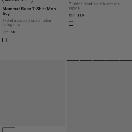
NOUVEAU STYLE
T-shirt à demi-zip et à séchage
rapide
Mammut Base T-Shirt Men
Avy
CHF 110
CHF 110
T-shirt à coupe droite en coton
biologique
CHF 45
CHF 45