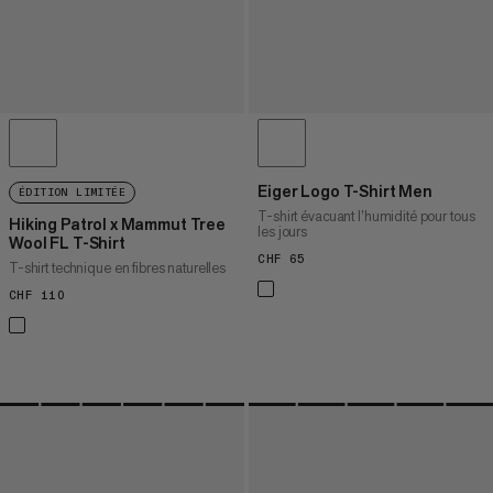
Eiger Logo T-Shirt Men
ÉDITION LIMITÉE
T-shirt évacuant l’humidité pour tous
Hiking Patrol x Mammut Tree
les jours
Wool FL T-Shirt
CHF 65
CHF 65
T-shirt technique en fibres naturelles
CHF 110
CHF 110