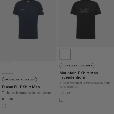
PRIX CROISSANT
PRIX DÉCROISSANT
NOUVEAUTÉS
ÉVALUATION
NOUVELLES COULEURS
Mountain T-Shirt Men
Fruendenhorn
NOUVELLES COULEURS
T-shirt évacuant la transpiration pour
la randonnée
Ducan FL T-Shirt Men
T-shirt technique multisport respirant
CHF 65
CHF 65
CHF 55
CHF 55