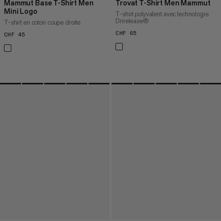
Mammut Base T-Shirt Men
Trovat T-Shirt Men Mammut
Mini Logo
T-shirt polyvalent avec technologie
Drirelease®
T-shirt en coton coupe droite
CHF 65
CHF 65
CHF 45
CHF 45