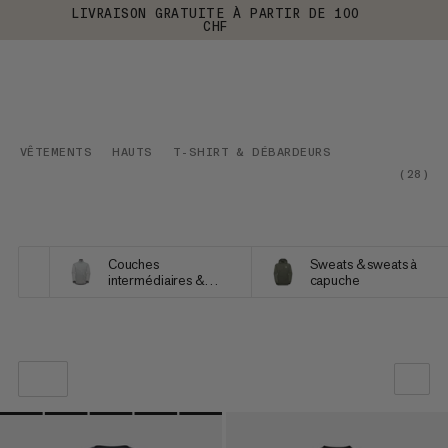
LIVRAISON GRATUITE À PARTIR DE 100
CHF
VÊTEMENTS
HAUTS
T-SHIRT & DÉBARDEURS
(
28
)
Couches
Sweats & sweats à
intermédiaires &
capuche
Polaires
NOTRE SELECTION