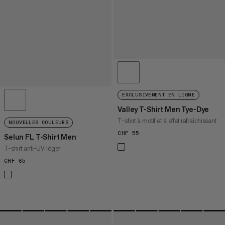
EXCLUSIVEMENT EN LIGNE
Valley T-Shirt Men Tye-Dye
T-shirt à motif et à effet rafraîchissant
NOUVELLES COULEURS
CHF 55
CHF 55
Selun FL T-Shirt Men
T-shirt anti-UV léger
CHF 65
CHF 65