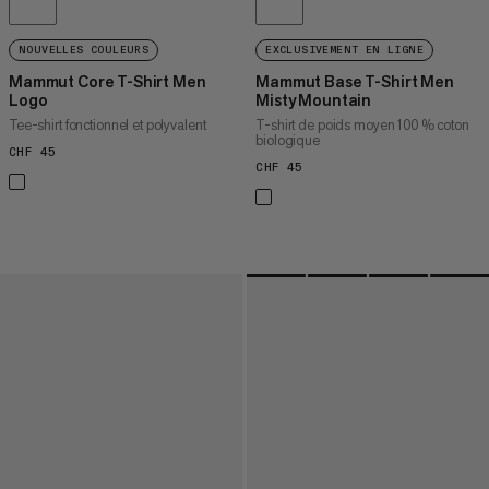
NOUVELLES COULEURS
EXCLUSIVEMENT EN LIGNE
Mammut Core T-Shirt Men
Mammut Base T-Shirt Men
Logo
Misty Mountain
Tee-shirt fonctionnel et polyvalent
T-shirt de poids moyen 100 % coton
biologique
CHF 45
CHF 45
CHF 45
CHF 45