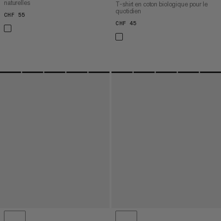
naturelles
T-shirt en coton biologique pour le
quotidien
CHF 55
CHF 55
CHF 45
CHF 45