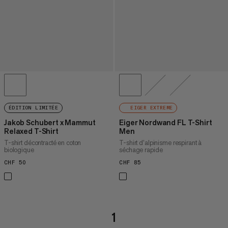
ÉDITION LIMITÉE
EIGER EXTREME
Jakob Schubert x Mammut
Eiger Nordwand FL T-Shirt
Relaxed T-Shirt
Men
T-shirt décontracté en coton
T-shirt d’alpinisme respirant à
biologique
séchage rapide
CHF 50
CHF 50
CHF 85
CHF 85
1