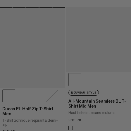
NOUVEAU STYLE
All-Mountain Seamless BL T-
Shirt Mid Men
Ducan FL Half Zip T-Shirt
Haut technique sans coutures
Men
T-shirt technique respirant à demi-
CHF 70
CHF 70
zip