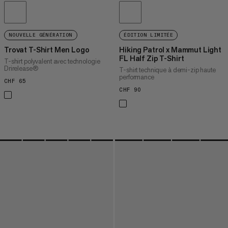
NOUVELLE GÉNÉRATION
ÉDITION LIMITÉE
Trovat T-Shirt Men Logo
Hiking Patrol x Mammut Light
FL Half Zip T-Shirt
T-shirt polyvalent avec technologie
Drirelease®
T-shirt technique à demi-zip haute
performance
CHF 65
CHF 65
CHF 90
CHF 90