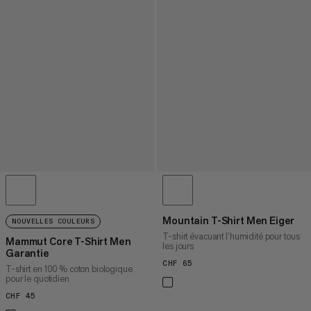
Mountain T-Shirt Men Eiger
NOUVELLES COULEURS
T-shirt évacuant l’humidité pour tous
Mammut Core T-Shirt Men
les jours
Garantie
CHF 65
CHF 65
T-shirt en 100 % coton biologique
pour le quotidien
CHF 45
CHF 45