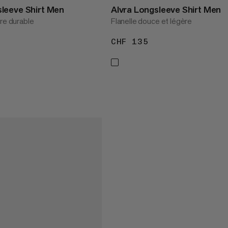
leeve Shirt Men
Alvra Longsleeve Shirt Men
vre durable
Flanelle douce et légère
 160
CHF 135
CHF 135