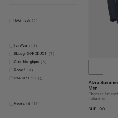
HeiQ Fresh
(
2
)
Fair Wear
(
11
)
bluesign® PRODUCT
(
7
)
Coton biologique
(
5
)
Recyclé
(
3
)
DWR sans PFC
(
1
)
Alvra Summer
Men
Chemise à manch
naturelles
Regular Fit
(
13
)
CHF 90
CHF 