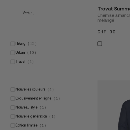
S
Trovat Summe
(
13
)
Vert
(
1
)
Chemise à manch
M
(
13
)
mélangé
L
(
12
)
CHF 90
CHF 
XL
(
12
)
XXL
hiking
(
12
(
12
)
)
3XL
urban
(
3
(
)
10
)
travel
(
1
)
Nouvelles couleurs
(
4
)
Exclusivement en ligne
(
1
)
Nouveau style
(
1
)
Nouvelle génération
(
1
)
Édition limitée
(
1
)