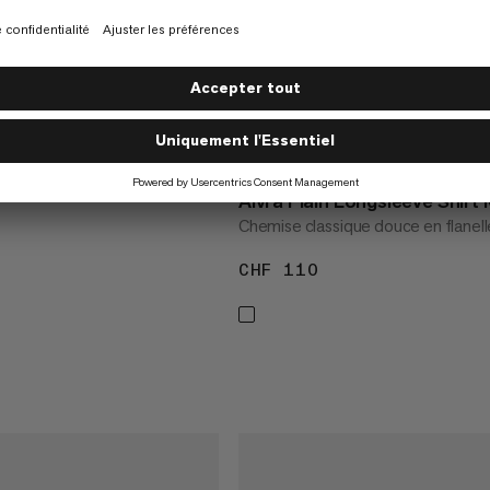
hirt Men
NOUVEAU STYLE
anelle de coton bio
Alvra Plain Longsleeve Shirt
Chemise classique douce en flanell
 170
CHF 110
CHF 110