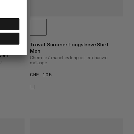
Trovat Summer Longsleeve Shirt
Men
 Men
Chemise à manches longues en chanvre
e
mélangé
CHF 105
CHF 105