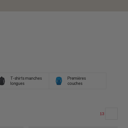
T-shirts manches
Premières
longues
couches
13
NOTRE SELECTION