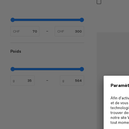
CHF
CHF
Poids
g
g