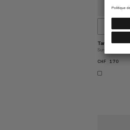
Tamaro Overs
Surchemise en fl
CHF 170
CHF