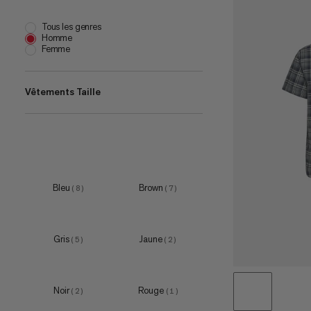
Tous les genres
Homme
Femme
Vêtements Taille
XS
(
1
)
S
(
1
)
M
(
1
)
Bleu
Brown
(
8
)
(
7
)
L
(
1
)
XL
(
1
)
Gris
Jaune
(
5
)
(
2
)
XXL
(
1
)
Noir
Rouge
(
2
)
(
1
)
XS
(
1
)