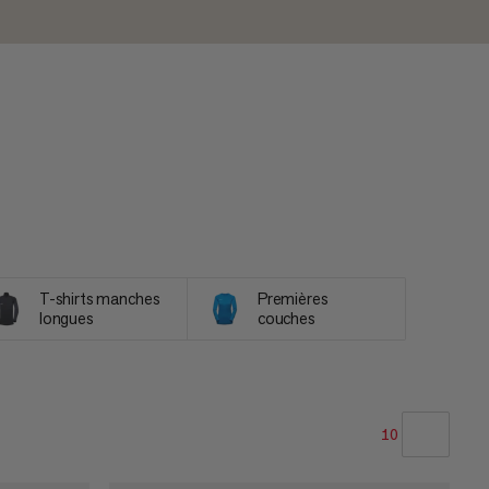
T-shirts manches
Premières
longues
couches
10
NOTRE SELECTION