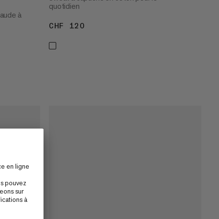
quotidien
haude à
CHF 120
CHF 120