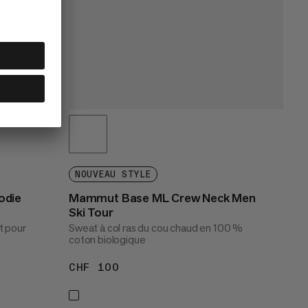
NOUVEAU STYLE
odie
Mammut Base ML Crew Neck Men
Ski Tour
t pour
Sweat à col ras du cou chaud en 100 %
coton biologique
CHF 100
CHF 100