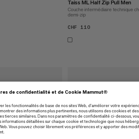
Taiss ML Half Zip Pull Men
Couche intermédiaire technique c
 180
demi-zip
CHF 110
CHF 110