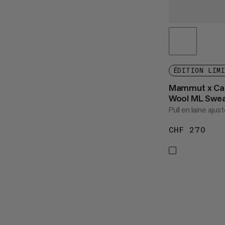
ÉDITION LIM
Mammut x Cab
Wool ML Swea
Pull en laine ajus
CHF 270
CHF