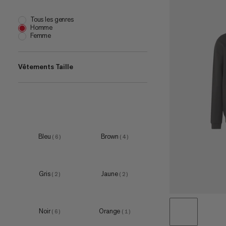
Tous les genres
Homme
Femme
Vêtements Taille
XS
(
2
)
S
(
10
)
M
(
10
)
Bleu
Brown
(
6
)
(
4
)
L
(
10
)
XL
(
10
)
Gris
Jaune
(
2
)
(
2
)
XXL
(
9
)
3XL
(
3
)
Noir
Orange
(
6
)
(
1
)