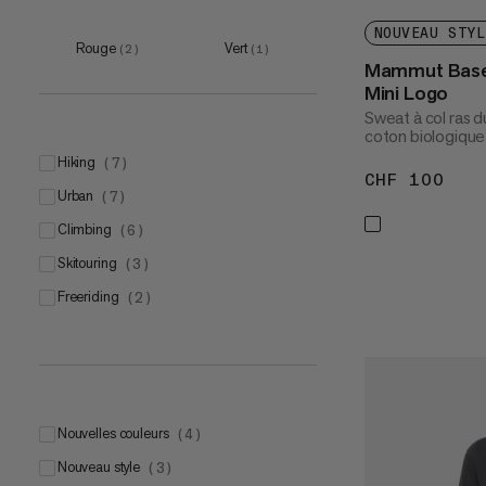
NOUVEAU STYL
Rouge
Vert
(
2
)
(
1
)
Mammut Base
Mini Logo
Sweat à col ras 
coton biologique
hiking
(
7
)
CHF 100
CHF
urban
(
7
)
climbing
(
6
)
skitouring
(
3
)
freeriding
(
2
)
Nouvelles couleurs
(
4
)
Nouveau style
(
3
)