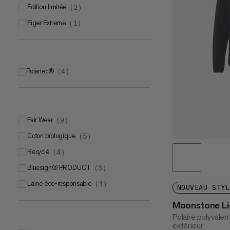
Édition limitée
(
2
)
Eiger Extreme
(
1
)
Polartec®
(
4
)
Polartec® Alpha®
(
1
)
Polartec® Classic
(
1
)
Polartec® Power GridTM
(
1
)
Fair Wear
(
9
)
Polartec® Power Stretch®
(
1
)
Coton biologique
(
5
)
Recyclé
(
4
)
bluesign® PRODUCT
(
3
)
Laine éco-responsable
(
1
)
NOUVEAU STYL
Moonstone Lig
Polaire polyvalen
extérieur