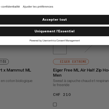
ITÉE
EIGER EXTREME
rt x Mammut ML
Eiger Free ML Air Half Zip Ho
Men
 en coton biologique
Sweat à capuche chaud et respiran
le freeride
 120
CHF 210
CHF 210