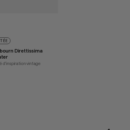
ITÉE
ourn Direttissima
ter
té d’inspiration vintage
 270