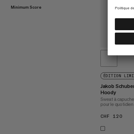
Minimum Score
ÉDITION LIM
Jakob Schube
Hoody
Sweat à capuche
pour le quotidien
CHF 120
CHF