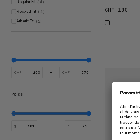
Regular Fit
(
4
)
CHF 180
CHF
Relaxed Fit
(
4
)
Athletic Fit
(
2
)
CHF
CHF
Poids
g
g