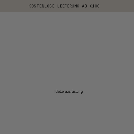
KOSTENLOSE LIEFERUNG AB €100
Kletterausrüstung