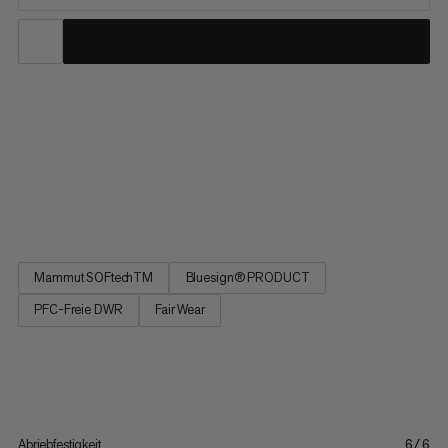
Die Taiss Guide ist die Softshellhose mit dem stärksten
Wetterschutz in unserer Kollektion, entwickelt zum
Bergsteigen und Skitourengehen. Der robuste, 3-lagige Stoff
mit Membran ist absolut winddicht und bietet dank PFC-freier,
wasserabweisender Imprägnierung selbst bei garstigen
Bedingungen...
Mammut SOFtechTM
Bluesign® PRODUCT
PFC-Freie DWR
Fair Wear
Abriebfestigkeit
6/6