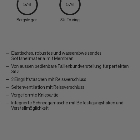
5/6
5/6
Bergsteigen
Ski Touring
Elastisches, robustes und wasserabweisendes
Softshellmaterial mit Membran
Von aussen bedienbare Taillenbundverstellung für perfekten
Sitz
2 Eingriffstaschen mit Reissverschluss
Seitenventilation mit Reissverschluss
Vorgeformte Kniepartie
Integrierte Schneegamasche mit Befestigungshaken und
Verstellmöglichkeit