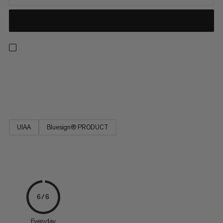
Hohe Reissfestigkeit bei geringster Dehnung, gute
Knotbarkeit, hohe Strapazierfähigkeit, bspw. für
Rettungstechniken (Prusik) oder Klemmkeilschlingen.
UIAA
Bluesign® PRODUCT
6/6
Everyday