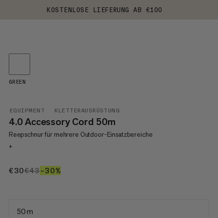
KOSTENLOSE LIEFERUNG AB €100
GREEN
EQUIPMENT
KLETTERAUSRÜSTUNG
4.0 Accessory Cord 50m
Reepschnur für mehrere Outdoor-Einsatzbereiche
+
€30
€30
€43
€43
–30%
30%
50 m