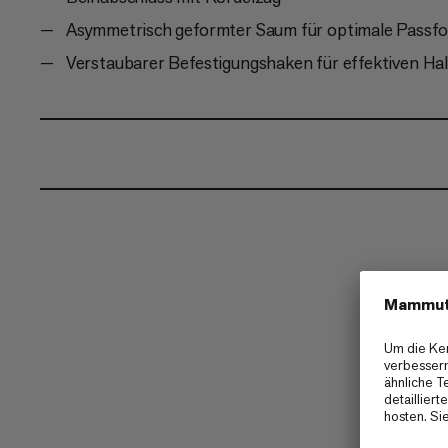
Asymmetrisch geformter Saum für optimale Passf
Verstaubarer Befestigungshaken für effektiven Ha