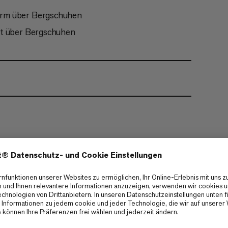
orm über Bergschuhen
lt über Bergschuhen