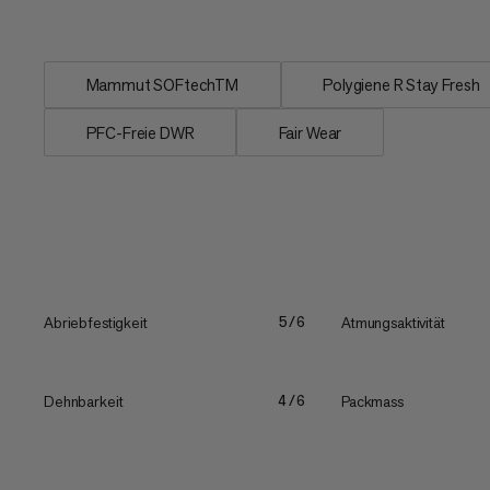
gleichzeitig...
Mammut SOFtechTM
Polygiene R Stay Fresh
PFC-Freie DWR
Fair Wear
Abriebfestigkeit
Atmungsaktivität
5/6
Dehnbarkeit
Packmass
4/6