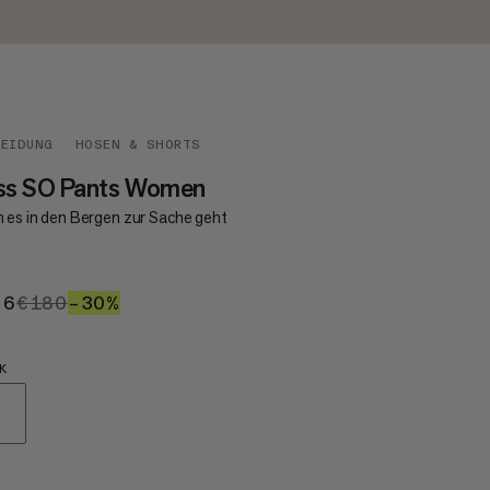
LEIDUNG
HOSEN & SHORTS
iss SO Pants Women
 es in den Bergen zur Sache geht
26
€126
€180
€180
–30%
30%
K