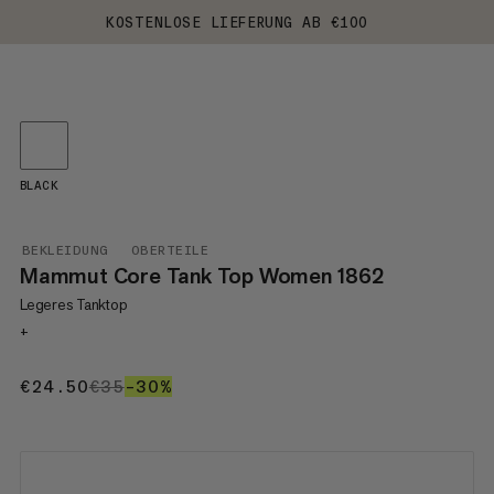
KOSTENLOSE LIEFERUNG AB €100
BLACK
BEKLEIDUNG
OBERTEILE
Mammut Core Tank Top Women 1862
Legeres Tanktop
+
€24.50
€24.50
€35
€35
–30%
30%