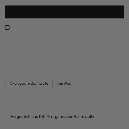
Entwickelt für Alltag und Sport als Teil unserer klassischen
Logowear-Kollektion. Dieses besonders weiche Tanktop aus
100 % ökologischer Baumwolle fühlt sich den ganzen Tag über
leicht und bequem an. Der Racerback-Schnitt sorgt für einen
sportlichen Look und gibt dir beim Wandern, Klettern und im...
Ökologische Baumwolle
Fair Wear
Hergestellt aus 100 % organischer Baumwolle