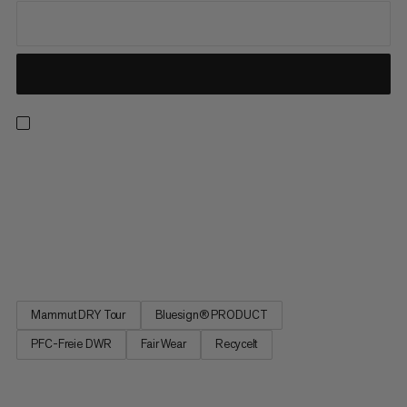
Wanderung geplant, aber Wind und Wetter angesagt? Mit
dieser wasserdichten Hardshelljacke bleibst du von aussen
geschützt und performst dank des atmungsaktiven 3-lagigen
Mammut DRY Tour Laminats weiterhin uneingeschränkt. Ihr
weiches, dehnbares Material trägt sich nicht nur angenehm,
sondern besteht...
Mammut DRY Tour
Bluesign® PRODUCT
PFC-Freie DWR
Fair Wear
Recycelt