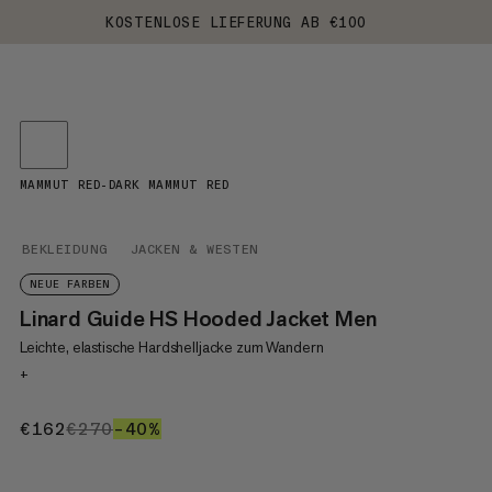
KOSTENLOSE LIEFERUNG AB €100
MAMMUT RED-DARK MAMMUT RED
BEKLEIDUNG
JACKEN & WESTEN
NEUE FARBEN
Linard Guide HS Hooded Jacket Men
Leichte, elastische Hardshelljacke zum Wandern
+
€162
€162
€270
€270
–40%
40%