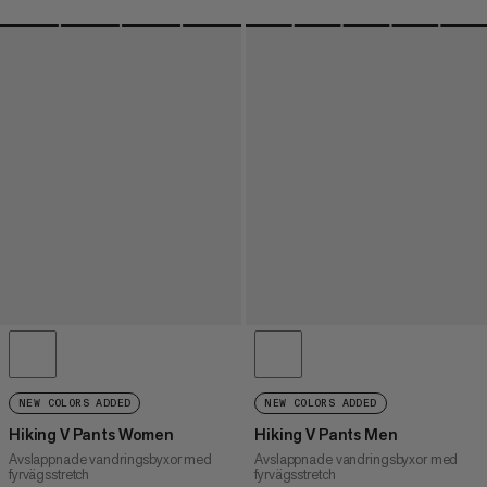
NEW COLORS ADDED
NEW COLORS ADDED
Hiking V Pants Women
Hiking V Pants Men
Avslappnade vandringsbyxor med
Avslappnade vandringsbyxor med
fyrvägsstretch
fyrvägsstretch