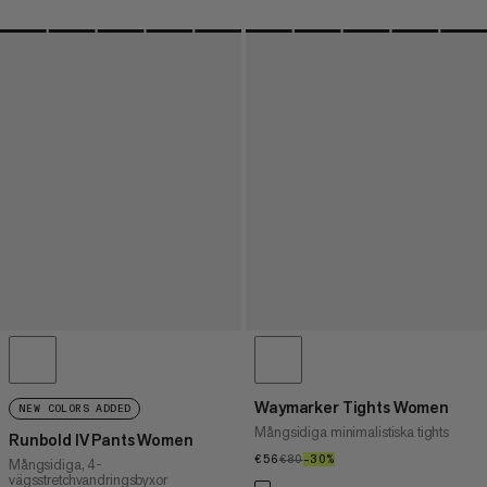
Waymarker Tights Women
NEW COLORS ADDED
Mångsidiga minimalistiska tights
Runbold IV Pants Women
€56
€56
€80
€80
–30%
30%
Mångsidiga, 4-
vägsstretchvandringsbyxor