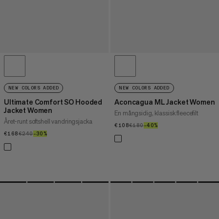
NEW COLORS ADDED
NEW COLORS ADDED
Ultimate Comfort SO Hooded
Aconcagua ML Jacket Women
Jacket Women
En mångsidig, klassisk fleecefilt
Året-runt softshell vandringsjacka
€108
€108
€180
€180
–40%
40%
€168
€168
€240
€240
–30%
30%