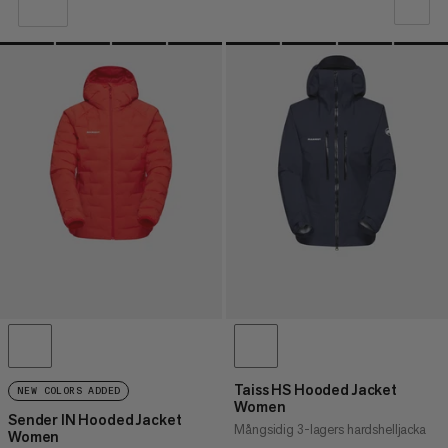
VÅR REKOMMENDATION
PRIS LÅGT TILL HÖGT
PRIS HÖG TILL LÅG
VAD ÄR NYTT
BETYG
Taiss HS Hooded Jacket
NEW COLORS ADDED
Women
Sender IN Hooded Jacket
Mångsidig 3-lagers hardshelljacka
Women