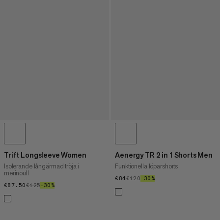
Trift Longsleeve Women
Aenergy TR 2 in 1 Shorts Men
Isolerande långärmad tröja i
Funktionella löparshorts
merinoull
€84
€84
€120
€120
–30%
30%
€87.50
€87.50
€125
€125
–30%
30%