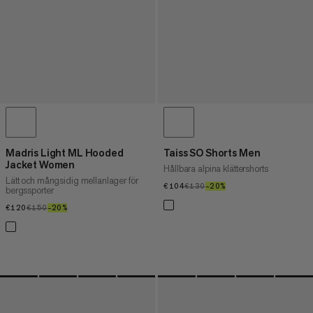
Madris Light ML Hooded
Taiss SO Shorts Men
Jacket Women
Hållbara alpina klättershorts
Lätt och mångsidig mellanlager för
€104
€104
€130
€130
–20%
20%
bergssporter
€120
€120
€150
€150
–20%
20%