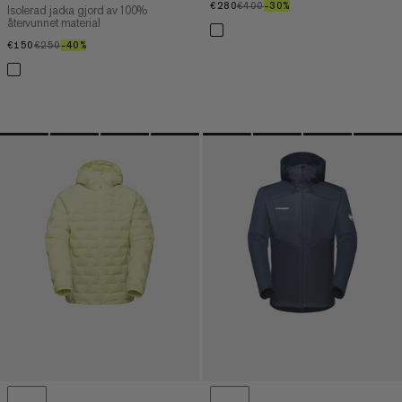
€280
€280
€400
€400
–30%
30%
Isolerad jacka gjord av 100%
återvunnet material
€150
€150
€250
€250
–40%
40%