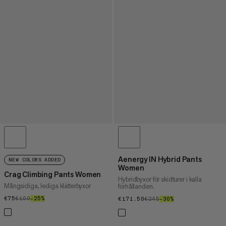
Aenergy IN Hybrid Pants
NEW COLORS ADDED
Women
Crag Climbing Pants Women
Hybridbyxor för skidturer i kalla
Mångsidiga, lediga klätterbyxor
förhållanden.
€75
€75
€100
€100
–25%
25%
€171.50
€171.50
€245
€245
–30%
30%