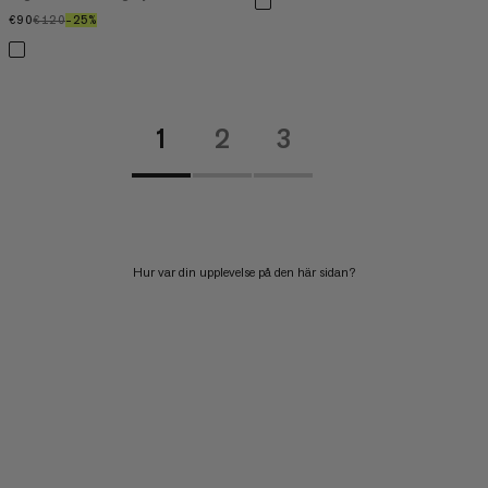
€90
€90
€120
€120
–25%
25%
1
2
3
Hur var din upplevelse på den här sidan?