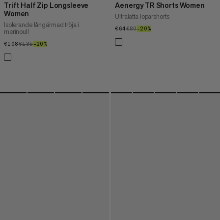
Trift Half Zip Longsleeve
Aenergy TR Shorts Women
Women
Ultralätta löparshorts
Isolerande långärmad tröja i
€64
€64
€80
€80
–20%
20%
merinoull
€108
€108
€135
€135
–20%
20%