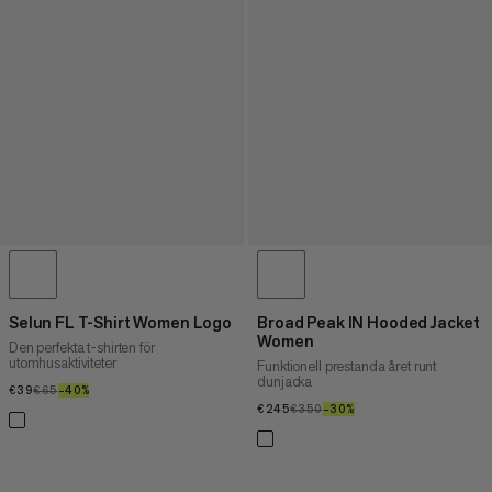
Selun FL T-Shirt Women Logo
Broad Peak IN Hooded Jacket
Women
Den perfekta t-shirten för
utomhusaktiviteter
Funktionell prestanda året runt
dunjacka
€39
€39
€65
€65
–40%
40%
€245
€245
€350
€350
–30%
30%