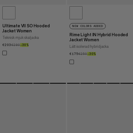
Ultimate VII SO Hooded
NEW COLORS ADDED
Jacket Women
Rime Light IN Hybrid Hooded
Teknisk mjuk skaljacka
Jacket Women
€203
€203
€290
€290
–30%
30%
Lätt isolerad hybridjacka
€175
€175
€250
€250
–30%
30%