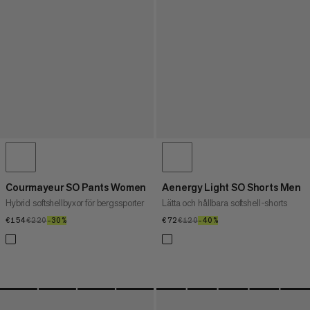
Courmayeur SO Pants Women
Aenergy Light SO Shorts Men
Hybrid softshellbyxor för bergssporter
Lätta och hållbara softshell-shorts
€154
€154
€220
€220
–30%
30%
€72
€72
€120
€120
–40%
40%