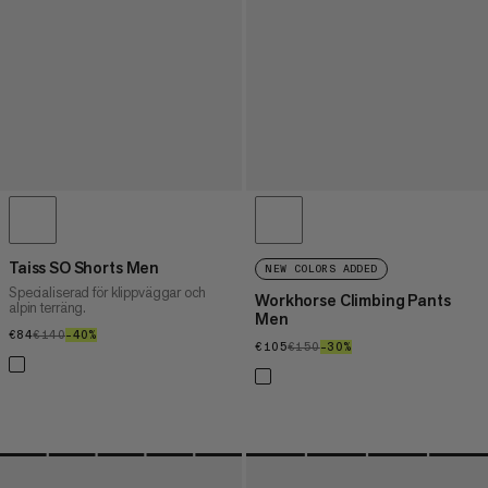
Taiss SO Shorts Men
NEW COLORS ADDED
Specialiserad för klippväggar och
Workhorse Climbing Pants
alpin terräng.
Men
€84
€84
€140
€140
–40%
40%
€105
€105
€150
€150
–30%
30%