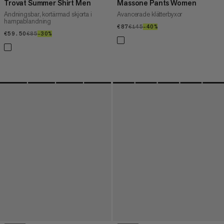
Trovat Summer Shirt Men
Massone Pants Women
Andningsbar, kortärmad skjorta i
Avancerade klätterbyxor
hampablandning
€87
€87
€145
€145
–40%
40%
€59.50
€59.50
€85
€85
–30%
30%