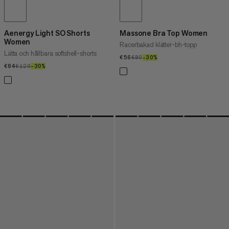
Aenergy Light SO Shorts
Massone Bra Top Women
Women
Racerbakad klätter-bh-topp
Lätta och hållbara softshell-shorts
€56
€56
€80
€80
–30%
30%
€84
€84
€120
€120
–30%
30%