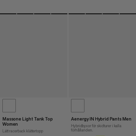
Massone Light Tank Top
Aenergy IN Hybrid Pants Men
Women
Hybridbyxor för skidturer i kalla
förhållanden.
Lätt racerback klättertopp