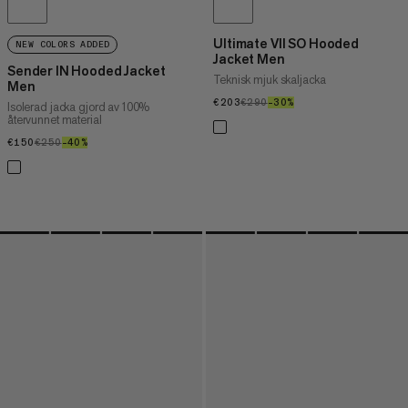
Ultimate VII SO Hooded
NEW COLORS ADDED
Jacket Men
Sender IN Hooded Jacket
Teknisk mjuk skaljacka
Men
€203
€203
€290
€290
–30%
30%
Isolerad jacka gjord av 100%
återvunnet material
€150
€150
€250
€250
–40%
40%