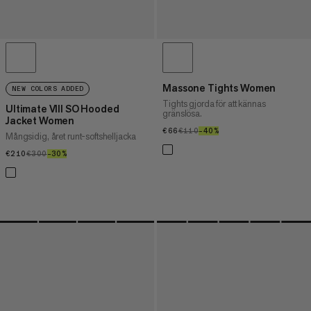
Massone Tights Women
NEW COLORS ADDED
Tights gjorda för att kännas
Ultimate VIII SO Hooded
gränslösa.
Jacket Women
€66
€66
€110
€110
–40%
40%
Mångsidig, året runt-softshelljacka
€210
€210
€300
€300
–30%
30%