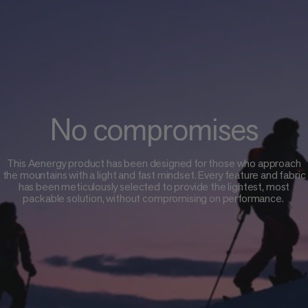
No compromises
This Aenergy product has been designed for those who approach
the mountains with a light and fast mindset. Every feature and fabric
has been meticulously selected to provide the lightest, most
packable solution, without compromising on performance.