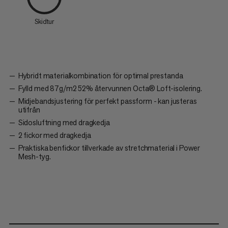
Skidtur
Hybridt materialkombination för optimal prestanda
Fylld med 87g/m2 52% återvunnen Octa® Loft-isolering.
Midjebandsjustering för perfekt passform - kan justeras
utifrån
Sidosluftning med dragkedja
2 fickor med dragkedja
Praktiska benfickor tillverkade av stretchmaterial i Power
Mesh-tyg.