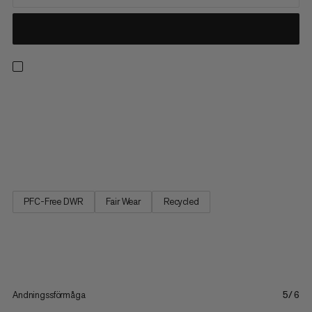
Aenergy byxor är en lätt hybrid specifikt för utförsåkning i kalla
förhållanden. De är designade för bergsaktiviteter som kräver
rätt balans mellan värme och andningsförmåga. Och det unika
Octa-fodret är gjort av 52% återvunnet material framtill på
byxorna för att göra just det. Materialet ger...
PFC-Free DWR
Fair Wear
Recycled
Andningssförmåga
5/6