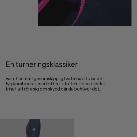
En turneringsklassiker
Varmt och luftgenomsläppligt vattenavstötande
tyg kombineras med ett lätt stretch-fleece för full
frihet att röra sig och skydd där du behöver det.