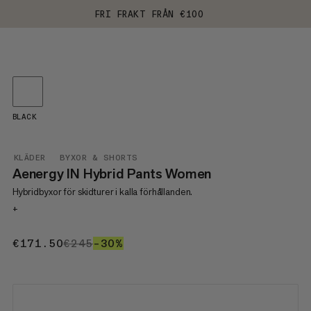
FRI FRAKT FRÅN €100
BLACK
KLÄDER
BYXOR & SHORTS
Aenergy IN Hybrid Pants Women
Hybridbyxor för skidturer i kalla förhållanden.
+
€171.50
€171.50
€245
€245
–30%
30%