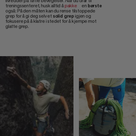
livredder på tøffe bevegelser. Når du drar til
treningssenteret, husk alltid å
pakke
en
børste
også: På den måten kan du rense tilstoppede
grep for å gi deg selv et
solid grep
igjen og
fokusere på å klatre i stedet for å kjempe mot
glatte grep.