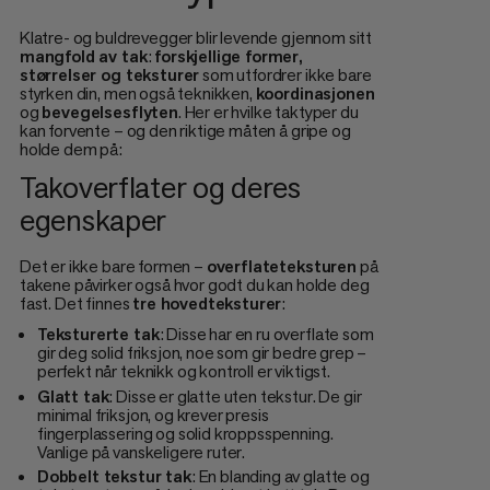
Klatre- og buldrevegger blir levende gjennom sitt
mangfold av tak
:
forskjellige former,
størrelser og teksturer
som utfordrer ikke bare
styrken din, men også teknikken,
koordinasjonen
og
bevegelsesflyten
. Her er hvilke taktyper du
kan forvente – og den riktige måten å gripe og
holde dem på:
Takoverflater og deres
egenskaper
Det er ikke bare formen –
overflateteksturen
på
takene påvirker også hvor godt du kan holde deg
fast. Det finnes
tre hovedteksturer
:
Teksturerte tak
: Disse har en ru overflate som
gir deg solid friksjon, noe som gir bedre grep –
perfekt når teknikk og kontroll er viktigst.
Glatt tak
: Disse er glatte uten tekstur. De gir
minimal friksjon, og krever presis
fingerplassering og solid kroppsspenning.
Vanlige på vanskeligere ruter.
Dobbelt tekstur tak
: En blanding av glatte og