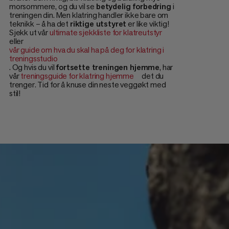
morsommere, og du vil se
betydelig forbedring
i
treningen din. Men klatring handler ikke bare om
teknikk – å ha det
riktige utstyret
er like viktig!
Sjekk ut vår
ultimate sjekkliste for klatreutstyr
eller
vår guide om hva du skal ha på deg for klatring i
treningsstudio
. Og hvis du vil
fortsette treningen hjemme
, har
vår
treningsguide for klatring hjemme
det du
trenger. Tid for å knuse din neste veggøkt med
stil!