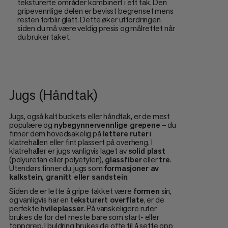
teksturerte områder kombinert i ett tak. Den
gripevennlige delen er bevisst begrenset mens
resten forblir glatt. Dette øker utfordringen
siden du må være veldig presis og målrettet når
du bruker taket.
Jugs (Håndtak)
Jugs, også kalt buckets eller håndtak, er de mest
populære og
nybegynnervennlige grepene
– du
finner dem hovedsakelig på
lettere ruter
i
klatrehallen eller fint plassert på overheng. I
klatrehaller er jugs vanligvis laget av
solid plast
(polyuretan eller polyetylen),
glassfiber
eller
tre
.
Utendørs finner du jugs som
formasjoner av
kalkstein, granitt eller sandstein
.
Siden de er lette å gripe takket være
formen
sin,
og vanligvis har en
teksturert overflate
, er de
perfekte
hvileplasser
. På vanskeligere ruter
brukes de for det meste bare som start- eller
toppgrep. I buldring brukes de ofte til å sette opp