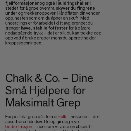
fjellformasjoner
og også i
buldringshaller
. I
stedet for å gripe ovenfra,
skyver du fingrene
under
og trekker oppover. Håndflaten din vender
opp, nesten som om du åpner en skuff. Med
underclings er fotarbeidet ditt avgjørende: du
trenger
høye, stabile fotfester
for å påføre
nedadgående trykk – det er slik du kan trekke deg
opp ved å bruke grepet mens du opprettholder
kroppsspenningen.
Chalk & Co. – Dine
Små Hjelpere for
Maksimalt Grep
For perfekt grep på stein er
kalk
nøkkelen – det
absorberer håndsvette og gir deg mye
bedre friksjon
, noe som vil være en absolutt