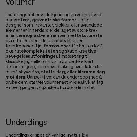
Volumer
I
buldringshaller
vil du kjenne igjen volumer ved
deres
store, geometriske former
– ofte
designet som trekanter, blokker eller avrundede
elementer. Innendørs er de laget av store
tre-
eller termoplast-elementer
med
teksturerte
overflater
, mens de utendørs tilsvarer
fremtredende
fjellformasjoner
. De brukes for å
øke rutekompleksiteten
og skape
kreative
bevegelsesutfordringer
. I motsetning til
klassiske jugs eller crimps, tilbyr de ikke klart
definerte grep, men hovedsakelig overflater der
du må
skyve fra, støtte deg, eller klemme deg
mot dem
. Uansett hvordan du ender opp med å
bruke dem, støtter volumer aktivt kreativ klatring
– noen ganger på ganske utfordrende måter.
Underclings
Underclings er spesielt vanlige i
naturlige