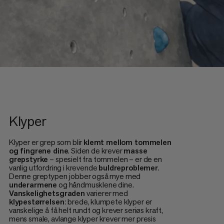
Klyper
Klyper er grep som blir
klemt mellom tommelen
og fingrene dine
. Siden de krever
masse
grepstyrke
– spesielt fra tommelen – er de en
vanlig utfordring i krevende
buldreproblemer
.
Denne greptypen jobber også mye med
underarmene
og håndmusklene dine.
Vanskelighetsgraden
varierer med
klypestørrelsen
: brede, klumpete klyper er
vanskelige å få helt rundt og krever seriøs kraft,
mens smale, avlange klyper krever mer presis