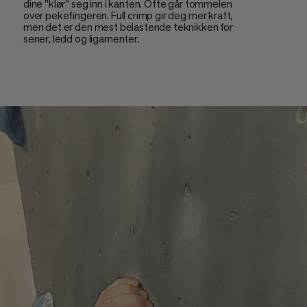
dine "klør" seg inn i kanten. Ofte går tommelen
over pekefingeren. Full crimp gir deg mer kraft,
men det er den mest belastende teknikken for
sener, ledd og ligamenter.