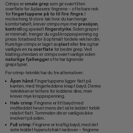
Crimps er
smale grep
som gir svært liten
overflate for å plassere fingrene – ofte bare nok
for
fingertuppene på to til fire fingre
. I
motsetning til store tak hvor du kan henge
komfortabelt, krever crimps mye mer
presisjon
,
kontroll
og spesielt
fingerstyrke
. Siden grepet
er minimalt, trenger du også kroppsspenning og
presis fotarbeid for å optimalt fordele vekten din.
Kunstige crimps er laget av
plast
eller
tre
og har
vanligvis en
ru overflate
for bedre grep. Ved
klatring utendørs er crimps svært vanlige siden
naturlige fjellvegger
ofte har lignende
grepstyper.
For crimp-teknikk har du tre alternativer:
Åpen hånd
: Fingertuppene ligger flatt på
kanten, med fingerleddene knapt bøyd. Denne
teknikken er lettere for leddene dine, men
krever mye kroppsspenning.
Halv crimp
: Fingrene er litt bøyd med
midtleddet hevet mens det siste leddet forblir
relativt flatt. Tommelen din er vanligvis ikke
involvert på siden.
Full crimp
: Fingrene er kraftig bøyd, med det
siste leddet hyperutstrakt nedover – fingrene