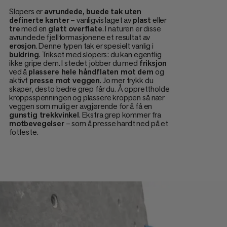
Slopers er
avrundede, buede tak uten
definerte kanter
– vanligvis laget av
plast
eller
tre
med en
glatt overflate
. I naturen er disse
avrundede fjellformasjonene et resultat av
erosjon
. Denne typen tak er spesielt vanlig i
buldring
. Trikset med slopers: du kan egentlig
ikke gripe dem. I stedet jobber du med
friksjon
ved å
plassere hele håndflaten mot dem
og
aktivt
presse mot veggen
. Jo mer trykk du
skaper, desto bedre grep får du. Å opprettholde
kroppsspenningen og plassere kroppen så nær
veggen som mulig er avgjørende for å få en
gunstig trekkvinkel
. Ekstra grep kommer fra
motbevegelser
– som å presse hardt ned på et
fotfeste.