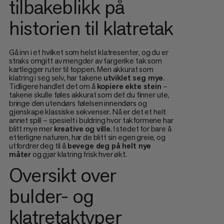
tilbakeblikk på
historien til klatretak
Gå inn i et hvilket som helst klatresenter, og du er
straks omgitt av mengder av fargerike tak som
kartlegger ruter til toppen. Men akkurat som
klatring i seg selv, har takene
utviklet seg mye
.
Tidligere handlet det om å
kopiere ekte stein
–
takene skulle føles akkurat som det du finner ute,
bringe den utendørs følelsen innendørs og
gjenskape klassiske sekvenser. Nå er det et helt
annet spill – spesielt i buldring hvor takformene har
blitt mye mer
kreative og ville
. I stedet for bare å
etterligne naturen, har de blitt sin egen greie, og
utfordrer deg til å
bevege deg på helt nye
måter
og gjør klatring frisk hver økt.
Oversikt over
bulder- og
klatretaktyper