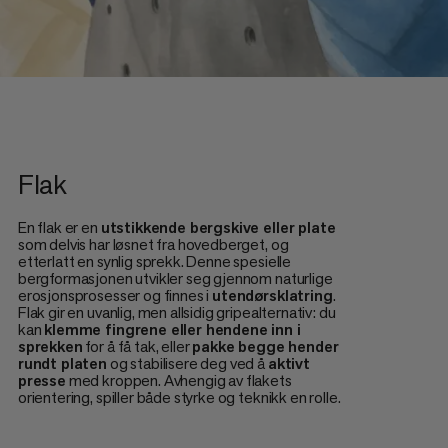
Flak
En flak er en
utstikkende bergskive eller plate
som delvis har løsnet fra hovedberget, og
etterlatt en synlig sprekk. Denne spesielle
bergformasjonen utvikler seg gjennom naturlige
erosjonsprosesser og finnes i
utendørsklatring
.
Flak gir en uvanlig, men allsidig gripealternativ: du
kan
klemme fingrene eller hendene inn i
sprekken
for å få tak, eller
pakke begge hender
rundt platen
og stabilisere deg ved å
aktivt
presse
med kroppen. Avhengig av flakets
orientering, spiller både styrke og teknikk en rolle.