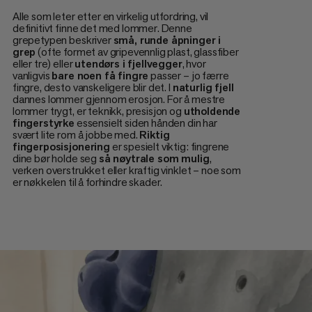
Alle som leter etter en virkelig utfordring, vil
definitivt finne det med lommer. Denne
grepetypen beskriver
små, runde åpninger i
grep
(ofte formet av gripevennlig plast, glassfiber
eller tre) eller
utendørs i fjellvegger
, hvor
vanligvis
bare noen få fingre
passer – jo færre
fingre, desto vanskeligere blir det. I
naturlig fjell
dannes lommer gjennom erosjon. For å mestre
lommer trygt, er teknikk, presisjon og
utholdende
fingerstyrke
essensielt siden hånden din har
svært lite rom å jobbe med.
Riktig
fingerposisjonering
er spesielt viktig: fingrene
dine bør holde seg
så nøytrale som mulig
,
verken overstrukket eller kraftig vinklet – noe som
er nøkkelen til å forhindre skader.