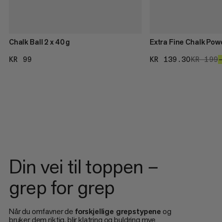
Chalk Ball 2 x 40 g
Extra Fine Chalk Pow
KR 99
KR 99
KR 139.30
KR 139
KR 199
Din vei til toppen –
grep for grep
Når du omfavner de
forskjellige grepstypene
og
bruker dem riktig, blir klatring og buldring mye