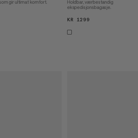
som gir ultimat komfort.
Holdbar, værbestandig
ekspedisjonsbagasje.
2799
KR 1299
KR 1299