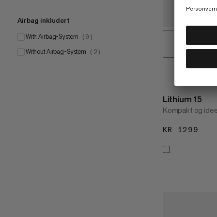
Airbag inkludert
With Airbag-System
(
9
)
Without Airbag-System
(
2
)
Lithium 15
Kompakt og ideel
KR 1299
KR 