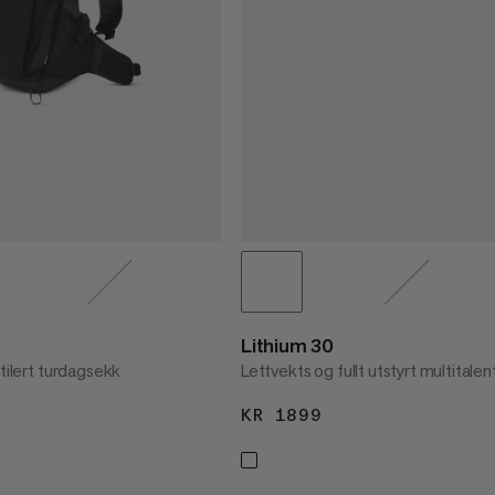
Lithium 30
ntilert turdagsekk
Lettvekts og fullt utstyrt multitalent
1899
KR 1899
KR 1899