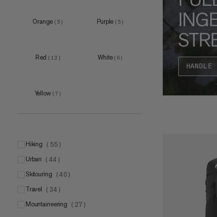
ING
30 L
(
2
)
Orange
Purple
(
5
)
(
5
)
40 L
(
1
)
STR
45 L
(
1
)
Red
White
(
12
)
(
6
)
HANDLE 
Yellow
(
7
)
hiking
(
55
)
urban
(
44
)
skitouring
(
40
)
travel
(
34
)
mountaineering
(
27
)