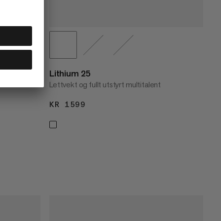
Lithium 25
Lettvekt og fullt utstyrt multitalent
KR 1599
KR 1599