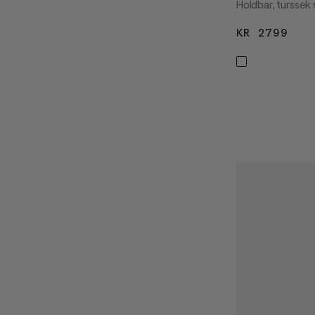
Holdbar, turssek 
KR 2799
KR 