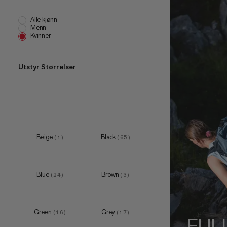
Alle kjønn
Menn
Kvinner
Utstyr Størrelser
one size
(
12
)
XXS
(
1
)
XS
(
2
)
Beige
Black
(
1
)
(
65
)
S
(
4
)
M
(
3
)
Blue
Brown
(
24
)
(
3
)
Green
Grey
(
16
)
(
17
)
FUL
20 L
(
1
)