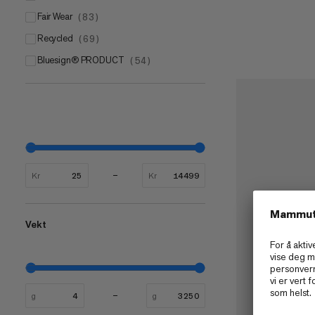
Fair Wear
(
83
)
Recycled
(
69
)
bluesign® PRODUCT
(
54
)
Kr
Kr
Vekt
g
g