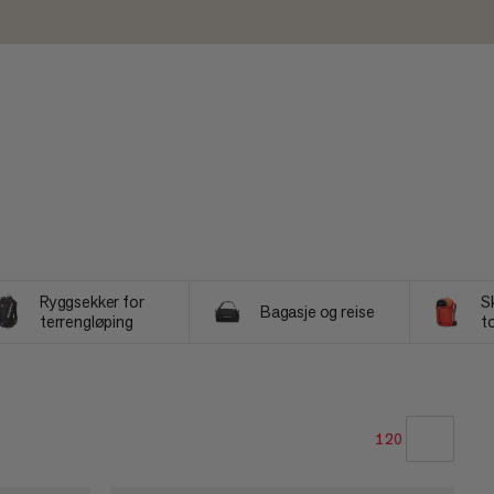
Ryggsekker for
S
Bagasje og reise
terrengløping
t
120
VÅR ANBEFALING