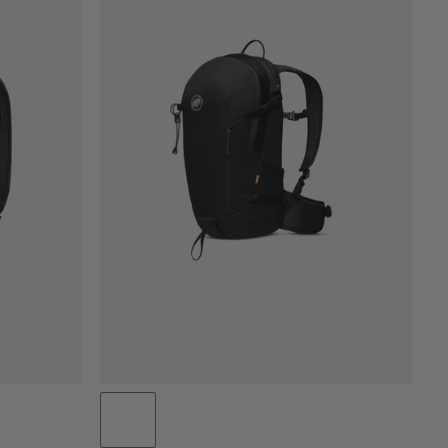
PRIS LAV TIL HØY
PRIS HØY TIL LAV
HVA ER NYTT
RANGERING