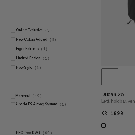
Online Exclusive
(
5
)
New Colors Added
(
3
)
Eiger Extreme
(
1
)
Limited Edition
(
1
)
New Style
(
1
)
Ducan 26
Mammut
(
12
)
Lett, holdbar, ve
Alpride E2 Airbag System
Mammut Airbag Technology 3
(
1
)
(
8
)
Mammut Active Spine Technology™
KR 1899
KR 
(
4
)
PFC-free DWR
(
99
)