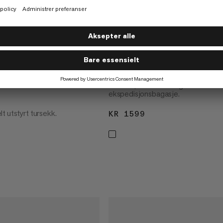
Cargo 50
Holdbar, værbestandig
ekspedisjonsbagasje.
t utstyrt tursekk.
KR 1599
KR 1599
1299