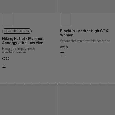
Blackfin Leather High GTX
LIMITED EDITION
Women
Hiking Patrol x Mammut
Waterdichte winter wandelschoenen
Aenergy Ultra Low Men
€290
€290
Hoog gedempte, snelle
wandelschoenen
€230
€230