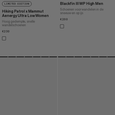
Blackfin III WP High Men
LIMITED EDITION
Schoenen voor wandelen in de
Hiking Patrol x Mammut
sneeuw en op ijs
Aenergy Ultra Low Women
€200
€200
Hoog gedempte, snelle
wandelschoenen
€230
€230