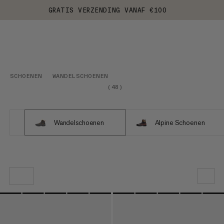
GRATIS VERZENDING VANAF €100
SCHOENEN
WANDELSCHOENEN
(
48
)
Wandelschoenen
Alpine Schoenen
ONZE AANBEVELING
PRIJS LAAG NAAR HOOG