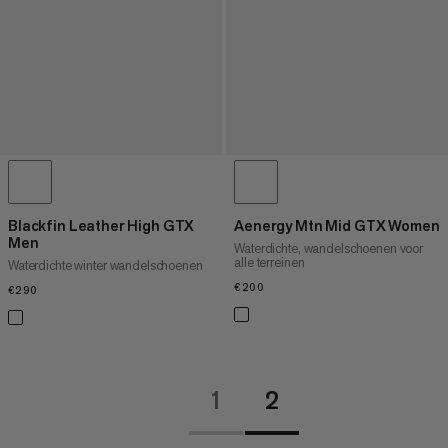
Blackfin Leather High GTX
Aenergy Mtn Mid GTX Women
Men
Waterdichte, wandelschoenen voor
alle terreinen
Waterdichte winter wandelschoenen
€200
€200
€290
€290
1
2