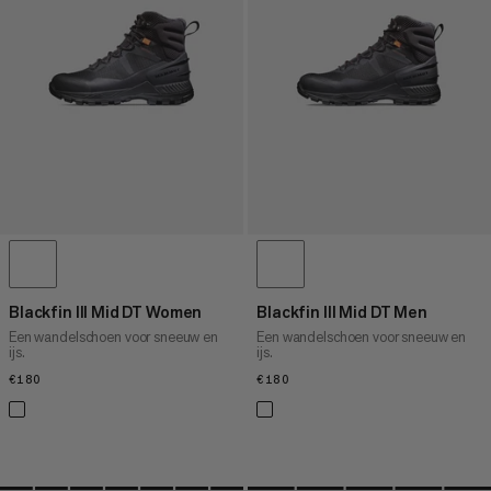
PRIJS HOOG NAAR LAAG
WAT IS ER NIEUW
BEOORDELING
Blackfin III Mid DT Women
Blackfin III Mid DT Men
Een wandelschoen voor sneeuw en
Een wandelschoen voor sneeuw en
ijs.
ijs.
€180
€180
€180
€180