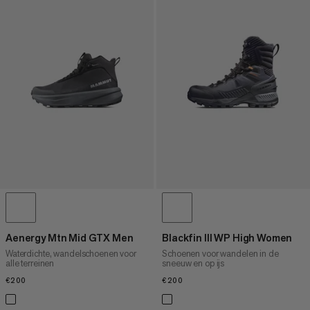
Aenergy Mtn Mid GTX Men
Blackfin III WP High Women
Waterdichte, wandelschoenen voor
Schoenen voor wandelen in de
alle terreinen
sneeuw en op ijs
€200
€200
€200
€200