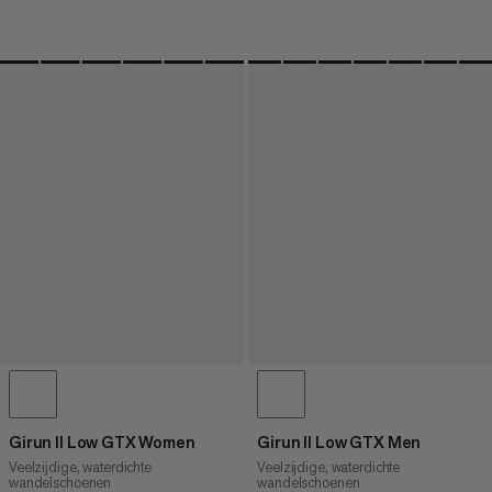
Girun II Low GTX Women
Girun II Low GTX Men
Veelzijdige, waterdichte
Veelzijdige, waterdichte
wandelschoenen
wandelschoenen