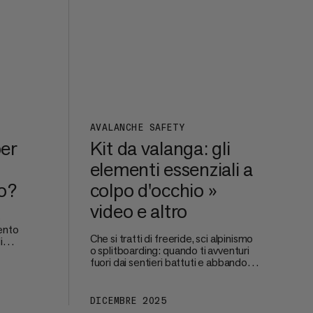
pere
nere
AVALANCHE SAFETY
per
Kit da valanga: gli
elementi essenziali a
no?
colpo d'occhio »
video e altro
o
ento
Che si tratti di freeride, sci alpinismo
i
o splitboarding: quando ti avventuri
e
fuori dai sentieri battuti e abbandoni
la sicurezza delle piste, la tua
do la
sicurezza e quella del tuo gruppo
i di
diventano fondamentali. La
nte
DICEMBRE 2025
protezione dalle valanghe inizia
o