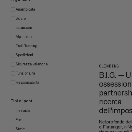
Arrampicata
Sciare
Escursioni
Alpinismo
Trail Running
Spedizioni
Sicurezza valanghe
CLIMBING
B.I.G. — U
Funzionalità
ossession
Responsabilità
partnershi
ricerca
Tipi di post
dell'impos
Interviste
Film
Nel profondo dell
di Flatanger, in N
Storie
via senza eguali.