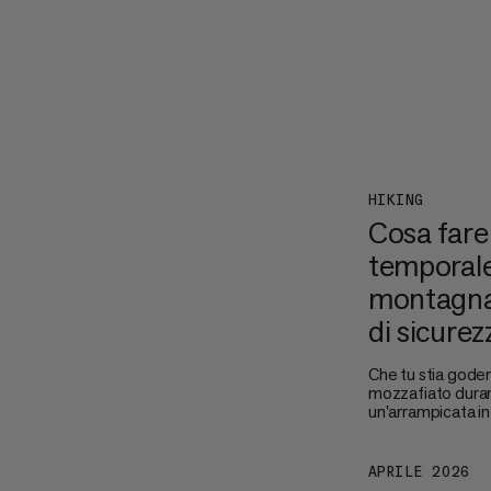
HIKING
Cosa fare
temporale
montagna 
di sicurez
Che tu stia gode
mozzafiato duran
un'arrampicata in
temporali in mon
cosa da prendere 
Guardare il cielo 
APRILE 2026
scatenare la sua