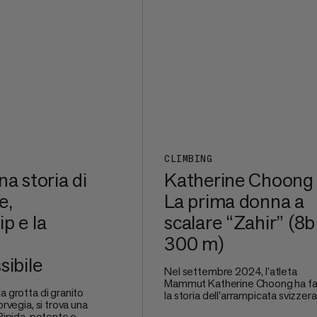
CLIMBING
na storia di
Katherine Choong
e,
La prima donna a
p e la
scalare “Zahir” (8
300 m)
sibile
Nel settembre 2024, l'atleta
Mammut Katherine Choong ha fa
a grotta di granito
la storia dell'arrampicata svizzera
orvegia, si trova una
quando ha completato Zahir (8b
 Ripida, potente e