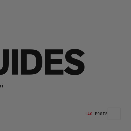
UIDES
ri
140
POSTS