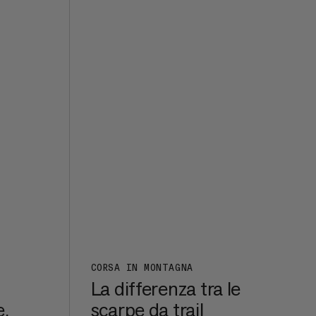
i-
land
ha
 bici
rre
i
c,
r e
to
i
solo
CORSA IN MONTAGNA
La differenza tra le
e,
scarpe da trail