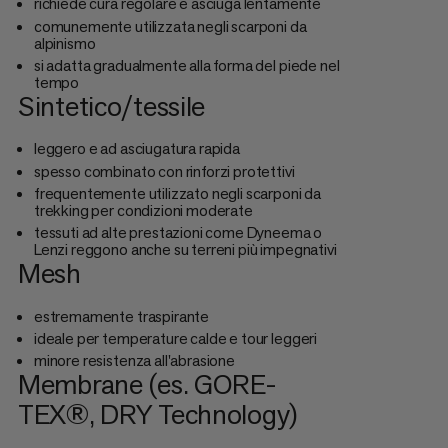
richiede cura regolare e asciuga lentamente
comunemente utilizzata negli scarponi da
alpinismo
si adatta gradualmente alla forma del piede nel
tempo
Sintetico/tessile
leggero e ad asciugatura rapida
spesso combinato con rinforzi protettivi
frequentemente utilizzato negli scarponi da
trekking per condizioni moderate
tessuti ad alte prestazioni come Dyneema o
Lenzi reggono anche su terreni più impegnativi
Mesh
estremamente traspirante
ideale per temperature calde e tour leggeri
minore resistenza all'abrasione
Membrane (es. GORE-
TEX®, DRY Technology)