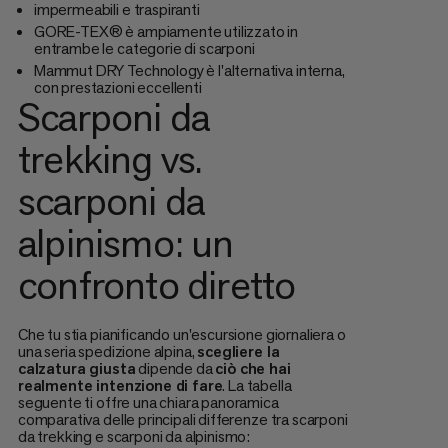
impermeabili e traspiranti
GORE-TEX® è ampiamente utilizzato in
entrambe le categorie di scarponi
Mammut DRY Technology è l'alternativa interna,
con prestazioni eccellenti
Scarponi da
trekking vs.
scarponi da
alpinismo: un
confronto diretto
Che tu stia pianificando un'escursione giornaliera o
una seria spedizione alpina,
scegliere la
calzatura giusta
dipende da
ciò che hai
realmente intenzione di fare
. La tabella
seguente ti offre una chiara panoramica
comparativa delle principali differenze tra scarponi
da trekking e scarponi da alpinismo: