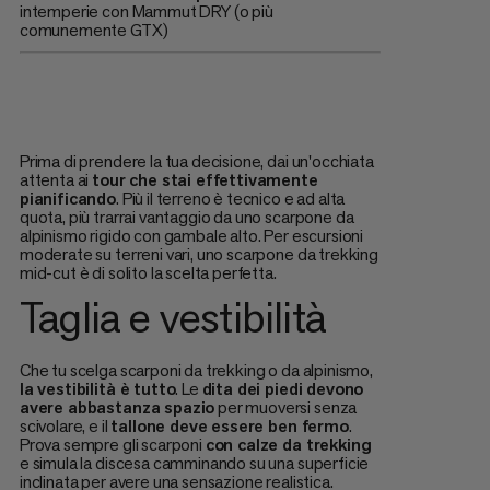
intemperie con Mammut DRY (o più
comunemente GTX)
Prima di prendere la tua decisione, dai un'occhiata
attenta ai
tour che stai effettivamente
pianificando
. Più il terreno è tecnico e ad alta
quota, più trarrai vantaggio da uno scarpone da
alpinismo rigido con gambale alto. Per escursioni
moderate su terreni vari, uno scarpone da trekking
mid-cut è di solito la scelta perfetta.
Taglia e vestibilità
Che tu scelga scarponi da trekking o da alpinismo,
la vestibilità è tutto
. Le
dita dei piedi devono
avere abbastanza spazio
per muoversi senza
scivolare, e il
tallone deve essere ben fermo
.
Prova sempre gli scarponi
con calze da trekking
e simula la discesa camminando su una superficie
inclinata per avere una sensazione realistica.