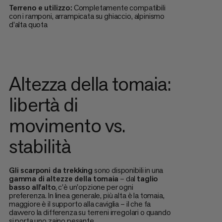
Terreno e utilizzo:
Completamente compatibili
con i ramponi, arrampicata su ghiaccio, alpinismo
d'alta quota
Altezza della tomaia:
libertà di
movimento vs.
stabilità
Gli scarponi da trekking
sono disponibili in una
gamma di altezze della tomaia
– dal
taglio
basso all'alto
, c'è un'opzione per ogni
preferenza. In linea generale, più alta è la tomaia,
maggiore è il supporto alla caviglia – il che fa
davvero la differenza su terreni irregolari o quando
si porta uno zaino pesante.