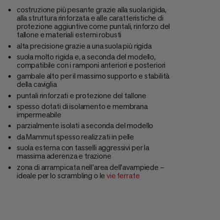
costruzione più pesante grazie alla suola rigida,
alla struttura rinforzata e alle caratteristiche di
protezione aggiuntive come puntali, rinforzo del
tallone e materiali esterni robusti
alta precisione grazie a una suola più rigida
suola molto rigida e, a seconda del modello,
compatibile con i ramponi anteriori e posteriori
gambale alto per il massimo supporto e stabilità
della caviglia
puntali rinforzati e protezione del tallone
spesso dotati di isolamento e membrana
impermeabile
parzialmente isolati a seconda del modello
da Mammut spesso realizzati in pelle
suola esterna con tasselli aggressivi per la
massima aderenza e trazione
zona di arrampicata nell'area dell'avampiede –
ideale per lo scrambling o le
vie ferrate