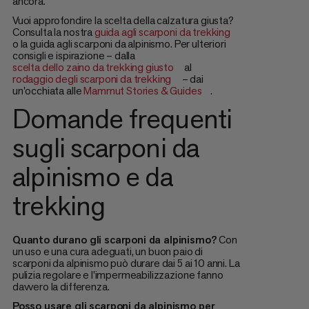
ancora.
Vuoi approfondire la scelta della calzatura giusta?
Consulta la nostra
guida agli scarponi da trekking
o la guida agli scarponi da alpinismo. Per ulteriori
consigli e ispirazione – dalla
scelta dello zaino da trekking giusto
al
rodaggio degli scarponi da trekking
– dai
un'occhiata alle
Mammut Stories & Guides
.
Domande frequenti
sugli scarponi da
alpinismo e da
trekking
Quanto durano gli scarponi da alpinismo?
Con
un uso e una cura adeguati, un buon paio di
scarponi da alpinismo può durare dai 5 ai 10 anni. La
pulizia regolare e l'impermeabilizzazione fanno
davvero la differenza.
Posso usare gli scarponi da alpinismo per