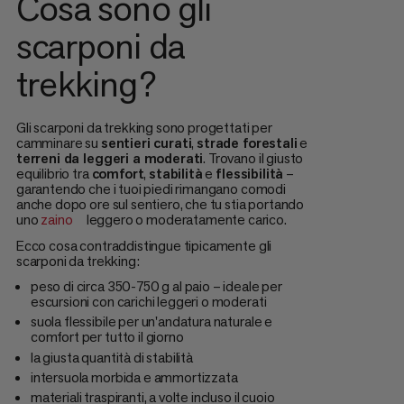
Cosa sono gli
scarponi da
trekking?
Gli scarponi da trekking sono progettati per
camminare su
sentieri curati
,
strade forestali
e
terreni da leggeri a moderati
. Trovano il giusto
equilibrio tra
comfort
,
stabilità
e
flessibilità
–
garantendo che i tuoi piedi rimangano comodi
anche dopo ore sul sentiero, che tu stia portando
uno
zaino
leggero o moderatamente carico.
Ecco cosa contraddistingue tipicamente gli
scarponi da trekking:
peso di circa 350-750 g al paio – ideale per
escursioni con carichi leggeri o moderati
suola flessibile per un'andatura naturale e
comfort per tutto il giorno
la giusta quantità di stabilità
intersuola morbida e ammortizzata
materiali traspiranti, a volte incluso il cuoio