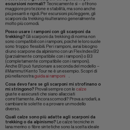
escursioni normali?
Tecnicamente sì – offrono
maggiore protezione e stabilità, ma sono anche
più pesanti e rigidi. Per escursioni più leggere, gli
scarponi da trekking risulteranno generalmente
molto più comodi.
Posso usare i ramponi con gli scarponi da
trekking?
Gli scarponi da trekking di norma non
sono compatibili con i ramponi, poiché le loro suole
sono troppo flessibili. Per i ramponi, avrai bisogno
di uno scarpone da alpinismo con un Flex Index B2
(parzialmente compatibile con i ramponi) o B3
(completamente compatibile con i ramponi).
Anche B1 può funzionare a seconda del modello –
il Mammut Kento Tour ne è un esempio. Scopri di
più nella nostra
guida ai ramponi
.
Cosa devo fare se gli scarponi mi strofinano o
mi stringono?
Provali sempre con le
calze
giuste e assicurati che siano allacciati
correttamente. Ancora scomodi? Prova a rodarli, a
cambiare le solette o a provare un modello
diverso.
Quali calze sono più adatte agli scarponi da
trekking o da alpinismo?
Le calze tecniche in
lana merino o fibre sintetiche sono la scelta ideale