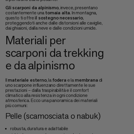
Gli scarponi da alpinismo
, invece, presentano
costantemente una
tomaia alta
. In montagna,
questo ti offre
il sostegno necessario
,
proteggendoti anche dalle distorsioni alle caviglie,
dai ghiaioni, dalla neve e dalle condizioni umide.
Materiali per
scarponi da trekking
e da alpinismo
Il
materiale esterno
, la
fodera
e la
membrana
di
uno scarpone influenzano direttamente le sue
prestazioni – dalla traspirabilità e il comfort
climatico alla resistenza in ogni condizione
atmosferica. Ecco una panoramica dei materiali
più comuni:
Pelle (scamosciata o nabuk)
robusta, duratura e adattabile