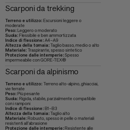
Scarponi da trekking
Terreno e utilizzo:
Escursioni leggere o
moderate
Peso:
Leggero o moderato
Suola:
Flessibile e ben ammortizzata
Indice di flessione:
A4–A9
Altezza della tomaia:
Taglio basso, medio o alto
Materiale:
Traspirante, spesso sintetico
Protezione dalle intemperie:
Spesso
impermeabile con GORE-TEX®
Scarponi da alpinismo
Terreno e utilizzo:
Terreno alto-alpino, ghiacciai,
vie ferrate
Peso:
Più pesante
Suola:
Rigida, stabile, parzialmente compatibile
con i ramponi
Indice di flessione:
B1–B3
Altezza della tomaia:
Taglio alto
Materiale:
Robusto, spesso in pelle o materiali
resistenti all'abrasione
Protezione dalle intemperie:
Resistente alle