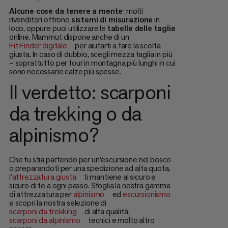
Alcune cose da tenere a mente
: molti
rivenditori offrono
sistemi di misurazione
in
loco, oppure puoi utilizzare le
tabelle delle taglie
online. Mammut dispone anche di un
Fit Finder digitale
per aiutarti a fare la scelta
giusta. In caso di dubbio, scegli mezza taglia in più
– soprattutto per tour in montagna più lunghi in cui
sono necessarie calze più spesse.
Il verdetto: scarponi
da trekking o da
alpinismo?
Che tu stia partendo per un'escursione nel bosco
o preparandoti per una spedizione ad alta quota,
l'attrezzatura giusta
ti mantiene al sicuro e
sicuro di te a ogni passo. Sfoglia la nostra gamma
di attrezzatura per
alpinismo
ed
escursionismo
e scopri la nostra selezione di
scarponi da trekking
di alta qualità,
scarponi da alpinismo
tecnici e molto altro