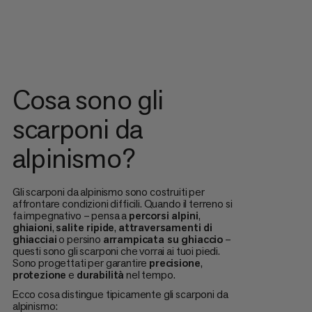
Cosa sono gli
scarponi da
alpinismo?
Gli scarponi da alpinismo sono costruiti per
affrontare condizioni difficili. Quando il terreno si
fa impegnativo – pensa a
percorsi alpini
,
ghiaioni
,
salite ripide
,
attraversamenti di
ghiacciai
o persino
arrampicata su ghiaccio
–
questi sono gli scarponi che vorrai ai tuoi piedi.
Sono progettati per garantire
precisione
,
protezione
e
durabilità
nel tempo.
Ecco cosa distingue tipicamente gli scarponi da
alpinismo: