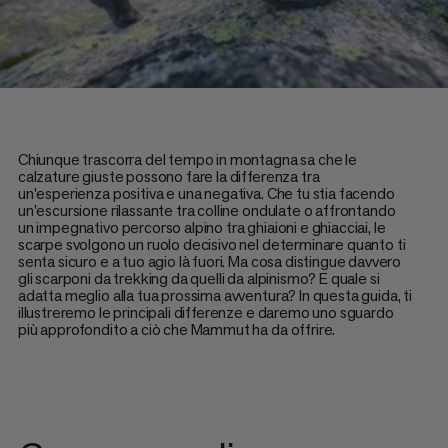
Chiunque trascorra del tempo in montagna sa che le
calzature giuste possono fare la differenza tra
un'esperienza positiva e una negativa. Che tu stia facendo
un'escursione rilassante tra colline ondulate o affrontando
un impegnativo percorso alpino tra ghiaioni e ghiacciai, le
scarpe svolgono un ruolo decisivo nel determinare quanto ti
senta sicuro e a tuo agio là fuori. Ma cosa distingue davvero
gli scarponi da trekking da quelli da alpinismo? E quale si
adatta meglio alla tua prossima avventura? In questa guida, ti
illustreremo le principali differenze e daremo uno sguardo
più approfondito a ciò che Mammut ha da offrire.