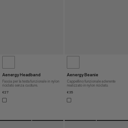
Aenergy Headband
Aenergy Beanie
Fascia per la testa funzionale in nylon
Cappellino funzionale aderente
riciclato senza cuciture.
realizzato in nylon riciclato.
€27
€27
€35
€35