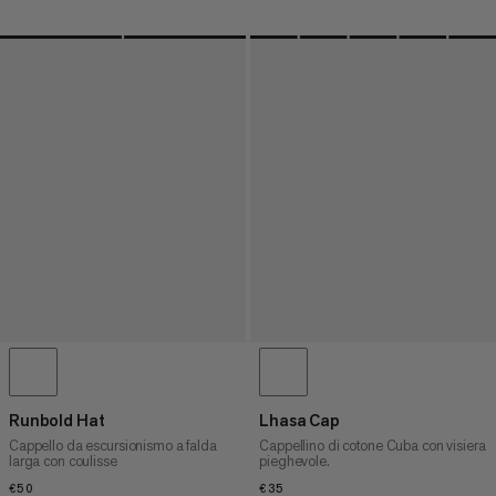
Runbold Hat
Lhasa Cap
Cappello da escursionismo a falda
Cappellino di cotone Cuba con visiera
larga con coulisse
pieghevole.
€50
€50
€35
€35