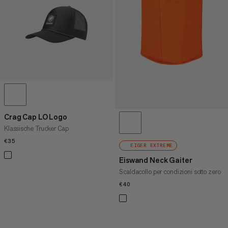
PREZZO ALTO A BASSO
COSA C'È DI NUOVO
VALUTAZIONE
Crag Cap LO Logo
Klassische Trucker Cap
€35
€35
EIGER EXTREME
Eiswand Neck Gaiter
Scaldacollo per condizioni sotto zero
€40
€40