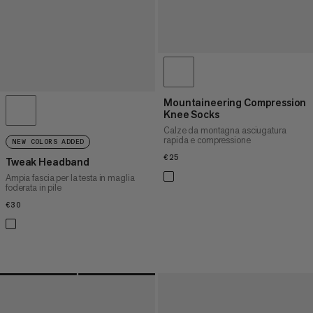
Mountaineering Compression
Knee Socks
Calze da montagna asciugatura
rapida e compressione
NEW COLORS ADDED
€25
€25
Tweak Headband
Ampia fascia per la testa in maglia
foderata in pile
€30
€30