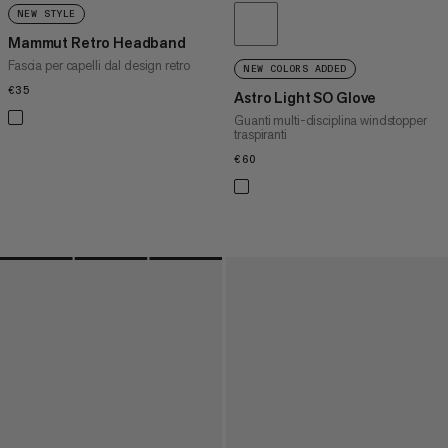
NEW STYLE
Mammut Retro Headband
Fascia per capelli dal design retro
NEW COLORS ADDED
€35
€35
Astro Light SO Glove
Guanti multi-disciplina windstopper
traspiranti
€60
€60