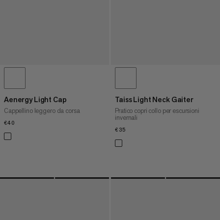
Aenergy Light Cap
Taiss Light Neck Gaiter
Cappellino leggero da corsa
Pratico copri collo per escursioni
invernali
€40
€40
€35
€35