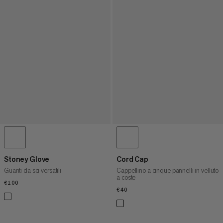
Stoney Glove
Cord Cap
Guanti da sci versatili
Cappellino a cinque pannelli in velluto
a coste
€100
€100
€40
€40