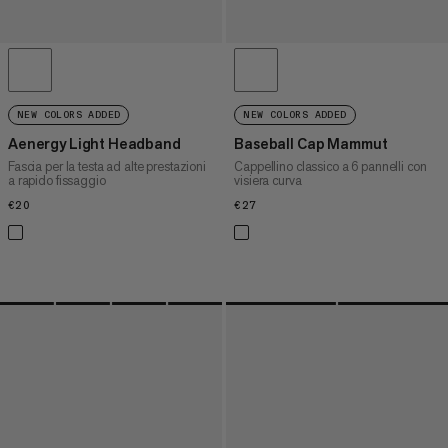
NEW COLORS ADDED
NEW COLORS ADDED
Aenergy Light Headband
Baseball Cap Mammut
Fascia per la testa ad alte prestazioni
Cappellino classico a 6 pannelli con
a rapido fissaggio
visiera curva
€20
€20
€27
€27