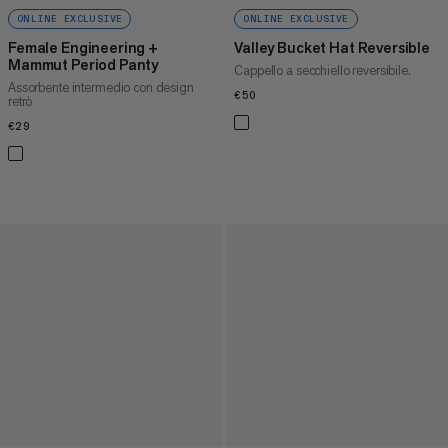
ONLINE EXCLUSIVE
ONLINE EXCLUSIVE
Female Engineering +
Valley Bucket Hat Reversible
Mammut Period Panty
Cappello a secchiello reversibile.
Assorbente intermedio con design
€50
€50
retrò
€29
€29