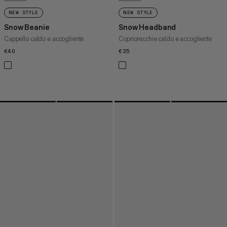
NEW STYLE
NEW STYLE
Snow Beanie
Snow Headband
Cappello caldo e accogliente
Copriorecchie caldo e accogliente
€40
€40
€35
€35