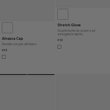
Stretch Glove
Guanto facile da curare e ad
asciugatura rapida.
Alnasca Cap
€30
€30
Berretto con pile all'interno
€45
€45