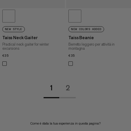
NEW STYLE
NEW COLORS ADDED
Taiss Neck Gaiter
Taiss Beanie
Practical neck gaiter for winter
Berretto leggero per attività in
excursions
montagna
€35
€35
€35
€35
1
2
Come è stata la tua esperienza in questa pagina?