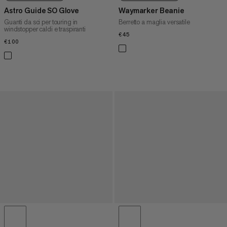
Astro Guide SO Glove
Waymarker Beanie
Guanti da sci per touring in
Berretto a maglia versatile
windstopper caldi e traspiranti
€45
€45
€100
€100