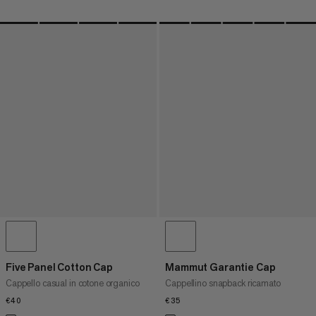
Five Panel Cotton Cap
Mammut Garantie Cap
Cappello casual in cotone organico
Cappellino snapback ricamato
€40
€40
€35
€35