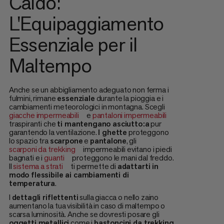
Caldo:
L'Equipaggiamento
Essenziale per il
Maltempo
Anche se un abbigliamento adeguato non ferma i
fulmini, rimane
essenziale
durante la pioggia e i
cambiamenti meteorologici in montagna. Scegli
giacche impermeabili
e
pantaloni impermeabili
traspiranti che
ti mantengano asciutto:a
pur
garantendo la ventilazione.
I ghette
proteggono
lo spazio tra
scarpone
e
pantalone
, gli
scarponi da trekking
impermeabili evitano i piedi
bagnati e i
guanti
proteggono le mani dal freddo.
Il
sistema a strati
ti permette di
adattarti in
modo flessibile ai cambiamenti di
temperatura
.
I
dettagli riflettenti
sulla giacca o nello zaino
aumentano la tua visibilità in caso di maltempo o
scarsa luminosità. Anche se dovresti posare gli
oggetti metallici
come i
bastoncini da trekking