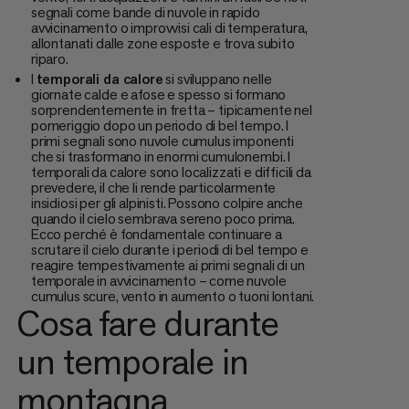
segnali come bande di nuvole in rapido
avvicinamento o improvvisi cali di temperatura,
allontanati dalle zone esposte e trova subito
riparo.
I
temporali da calore
si sviluppano nelle
giornate calde e afose e spesso si formano
sorprendentemente in fretta – tipicamente nel
pomeriggio dopo un periodo di bel tempo. I
primi segnali sono nuvole cumulus imponenti
che si trasformano in enormi cumulonembi. I
temporali da calore sono localizzati e difficili da
prevedere, il che li rende particolarmente
insidiosi per gli alpinisti. Possono colpire anche
quando il cielo sembrava sereno poco prima.
Ecco perché è fondamentale continuare a
scrutare il cielo durante i periodi di bel tempo e
reagire tempestivamente ai primi segnali di un
temporale in avvicinamento – come nuvole
cumulus scure, vento in aumento o tuoni lontani.
Cosa fare durante
un temporale in
montagna