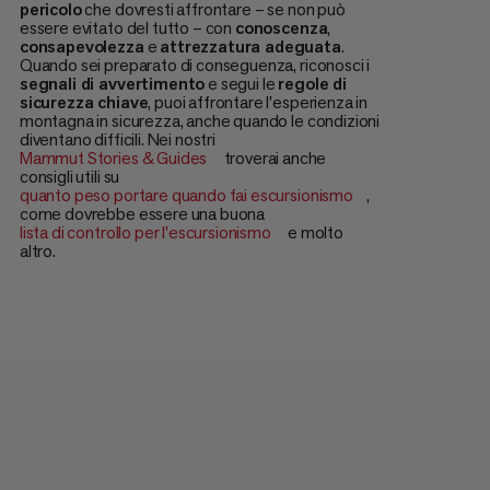
pericolo
che dovresti affrontare – se non può
essere evitato del tutto – con
conoscenza
,
consapevolezza
e
attrezzatura adeguata
.
Quando sei preparato di conseguenza, riconosci i
segnali di avvertimento
e segui le
regole di
sicurezza chiave
, puoi affrontare l'esperienza in
montagna in sicurezza, anche quando le condizioni
diventano difficili. Nei nostri
Mammut Stories & Guides
troverai anche
consigli utili su
quanto peso portare quando fai escursionismo
,
come dovrebbe essere una buona
lista di controllo per l'escursionismo
e molto
altro.