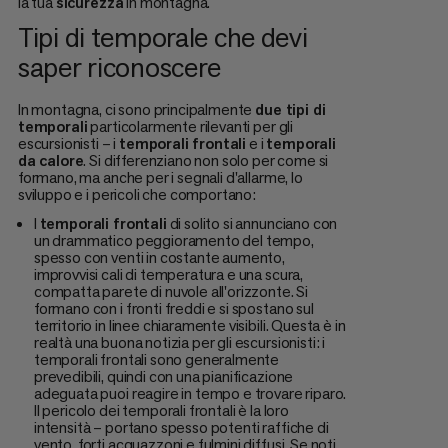
la tua
sicurezza
in montagna.
Tipi di temporale che devi
saper riconoscere
In montagna, ci sono principalmente
due tipi di
temporali
particolarmente rilevanti per gli
escursionisti – i
temporali frontali
e i
temporali
da calore
. Si differenziano non solo per come si
formano, ma anche per i segnali d'allarme, lo
sviluppo e i pericoli che comportano:
I
temporali frontali
di solito si annunciano con
un drammatico peggioramento del tempo,
spesso con venti in costante aumento,
improvvisi cali di temperatura e una scura,
compatta parete di nuvole all'orizzonte. Si
formano con i fronti freddi e si spostano sul
territorio in linee chiaramente visibili. Questa è in
realtà una buona notizia per gli escursionisti: i
temporali frontali sono generalmente
prevedibili, quindi con una pianificazione
adeguata puoi reagire in tempo e trovare riparo.
Il pericolo dei temporali frontali è la loro
intensità – portano spesso potenti raffiche di
vento, forti acquazzoni e fulmini diffusi. Se noti