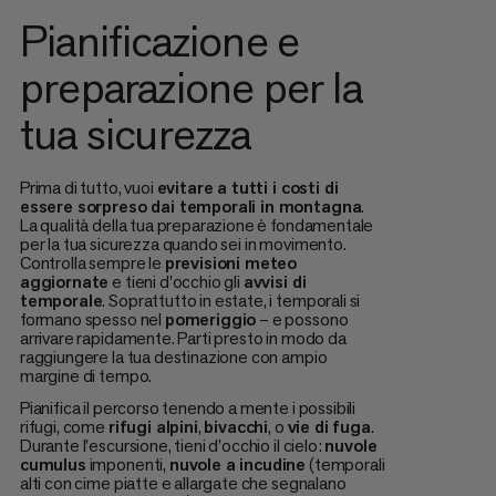
Pianificazione e
preparazione per la
tua sicurezza
Prima di tutto, vuoi
evitare a tutti i costi di
essere sorpreso dai temporali in montagna
.
La qualità della tua preparazione è fondamentale
per la tua sicurezza quando sei in movimento.
Controlla sempre le
previsioni meteo
aggiornate
e tieni d'occhio gli
avvisi di
temporale
. Soprattutto in estate, i temporali si
formano spesso nel
pomeriggio
– e possono
arrivare rapidamente. Parti presto in modo da
raggiungere la tua destinazione con ampio
margine di tempo.
Pianifica il percorso tenendo a mente i possibili
rifugi, come
rifugi alpini
,
bivacchi
, o
vie di fuga
.
Durante l'escursione, tieni d'occhio il cielo:
nuvole
cumulus
imponenti,
nuvole a incudine
(temporali
alti con cime piatte e allargate che segnalano