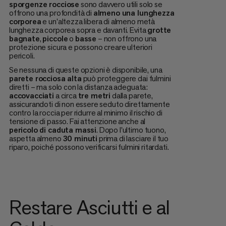
sporgenze rocciose
sono davvero utili solo se
offrono una profondità di
almeno una lunghezza
corporea
e un'altezza libera di almeno metà
lunghezza corporea sopra e davanti. Evita
grotte
bagnate
,
piccole
o
basse
– non offrono una
protezione sicura e possono creare ulteriori
pericoli.
Se nessuna di queste opzioni è disponibile, una
parete rocciosa alta
può proteggere dai fulmini
diretti – ma solo con la distanza adeguata:
accovacciati
a circa
tre metri
dalla parete,
assicurandoti di non essere seduto direttamente
contro la roccia per ridurre al minimo il rischio di
tensione di passo. Fai attenzione anche al
pericolo di caduta massi
. Dopo l'ultimo tuono,
aspetta almeno
30 minuti
prima di lasciare il tuo
riparo, poiché possono verificarsi fulmini ritardati.
Restare Asciutti e al