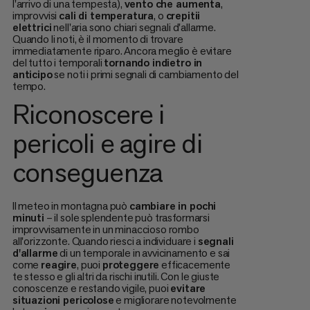
l'arrivo di una tempesta),
vento che aumenta
,
improvvisi
cali di temperatura
, o
crepitii
elettrici
nell'aria sono chiari segnali d'allarme.
Quando li noti, è il momento di trovare
immediatamente riparo. Ancora meglio è evitare
del tutto i temporali
tornando indietro in
anticipo
se noti i primi segnali di cambiamento del
tempo.
Riconoscere i
pericoli e agire di
conseguenza
Il meteo in montagna può
cambiare in pochi
minuti
– il sole splendente può trasformarsi
improvvisamente in un minaccioso rombo
all'orizzonte. Quando riesci a individuare i
segnali
d'allarme
di un temporale in avvicinamento e sai
come
reagire
, puoi
proteggere
efficacemente
te stesso e gli altri da rischi inutili. Con le giuste
conoscenze e restando vigile, puoi
evitare
situazioni pericolose
e migliorare notevolmente