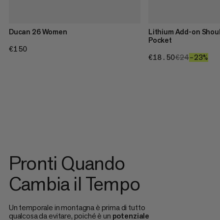
Ducan 26 Women
Lithium Add-on Shou
Pocket
€150
€150
€18.50
€18.50
€24
€24
–23%
23
Pronti Quando
Cambia il Tempo
Un temporale in montagna è prima di tutto
qualcosa da evitare, poiché è un
potenziale