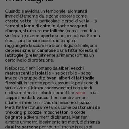
Quando si avvicina un temporale, allontanati
immediatamente dalle zone esposte come
creste
,
vette
– in particolare le croci di vetta –, o
terreni a lama di coltello
. Anche
sorgenti
d'acqua
,
strutture metalliche
(come i cavi delle
vie ferrate) e
aree aperte
sono pericolose. Se non
è possibile tornare indietro in tempo o
raggiungere la sicurezza di un rifugio o simile, una
depressione
, un
canalone
o una
fitta foresta di
latifoglie
(preferibilmente all'interno) offrirà un
certo livello di protezione.
Nel bosco, tieniti lontano da
alberi vecchi
,
marcescenti
o
isolati
e – se possibile – scegli
invece un gruppo di
giovani alberi di latifoglie
flessibili
. In terreno aperto, assumi la posizione di
sicurezza dal fulmine:
accovacciati
con i piedi
uniti su materiale isolante come il tuo
zaino
o un
tappetino da bivacco
. Tieni i piedi vicini per
ridurre al minimo il rischio da tensione di passo.
Metti l'attrezzatura metallica come
bastoncini da
trekking
,
piccozze
,
moschettoni
o
corde
bagnate
a diversi metri di distanza. Mantieni
almeno un metro, idealmente tre metri, di distanza
da
altre persone
per ridurre il rischio in caso di