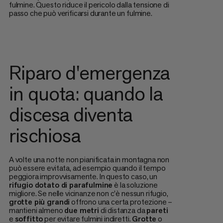
fulmine. Questo riduce il pericolo dalla tensione di
passo che può verificarsi durante un fulmine.
Riparo d'emergenza
in quota: quando la
discesa diventa
rischiosa
A volte una notte non pianificata in montagna non
può essere evitata, ad esempio quando il tempo
peggiora improvvisamente. In questo caso, un
rifugio dotato di parafulmine
è la soluzione
migliore. Se nelle vicinanze non c'è nessun rifugio,
grotte più grandi
offrono una certa protezione –
mantieni almeno
due metri
di distanza da
pareti
e
soffitto
per evitare fulmini indiretti.
Grotte
o