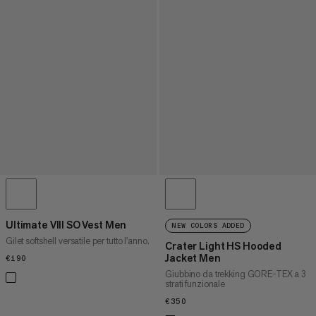
Ultimate VIII SO Vest Men
NEW COLORS ADDED
Gilet softshell versatile per tutto l'anno.
Crater Light HS Hooded
Jacket Men
€190
€190
Giubbino da trekking GORE-TEX a 3
strati funzionale
€350
€350