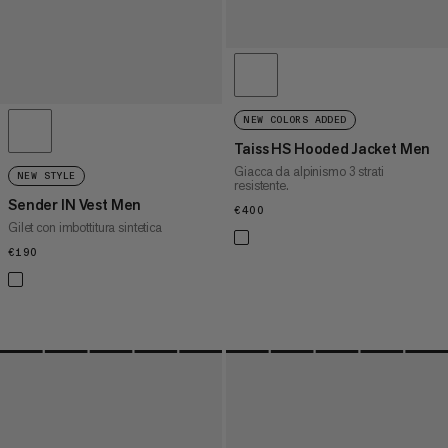
NEW COLORS ADDED
Taiss HS Hooded Jacket Men
Giacca da alpinismo 3 strati
NEW STYLE
resistente.
Sender IN Vest Men
€400
€400
Gilet con imbottitura sintetica
€190
€190