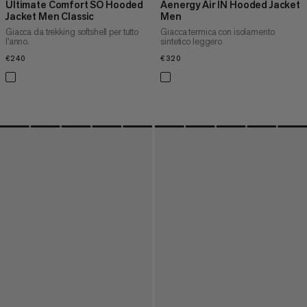
Ultimate Comfort SO Hooded
Aenergy Air IN Hooded Jacket
Jacket Men Classic
Men
Giacca da trekking softshell per tutto
Giacca termica con isolamento
l'anno.
sintetico leggero
€240
€240
€320
€320