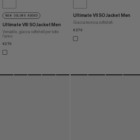
Ultimate VII SO Jacket Men
NEW COLORS ADDED
Giacca tecnica softshell.
Ultimate VIII SO Jacket Men
€270
€270
Versatile, giacca softshell per tutto
l'anno
€270
€270