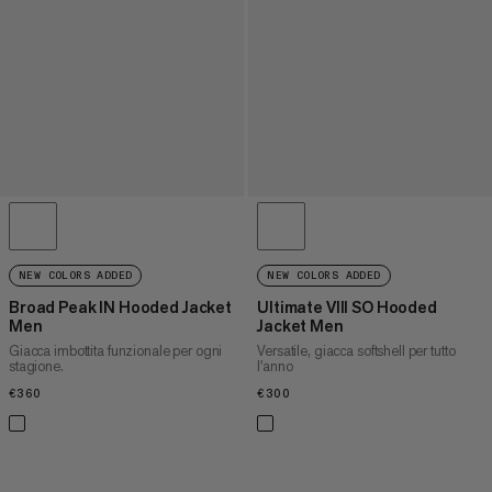
NEW COLORS ADDED
NEW COLORS ADDED
Broad Peak IN Hooded Jacket
Ultimate VIII SO Hooded
Men
Jacket Men
Giacca imbottita funzionale per ogni
Versatile, giacca softshell per tutto
stagione.
l'anno
€360
€360
€300
€300