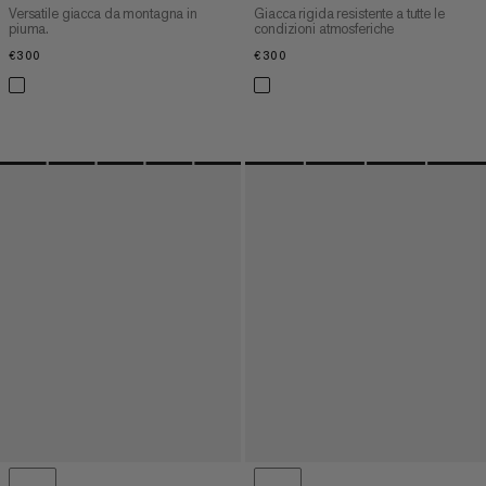
Versatile giacca da montagna in
Giacca rigida resistente a tutte le
piuma.
condizioni atmosferiche
€300
€300
€300
€300