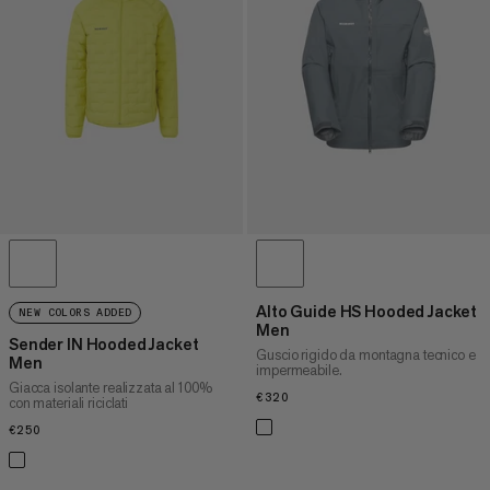
PREZZO ALTO A BASSO
COSA C'È DI NUOVO
VALUTAZIONE
Alto Guide HS Hooded Jacket
NEW COLORS ADDED
Men
Sender IN Hooded Jacket
Guscio rigido da montagna tecnico e
Men
impermeabile.
Giacca isolante realizzata al 100%
€320
€320
con materiali riciclati
€250
€250