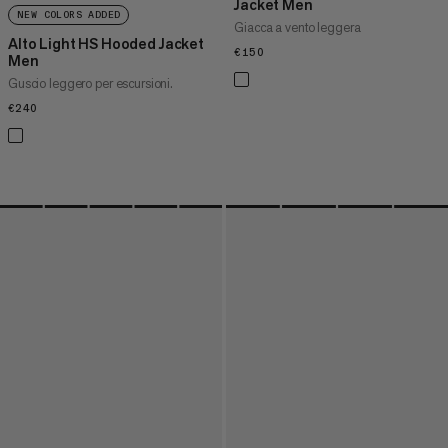
Jacket Men
NEW COLORS ADDED
Giacca a vento leggera
Alto Light HS Hooded Jacket
€150
€150
Men
Guscio leggero per escursioni.
€240
€240