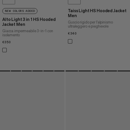
Taiss Light HS Hooded Jacket
NEW COLORS ADDED
Men
Alto Light 3 in 1 HS Hooded
Guscio rigido per l'alpinismo
Jacket Men
ultraleggero e pieghevole
Giacca impermeabile 3-in-1 con
€340
€340
isolamento
€350
€350