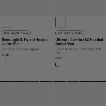
NEW COLORS ADDED
NEW COLORS ADDED
Rime Light IN Hybrid Hooded
Ultimate Comfort SO Hooded
Jacket Men
Jacket Men
Giacca ibrida isolata leggera
Giacca da trekking softshell per tutto
l'anno.
€250
€250
€240
€240