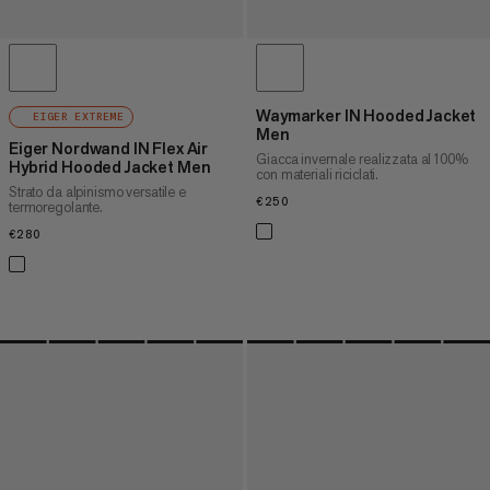
Waymarker IN Hooded Jacket
EIGER EXTREME
Men
Eiger Nordwand IN Flex Air
Giacca invernale realizzata al 100%
Hybrid Hooded Jacket Men
con materiali riciclati.
Strato da alpinismo versatile e
€250
€250
termoregolante.
€280
€280