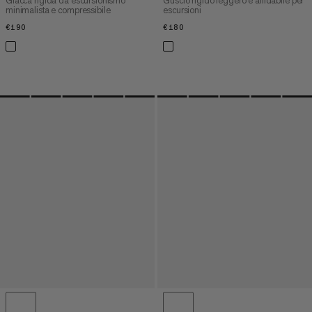
Giacca rigida da escursionismo
Guscio rigido leggero e affidabile per
minimalista e compressibile
escursioni
€190
€190
€180
€180