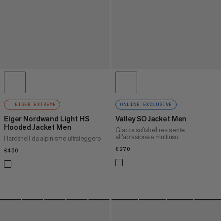
EIGER EXTREME
ONLINE EXCLUSIVE
Eiger Nordwand Light HS
Valley SO Jacket Men
Hooded Jacket Men
Giacca softshell resistente
all'abrasione e multiuso.
Hardshell da alpinismo ultraleggero
€270
€270
€450
€450