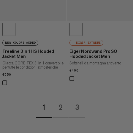
NEW COLORS ADDED
EIGER EXTREME
Treeline 3 in 1 HS Hooded
Eiger Nordwand Pro SO
Jacket Men
Hooded Jacket Men
Giacca GORE-TEX 3-in-1 convertibile
Softshell da montagna antivento
per tutte le condizioni atmosferiche
€400
€400
€550
€550
1
2
3