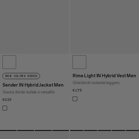
Rime Light IN Hybrid Vest Men
NEW COLORS ADDED
Gilet ibrido isolante leggero
Sender IN Hybrid Jacket Men
€175
€175
Giacca ibrida isolata e versatile
€220
€220