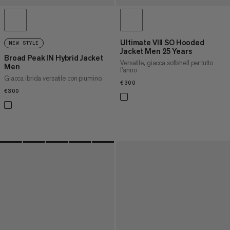
Ultimate VIII SO Hooded
NEW STYLE
Jacket Men 25 Years
Broad Peak IN Hybrid Jacket
Versatile, giacca softshell per tutto
Men
l'anno
Giacca ibrida versatile con piumino.
€300
€300
€300
€300