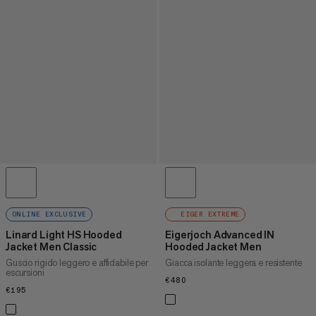
ONLINE EXCLUSIVE
EIGER EXTREME
Linard Light HS Hooded
Eigerjoch Advanced IN
Jacket Men Classic
Hooded Jacket Men
Guscio rigido leggero e affidabile per
Giacca isolante leggera e resistente
escursioni
€480
€480
€195
€195