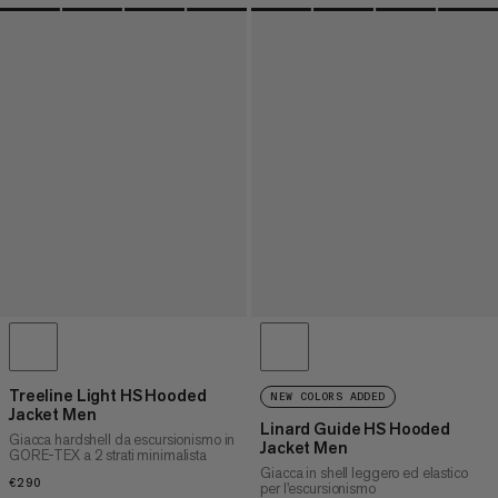
Treeline Light HS Hooded
NEW COLORS ADDED
Jacket Men
Linard Guide HS Hooded
Giacca hardshell da escursionismo in
Jacket Men
GORE-TEX a 2 strati minimalista
Giacca in shell leggero ed elastico
€290
€290
per l'escursionismo