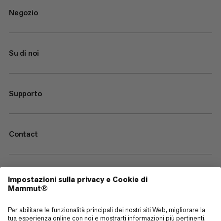
Negozio
Su di noi
Supporto
Contact
—