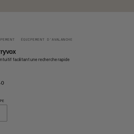
IPEMENT
ÉQUIPEMENT D'AVALANCHE
ryvox
ntuitif facilitant une recherche rapide
40
€340
PE