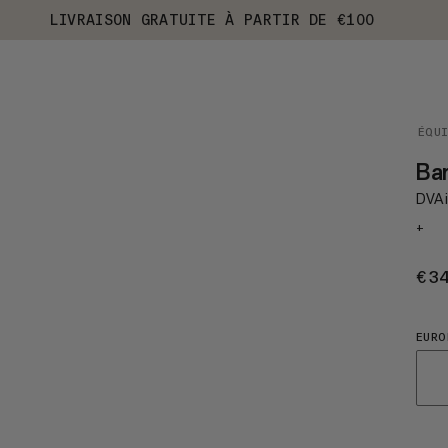
LIVRAISON GRATUITE À PARTIR DE €100
ÉQU
Bar
DVA i
+
€3
EURO