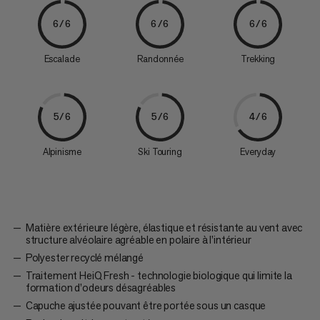
6/6
6/6
6/6
Escalade
Randonnée
Trekking
5/6
5/6
4/6
Alpinisme
Ski Touring
Everyday
Matière extérieure légère, élastique et résistante au vent avec
structure alvéolaire agréable en polaire à l’intérieur
Polyester recyclé mélangé
Traitement HeiQ Fresh - technologie biologique qui limite la
formation d’odeurs désagréables
Capuche ajustée pouvant être portée sous un casque