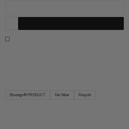
Escalade, alpinisme, randonnée ou sports d’hiver : cette
couche intermédiaire légère et coupe-vent ne connaît aucune
limite. La matière respirante, composée de polyester recyclé,
est performante et préserve l’environnement, tandis que les
coutures plates et la polaire gaufrée à l’intérieur procurent...
Bluesign® PRODUCT
Fair Wear
Recyclé