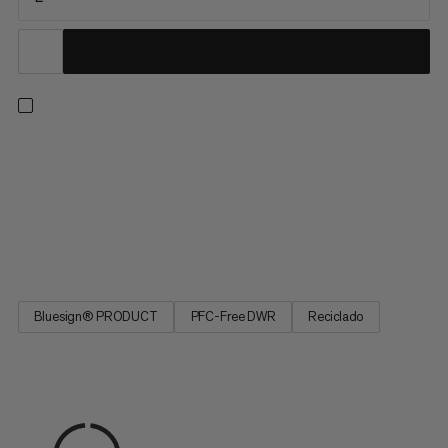
Maximice el espacio manteniendo sus pertenencias
organizadas cuando viaje. Esta bolsa de malla con cremallera
está construida con un tejido ultraligero de ripstop que le
permite empacar de manera eficiente sin agregar peso
innecesario. El tejido de malla promueve el flujo de aire,
permitiendo que la...
Bluesign® PRODUCT
PFC-Free DWR
Reciclado