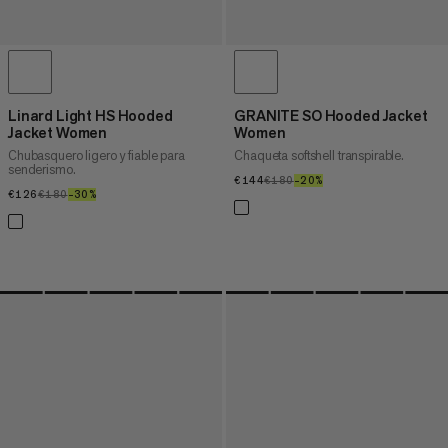
Linard Light HS Hooded
GRANITE SO Hooded Jacket
Jacket Women
Women
Chubasquero ligero y fiable para
Chaqueta softshell transpirable.
senderismo.
€144
€144
€180
€180
–20%
20%
€126
€126
€180
€180
–30%
30%