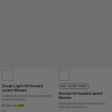
Ducan Light HS Hooded
NEW COLORS ADDED
Jacket Women
Stoney HS Hooded Jacket
Cortavientos minimalista y compacto
Women
para senderismo.
Chaqueta de esquí hardshell para
€133
€133
€190
€190
–30%
30%
todo tipo de terrenos.