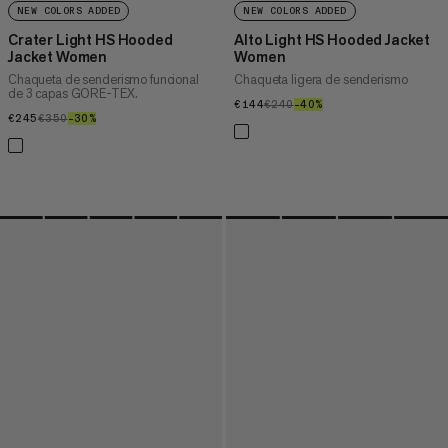
NEW COLORS ADDED
NEW COLORS ADDED
Crater Light HS Hooded
Alto Light HS Hooded Jacket
Jacket Women
Women
Chaqueta de senderismo funcional
Chaqueta ligera de senderismo
de 3 capas GORE-TEX.
€144
€144
€240
€240
–40%
40%
€245
€245
€350
€350
–30%
30%