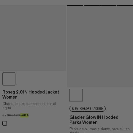
Roseg 2.0 IN Hooded Jacket
Women
Chaqueta de plumas repelente al
agua
NEW COLORS ADDED
€294
€294
€490
€490
–40%
40%
Glacier Glow IN Hooded
Parka Women
Parka de plumas aislante, para el uso