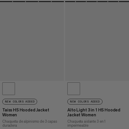
NEW COLORS ADDED
NEW COLORS ADDED
Taiss HS Hooded Jacket
Alto Light 3 in 1 HS Hooded
Women
Jacket Women
Chaqueta de alpinismo de 3 capas
Chaqueta aislante 3 en 1
duradera
impermeable