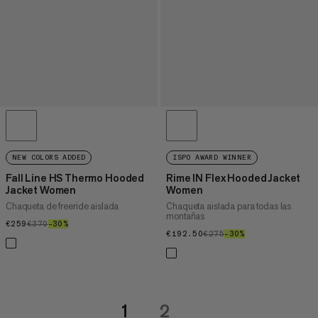
NEW COLORS ADDED
ISPO AWARD WINNER
Fall Line HS Thermo Hooded
Rime IN Flex Hooded Jacket
Jacket Women
Women
Chaqueta de freeride aislada
Chaqueta aislada para todas las
montañas
€259
€259
€370
€370
–30%
30%
€192.50
€192.50
€275
€275
–30%
30%
1
2