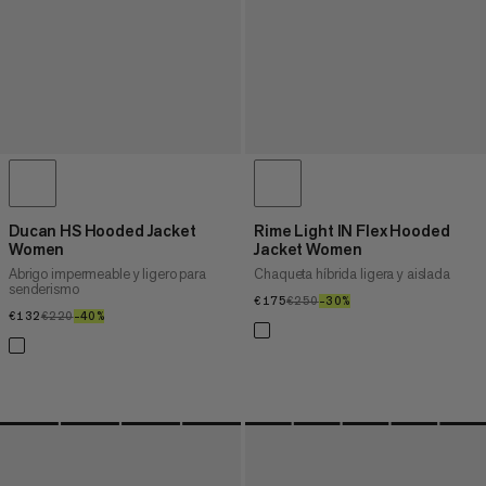
Ducan HS Hooded Jacket
Rime Light IN Flex Hooded
Women
Jacket Women
Abrigo impermeable y ligero para
Chaqueta híbrida ligera y aislada
senderismo
€175
€175
€250
€250
–30%
30%
€132
€132
€220
€220
–40%
40%