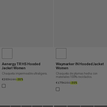
Aenergy TR HS Hooded
Waymarker IN Hooded Jacket
Jacket Women
Women
Chaqueta impermeable ultraligera.
Chaqueta de plumas hecha con
materiales 100% reciclados.
€203
€203
€290
€290
–30%
30%
€175
€175
€250
€250
–30%
30%