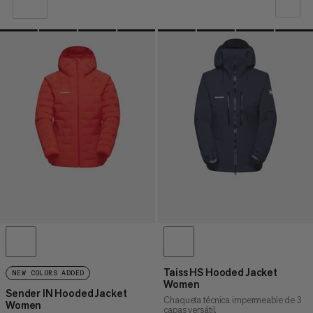
NUESTRA RECOMENDACIÓN
PRECIO BAJO A ALTO
PRECIO ALTO A BAJO
¿QUÉ HAY DE NUEVO
CLASIFICACIÓN
Taiss HS Hooded Jacket
NEW COLORS ADDED
Women
Sender IN Hooded Jacket
Chaqueta técnica impermeable de 3
Women
capas versátil.