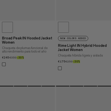
Broad Peak IN Hooded Jacket
NEW COLORS ADDED
Women
Rime Light IN Hybrid Hooded
Chaqueta de plumas funcional de
Jacket Women
alto rendimiento para todo el año
Chaqueta híbrida ligera y aislada
€245
€245
€350
€350
–30%
30%
€175
€175
€250
€250
–30%
30%