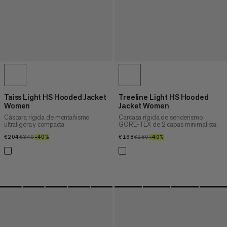
Taiss Light HS Hooded Jacket
Treeline Light HS Hooded
Women
Jacket Women
Cáscara rígida de montañismo
Carcasa rígida de senderismo
ultraligera y compacta
GORE-TEX de 2 capas minimalista.
€204
€204
€340
€340
–40%
40%
€168
€168
€280
€280
–40%
40%