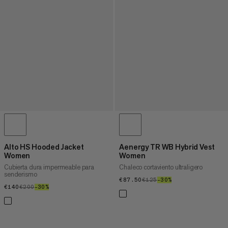
Alto HS Hooded Jacket
Aenergy TR WB Hybrid Vest
Women
Women
Cubierta dura impermeable para
Chaleco cortaviento ultraligero
senderismo
€87.50
€87.50
€125
€125
–30%
30%
€140
€140
€200
€200
–30%
30%