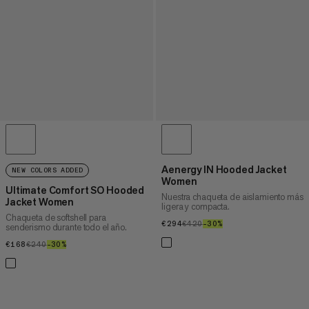
Aenergy IN Hooded Jacket
NEW COLORS ADDED
Women
Ultimate Comfort SO Hooded
Nuestra chaqueta de aislamiento más
Jacket Women
ligera y compacta.
Chaqueta de softshell para
€294
€294
€420
€420
–30%
30%
senderismo durante todo el año.
€168
€168
€240
€240
–30%
30%