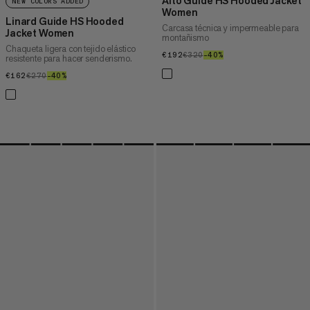
Alto Guide HS Hooded Jacket
NEW COLORS ADDED
Women
Linard Guide HS Hooded
Carcasa técnica y impermeable para
Jacket Women
montañismo
Chaqueta ligera con tejido elástico
€192
€192
€320
€320
–40%
40%
resistente para hacer senderismo.
€162
€162
€270
€270
–40%
40%