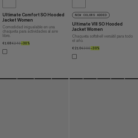
Ultimate Comfort SO Hooded
NEW COLORS ADDED
Jacket Women
Ultimate VIII SO Hooded
Comodidad inigualable en una
Jacket Women
chaqueta para actividades al aire
libre.
Chaqueta softshell versátil para todo
el año.
€168
€168
€240
€240
–30%
30%
€210
€210
€300
€300
–30%
30%