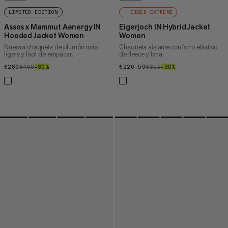
LIMITED EDITION
EIGER EXTREME
Assos x Mammut Aenergy IN
Eigerjoch IN Hybrid Jacket
Hooded Jacket Women
Women
Nuestra chaqueta de plumón más
Chaqueta aislante con forro elástico
ligera y fácil de empacar.
de fleece y lana.
€280
€280
€400
€400
–30%
30%
€220.50
€220.50
€315
€315
–30%
30%