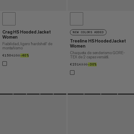
Crag HS Hooded Jacket
NEW COLORS ADDED
Women
Treeline HS Hooded Jacket
Fiabilidad, ligero 'hardshell' de
Women
montañismo
Chaqueta de senderismo GORE-
€150
€150
€250
€250
–40%
40%
TEX de 2 capas versátil.
€231
€231
€330
€330
–30%
30%