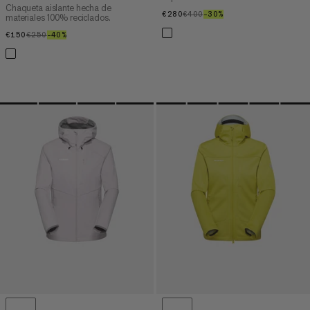
Chaqueta aislante hecha de
€280
€280
€400
€400
–30%
30%
materiales 100% reciclados.
€150
€150
€250
€250
–40%
40%