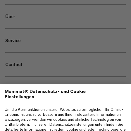
Über
Service
Contact
—