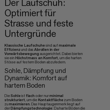
Der Laufschuh:
Optimiert für
Strasse und feste
Untergründe
Klassische Laufschuhe
sind auf
maximale
Effizienz
und das
Abrollen
in der
Vorwärtsbewegung
ausgerichtet. Dabei bieten
sie ein
Höchstmass an Komfort
, um die harten
Stösse auf festem Boden abzufedern.
Sohle, Dämpfung und
Dynamik: Komfort auf
hartem Boden
Die
Sohle
ist
flach
oder nur
minimal
strukturiert
, um die
Kontaktfläche
zum Boden
zu
maximieren
. Das Hauptaugenmerk liegt auf
der
Dämpfungstechnologie
: Da harte Böden die