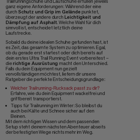
Trailrunningschuhe und Laufschuhe erfüllen jeweils
ganz eigene Anforderungen: Während der eine
durch
Schutz und Grip im Gelände
punktet,
überzeugt der andere durch
Leichtigkeit und
Dämpfung auf Asphalt
. Welche Wahl für dich
sinnvoll ist, entscheidet letztlich deine
Laufstrecke.
Sobald du deine idealen Schuhe gefunden hast, ist
es Zeit, das gesamte System zu optimieren. Egal,
ob du gerade erst startest oder dich bereits auf
dein erstes Ultra Trail Running Event vorbereitest –
die
richtige Ausrüstung
macht den Unterschied.
Falls du dein Equipment nun gezielt
vervollständigen möchtest, liefern dir unsere
Ratgeber die perfekte Entscheidungsgrundlage:
Welcher Trailrunning-Rucksack passt zu dir?
Erfahre, wie du dein Equipment wackelfrei und
griffbereit transportierst.
Tipps für Trailrunning im Winter: So bleibst du
auch bei Kälte und Schnee sicher auf den
Beinen.
Mit dem richtigen Wissen und dem passenden
Setup steht deinem nächsten Abenteuer abseits
der befestigten Wege nichts mehr im Weg.