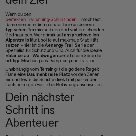
Wenn du den
perfekten Trailrunning-Schuh finden
möchtest,
dann orientiere dich in erster Linie an deinem
typischen Terrain
und den dort vorherrschenden
Bedingungen. Wer primär auf
anspruchsvollen
Alpentrails
läuft, sollte auf maximale Stabilität
setzen – hier ist die
Aenergy Trail Serie
der
Spezialist für Schutz und Grip. Auch für die ideale
Balance auf Waldwegen
bietet diese Serie die
richtige Mischung aus Dämpfung und Traktion.
Unabhängig vom Terrain gilt die goldene Regel:
Plane eine
Daumenbreite Platz
vor den Zehen
ein und teste die Schuhe direkt mit passenden
Laufsocken, da Füsse bei Belastung anschwellen.
Dein nächster
Schritt ins
Abenteuer