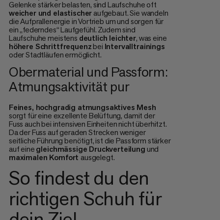
Gelenke stärker belasten, sind Laufschuhe oft
weicher und elastischer
aufgebaut. Sie wandeln
die Aufprallenergie in Vortrieb um und sorgen für
ein „federndes“ Laufgefühl. Zudem sind
Laufschuhe meistens
deutlich leichter
, was eine
höhere Schrittfrequenz
bei
Intervalltrainings
oder Stadtläufen ermöglicht.
Obermaterial und Passform:
Atmungsaktivität pur
Feines, hochgradig atmungsaktives Mesh
sorgt für eine exzellente Belüftung, damit der
Fuss auch bei intensiven Einheiten nicht überhitzt.
Da der Fuss auf geraden Strecken weniger
seitliche Führung benötigt, ist die Passform stärker
auf eine
gleichmässige Druckverteilung
und
maximalen Komfort
ausgelegt.
So findest du den
richtigen Schuh für
dein Ziel