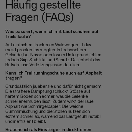
Häufig gestellte
Fragen (FAQs)
Was passiert, wenn ich mit Laufschuhen auf
Trails laufe?
Auf einfachen, trockenen Waldwegen ist das
meist problemlos möglich. In technischem
Gelände, bei Nässe oder losem Untergrund fehlen
jedoch Grip, Stabilität und Schutz. Das erhöht das
Rutsch- und Verletzungsrisiko deutlich.
Kann ich Trailrunningschuhe auch auf Asphalt
tragen?
Grundsätzlich ja, aber sie sind dafür nicht gemacht.
Die straffere Dämpfung schluckt Stösse auf
hartem Boden schlechter, was die Gelenke
schneller ermüden lässt. Zudem wirkt der raue
Asphalt wie Schmirgelpapier: Die weiche
Gummimischung und die Stollen nutzen sich
extrem schnell ab, während das Laufgefühl instabil
und ineffizient bleibt.
Brauche ich als Einsteiger:in direkt einen