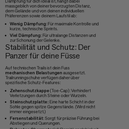
Dämpfung für dich ideal ist, hängt dabei
massgeblich von deiner bevorzugten Distanz,
dem Gelände und von deinen individuellen
Präferenzen sowie deinem Laufstil ab:
Wenig Dämpfung
: Für maximale Kontrolle und
kurze, technische Sprints.
Viel Dämpfung
: Für ultralange Distanzen und
zur Schonung der Gelenke.
Stabilität und Schutz: Der
Panzer für deine Füsse
Auf technischen Trails ist dein Fuss
mechanischen Belastungen
ausgesetzt.
Trailrunningschuhe verfügen daher über
spezifische Schutz-Features:
Zehenschutzkappe
(Toe-Cap): Verhindert
Verletzungen durch Steine oder Wurzeln.
Steinschutzplatte:
Eine harte Schicht in der
Sohle gegen spitze Gegenstände. (Wird nicht
immer eingesetzt.)
Fersenstabilität
: Sorgt für präzise Führung bei
Abstiegen und Querungen.