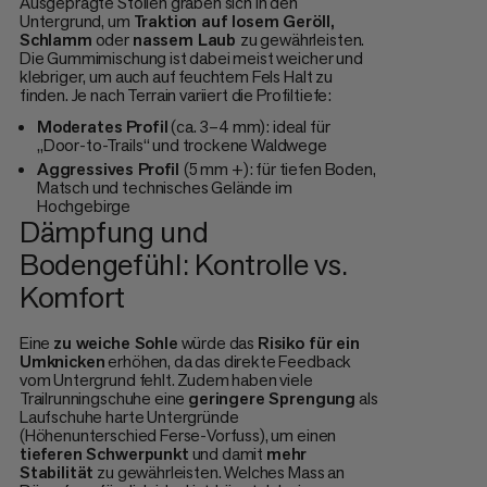
Ausgeprägte Stollen graben sich in den
Untergrund, um
Traktion auf losem Geröll,
Schlamm
oder
nassem Laub
zu gewährleisten.
Die Gummimischung ist dabei meist weicher und
klebriger, um auch auf feuchtem Fels Halt zu
finden. Je nach Terrain variiert die Profiltiefe:
Moderates Profil
(ca. 3–4 mm): ideal für
„Door-to-Trails“ und trockene Waldwege
Aggressives Profil
(5 mm +): für tiefen Boden,
Matsch und technisches Gelände im
Hochgebirge
Dämpfung und
Bodengefühl: Kontrolle vs.
Komfort
Eine
zu weiche Sohle
würde das
Risiko für ein
Umknicken
erhöhen, da das direkte Feedback
vom Untergrund fehlt. Zudem haben viele
Trailrunningschuhe eine
geringere Sprengung
als
Laufschuhe harte Untergründe
(Höhenunterschied Ferse-Vorfuss), um einen
tieferen Schwerpunkt
und damit
mehr
Stabilität
zu gewährleisten. Welches Mass an