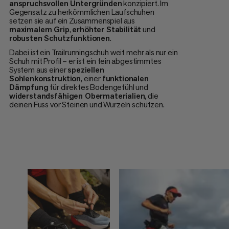
anspruchsvollen Untergründen
konzipiert. Im
Gegensatz zu herkömmlichen Laufschuhen
setzen sie auf ein Zusammenspiel aus
maximalem Grip
,
erhöhter Stabilität
und
robusten Schutzfunktionen
.
Dabei ist ein Trailrunningschuh weit mehr als nur ein
Schuh mit Profil – er ist ein fein abgestimmtes
System aus einer
speziellen
Sohlenkonstruktion
, einer
funktionalen
Dämpfung
für direktes Bodengefühl und
widerstandsfähigen Obermaterialien
, die
deinen Fuss vor Steinen und Wurzeln schützen.