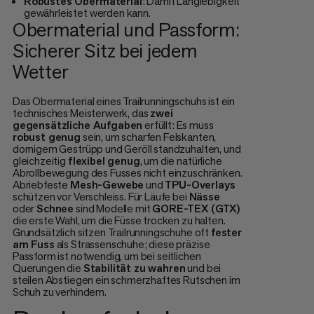
Robustes Obermaterial
: Damit Langlebigkeit
gewährleistet werden kann.
Obermaterial und Passform:
Sicherer Sitz bei jedem
Wetter
Das Obermaterial eines Trailrunningschuhs ist ein
technisches Meisterwerk, das
zwei
gegensätzliche Aufgaben
erfüllt: Es muss
robust genug
sein, um scharfen Felskanten,
dornigem Gestrüpp und Geröll standzuhalten, und
gleichzeitig
flexibel genug
, um die natürliche
Abrollbewegung des Fusses nicht einzuschränken.
Abriebfeste
Mesh-Gewebe
und
TPU-Overlays
schützen vor Verschleiss. Für Läufe bei
Nässe
oder
Schnee
sind Modelle mit
GORE-TEX (GTX)
die erste Wahl, um die Füsse trocken zu halten.
Grundsätzlich sitzen Trailrunningschuhe oft
fester
am Fuss
als Strassenschuhe; diese präzise
Passform ist notwendig, um bei seitlichen
Querungen die
Stabilität zu wahren
und bei
steilen Abstiegen ein schmerzhaftes Rutschen im
Schuh zu verhindern.