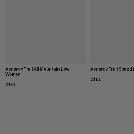
Aenergy Trail All Mountain Low
Aenergy Trail Speed
Women
€190
€190
€160
€160