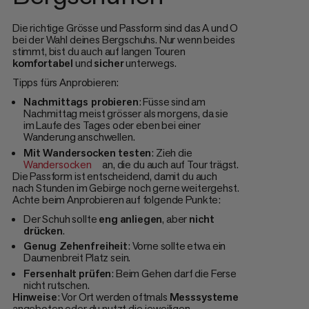
Die richtige Grösse und Passform sind das A und O
bei der Wahl deines Bergschuhs. Nur wenn beides
stimmt, bist du auch auf langen Touren
komfortabel
und
sicher
unterwegs.
Tipps fürs Anprobieren:
Nachmittags probieren
: Füsse sind am
Nachmittag meist grösser als morgens, da sie
im Laufe des Tages oder eben bei einer
Wanderung anschwellen.
Mit Wandersocken testen
: Zieh die
Wandersocken
an, die du auch auf Tour trägst.
Die Passform ist entscheidend, damit du auch
nach Stunden im Gebirge noch gerne weitergehst.
Achte beim Anprobieren auf folgende Punkte:
Der Schuh sollte
eng
anliegen
, aber
nicht
drücken
.
Genug Zehenfreiheit
: Vorne sollte etwa ein
Daumenbreit Platz sein.
Fersenhalt
prüfen
: Beim Gehen darf die Ferse
nicht rutschen.
Hinweise
: Vor Ort werden oftmals
Messsysteme
angeboten oder du nutzt die jeweiligen