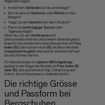
folgende Fragen:
In welchem
Gelände
bist du unterwegs?
Bist du eher im
Sommer
oder
Winter
in den
Bergen?
Trägst du viel
Gewicht
auf dem Rücken?
Planst du
mehrtägige
Touren
oder
Tagesausflüge?
Wenn du z. B. auf
Hochtouren
mit
Gletscherabschnitten und steilem Gelände gehst,
brauchst du mindestens einen Bergschuh mit
Flex
Index B2
oder besser noch
B3
, da diese Modelle
steigeisentauglich
sind und dir sicheren Halt auf
Eis und Schnee bieten.
Für Wanderungen im
alpinen
Mittelgebirge
genügt in der Regel ein Modell mit
Flex Index B1
oder B2
, das ausreichend Grip, Dämpfung und
Schutz für mittelschweres Gelände bietet.
Die richtige Grösse
und Passform bei
Bergschuhen