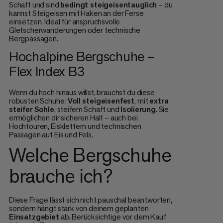
Schaft und sind
bedingt steigeisentauglich
– du
kannst Steigeisen mit Haken an der Ferse
einsetzen. Ideal für anspruchsvolle
Gletscherwanderungen oder technische
Bergpassagen.
Hochalpine Bergschuhe –
Flex Index B3
Wenn du hoch hinaus willst, brauchst du diese
robusten Schuhe:
Voll steigeisenfest
, mit
extra
steifer
Sohle
, steifem Schaft und
Isolierung
. Sie
ermöglichen dir sicheren Halt – auch bei
Hochtouren, Eisklettern und technischen
Passagen auf Eis und Fels.
Welche Bergschuhe
brauche ich?
Diese Frage lässt sich nicht pauschal beantworten,
sondern hängt stark von deinem geplanten
Einsatzgebiet
ab. Berücksichtige vor dem Kauf