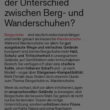
der Unterschied
zwischen Berg- und
Wanderschuhen?
Bergschuhe
sind deutlich widerstandsfähiger
und steifer gebaut als klassische
Wanderschuhe
.
Während Wanderschuhe vor allem für
gut
ausgebaute Wege und einfaches Gelände
konzipiert sind, bieten Bergschuhe mehr
Halt,
Schutz und Trittsicherheit
in unwegsamem
Gelände, auf Geröllfeldern oder im hochalpinen
Bereich. Sie verfügen oft über eine
steifere
Sohle
,
einen
höheren Schaft
und – je nach
Modell – sogar über
Steigeisen-Kompatibilität
.
Mehr Details dazu findest du in unserem Guide
zum Thema: Bergschuhe vs. Wanderschuhe.
Wenn du vorhast, dich vor allem in höheren Lagen
im
anspruchsvollen Gelände
zu bewegen, sind
Bergschuhe die bessere Wahl. Sie geben dir nicht
nur bei fordernden Touren die nötige
Unterstützung, sondern
schützen
deine
Füsse
auch vor Kälte, Nässe und scharfkantigem