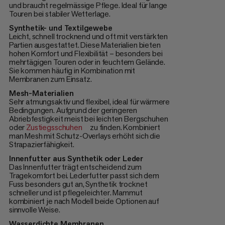
und braucht regelmässige Pflege. Ideal für lange
Touren bei stabiler Wetterlage.
Synthetik- und Textilgewebe
Leicht, schnell trocknend und oft mit verstärkten
Partien ausgestattet. Diese Materialien bieten
hohen Komfort und Flexibilität – besonders bei
mehrtägigen Touren oder in feuchtem Gelände.
Sie kommen häufig in Kombination mit
Membranen zum Einsatz.
Mesh-Materialien
Sehr atmungsaktiv und flexibel, ideal für wärmere
Bedingungen. Aufgrund der geringeren
Abriebfestigkeit meist bei leichten Bergschuhen
oder
Zustiegsschuhen
zu finden. Kombiniert
man Mesh mit Schutz-Overlays erhöht sich die
Strapazierfähigkeit.
Innenfutter aus Synthetik oder Leder
Das Innenfutter trägt entscheidend zum
Tragekomfort bei. Lederfutter passt sich dem
Fuss besonders gut an, Synthetik trocknet
schneller und ist pflegeleichter. Mammut
kombiniert je nach Modell beide Optionen auf
sinnvolle Weise.
Wasserdichte Membranen