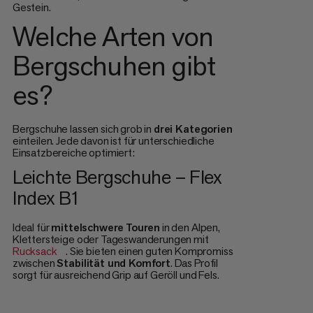
Gestein.
Welche Arten von
Bergschuhen gibt
es?
Bergschuhe lassen sich grob in
drei Kategorien
einteilen. Jede davon ist für unterschiedliche
Einsatzbereiche optimiert:
Leichte Bergschuhe – Flex
Index B1
Ideal für
mittelschwere
Touren
in den Alpen,
Klettersteige oder Tageswanderungen mit
Rucksack
. Sie bieten einen guten Kompromiss
zwischen
Stabilität und Komfort
. Das Profil
sorgt für ausreichend Grip auf Geröll und Fels.