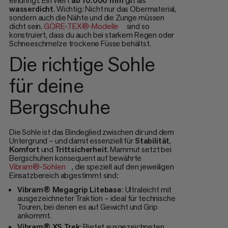
eindringt. Ein Wert
ab 10.000 mm
gilt als
wasserdicht
. Wichtig: Nicht nur das Obermaterial,
sondern auch die Nähte und die Zunge müssen
dicht sein.
GORE-TEX®-Modelle
sind so
konstruiert, dass du auch bei starkem Regen oder
Schneeschmelze trockene Füsse behältst.
Die richtige Sohle
für deine
Bergschuhe
Die Sohle ist das Bindeglied zwischen dir und dem
Untergrund – und damit essenziell für
Stabilität
,
Komfort
und
Trittsicherheit
. Mammut setzt bei
Bergschuhen konsequent auf bewährte
Vibram®-Sohlen
, die speziell auf den jeweiligen
Einsatzbereich abgestimmt sind:
Vibram® Megagrip Litebase
: Ultraleicht mit
ausgezeichneter Traktion – ideal für technische
Touren, bei denen es auf Gewicht und Grip
ankommt.
Vibram® XS Trek
: Bietet ausgezeichneten