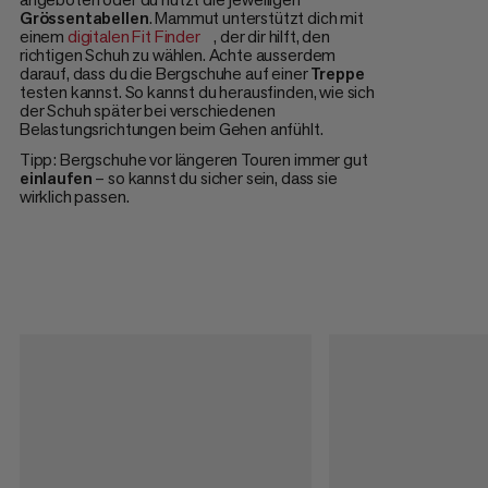
Grössentabellen
. Mammut unterstützt dich mit
einem
digitalen Fit Finder
, der dir hilft, den
richtigen Schuh zu wählen. Achte ausserdem
darauf, dass du die Bergschuhe auf einer
Treppe
testen kannst. So kannst du herausfinden, wie sich
der Schuh später bei verschiedenen
Belastungsrichtungen beim Gehen anfühlt.
Tipp: Bergschuhe vor längeren Touren immer gut
einlaufen
– so kannst du sicher sein, dass sie
wirklich passen.