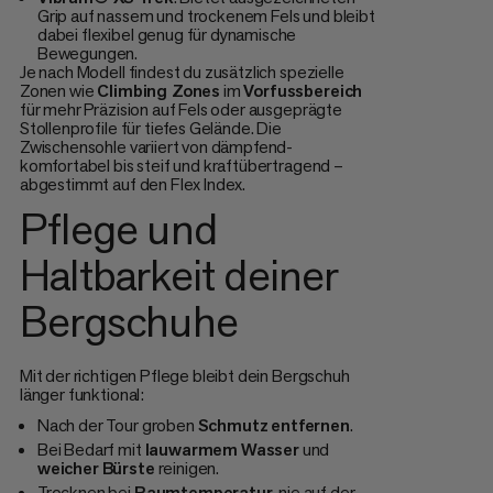
Grip auf nassem und trockenem Fels und bleibt
dabei flexibel genug für dynamische
Bewegungen.
Je nach Modell findest du zusätzlich spezielle
Zonen wie
Climbing Zones
im
Vorfussbereich
für mehr Präzision auf Fels oder ausgeprägte
Stollenprofile für tiefes Gelände. Die
Zwischensohle variiert von dämpfend-
komfortabel bis steif und kraftübertragend –
abgestimmt auf den Flex Index.
Pflege und
Haltbarkeit deiner
Bergschuhe
Mit der richtigen Pflege bleibt dein Bergschuh
länger funktional:
Nach der Tour groben
Schmutz
entfernen
.
Bei Bedarf mit
lauwarmem
Wasser
und
weicher
Bürste
reinigen.
Trocknen bei
Raumtemperatur
, nie auf der