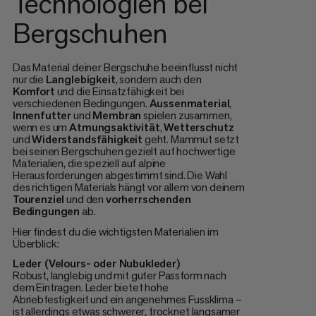
Technologien bei
Bergschuhen
Das Material deiner Bergschuhe beeinflusst nicht
nur die
Langlebigkeit
, sondern auch den
Komfort
und die Einsatzfähigkeit bei
verschiedenen Bedingungen.
Aussenmaterial
,
Innenfutter
und
Membran
spielen zusammen,
wenn es um
Atmungsaktivität
,
Wetterschutz
und
Widerstandsfähigkeit
geht. Mammut setzt
bei seinen Bergschuhen gezielt auf hochwertige
Materialien, die speziell auf alpine
Herausforderungen abgestimmt sind. Die Wahl
des richtigen Materials hängt vor allem von deinem
Tourenziel
und den
vorherrschenden
Bedingungen
ab.
Hier findest du die wichtigsten Materialien im
Überblick:
Leder (Velours- oder Nubukleder)
Robust, langlebig und mit guter Passform nach
dem Eintragen. Leder bietet hohe
Abriebfestigkeit und ein angenehmes Fussklima –
ist allerdings etwas schwerer, trocknet langsamer