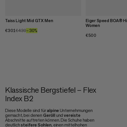
Taiss Light Mid GTX Men
Eiger Speed BOA® H
Women
€301
€301
€430
€430
–30%
30%
€500
€500
Klassische Bergstiefel – Flex
Index B2
Diese Modelle sind für
alpine
Unternehmungen
gemacht, bei denen
Geröll
und
vereiste
Abschnitte auftreten können. Die Schuhe haben
deutlich
steifere
Sohlen
, einen mittelhohen