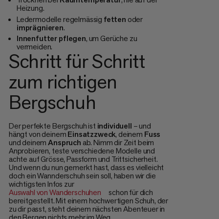
Heizung.
Ledermodelle regelmässig
fetten
oder
imprägnieren
.
Innenfutter
pflegen
, um Gerüche zu
vermeiden.
Schritt für Schritt
zum richtigen
Bergschuh
Der perfekte Bergschuh ist
individuell
– und
hängt von deinem
Einsatzzweck
, deinem
Fuss
und deinem
Anspruch
ab. Nimm dir Zeit beim
Anprobieren, teste verschiedene Modelle und
achte auf Grösse, Passform und Trittsicherheit.
Und wenn du nun gemerkt hast, dass es vielleicht
doch ein Wannderschuh sein soll, haben wir die
wichtigsten Infos zur
Auswahl von Wanderschuhen
schon für dich
bereitgestellt. Mit einem hochwertigen Schuh, der
zu dir passt, steht deinem nächsten Abenteuer in
den Bergen nichts mehr im Weg.