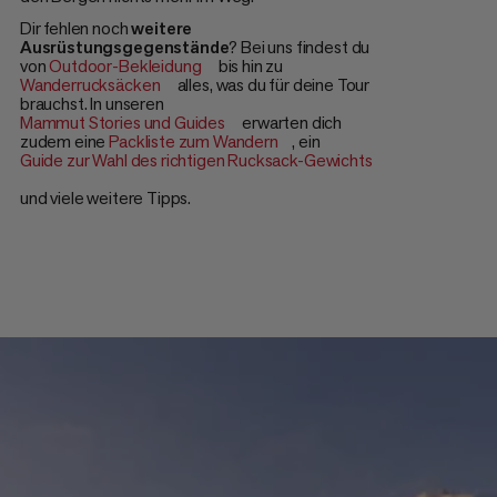
Dir fehlen noch
weitere
Ausrüstungsgegenstände
? Bei uns findest du
von
Outdoor-Bekleidung
bis hin zu
Wanderrucksäcken
alles, was du für deine Tour
brauchst. In unseren
Mammut Stories und Guides
erwarten dich
zudem eine
Packliste zum Wandern
, ein
Guide zur Wahl des richtigen Rucksack-Gewichts
und viele weitere Tipps.