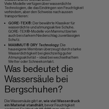
Viele Modelle verfügen über wasserdichte
Technologien, die das Eindringen von Feuchtigkeit
verhindern, aber den Schweiss nach aussen
transportieren:
GORE-TEX®
: Der bewährte Klassiker für
wasserdichte und atmungsaktive Schuhe.
GORE-TEX®-Modelle von Mammut bieten
auch bei starkem Niederschlag zuverlässigen
Schutz.
MAMMUT® DRY Technology
: Die
hauseigene Membran überzeugt durch starke
Wasserdichtigkeit bei gleichzeitig guter
Atmungsaktivität – ideal bei wechselhaftem
Wetter oder Schneekontakt.
Was bedeutet die
Wassersäule bei
Bergschuhen?
Die Wassersäule gibt an,
wie viel Wasserdruck
ein Material standhält
, bevor Feuchtigkeit