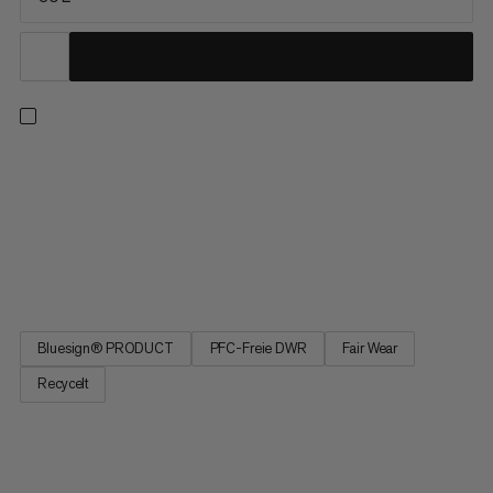
Du bist auf entspannten Wanderungen genauso zu Hause wie
auf anspruchsvollen Touren. Der Lithium 30 auch. Hergestellt
ist er mehrheitlich aus recycelten Materialien, die dauerhaft
wasserabweisende Imprägnierung ist PFC-frei. Hohen
Tragekomfort geniesst du dank besonders leichter und
atmungsaktiver...
Bluesign® PRODUCT
PFC-Freie DWR
Fair Wear
Recycelt