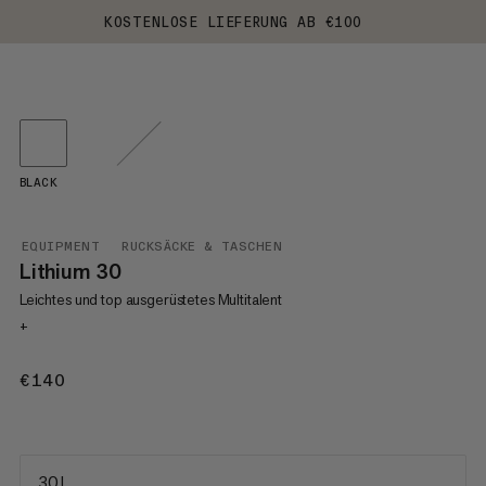
KOSTENLOSE LIEFERUNG AB €100
BLACK
EQUIPMENT
RUCKSÄCKE & TASCHEN
Lithium 30
Leichtes und top ausgerüstetes Multitalent
+
€140
€140
30 L