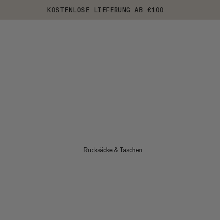
KOSTENLOSE LIEFERUNG AB €100
Rucksäcke & Taschen