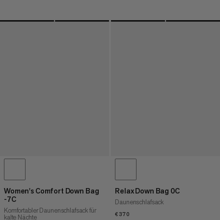
Women's Comfort Down Bag
Relax Down Bag 0C
-7C
Daunenschlafsack
Komfortabler Daunenschlafsack für
€370
€370
kalte Nächte