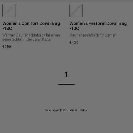
Women's Comfort Down Bag
Women's Perform Down Bag
-18C
-10C
Warmer Daunenschlafsack für einen
Daunenschlafsack für Damen
tiefen Schlaf in der tiefen Kälte
€430
€430
€450
€450
1
Wie bewertest du diese Seite?