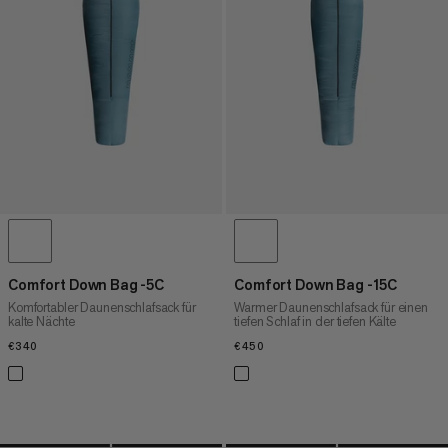
HÖCHSTER PREIS
NEUHEITEN
BEWERTUNG
Comfort Down Bag -5C
Comfort Down Bag -15C
Komfortabler Daunenschlafsack für
Warmer Daunenschlafsack für einen
kalte Nächte
tiefen Schlaf in der tiefen Kälte
€340
€340
€450
€450