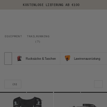
KOSTENLOSE LIEFERUNG AB €100
EQUIPMENT
TRAILRUNNING
(
7
)
Rucksäcke & Taschen
Lawinenausrüstung
(1)
UNSERE EMPFEHLUNG
NIEDRIGSTER PREIS