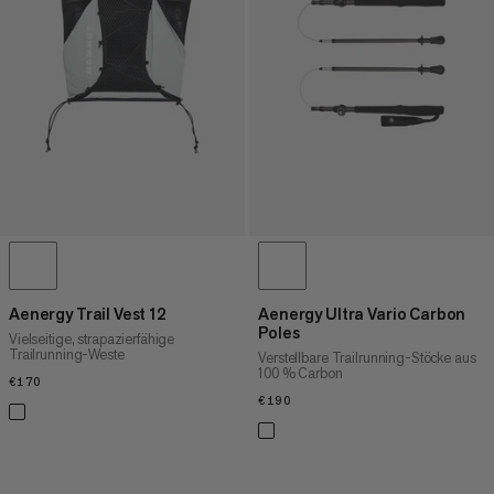
HÖCHSTER PREIS
NEUHEITEN
BEWERTUNG
Aenergy Trail Vest 12
Aenergy Ultra Vario Carbon
Poles
Vielseitige, strapazierfähige
Trailrunning-Weste
Verstellbare Trailrunning-Stöcke aus
100 % Carbon
€170
€170
€190
€190