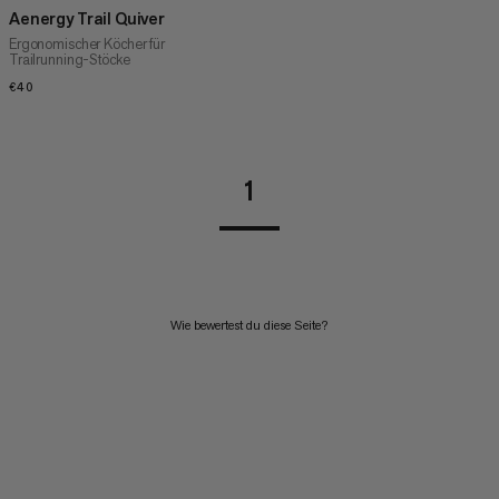
Aenergy Trail Quiver
Ergonomischer Köcher für
Trailrunning-Stöcke
€40
€40
1
Wie bewertest du diese Seite?