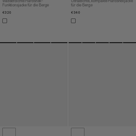
Wasserdichte Hardshell-
Ultraleichte, kompakte Hardshelljacke
Funktionsjacke für die Berge
für die Berge
€320
€320
€340
€340