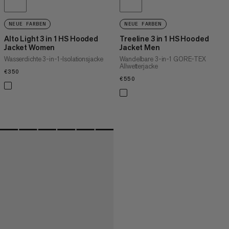
NEUE FARBEN
NEUE FARBEN
Alto Light 3 in 1 HS Hooded
Treeline 3 in 1 HS Hooded
Jacket Women
Jacket Men
Wasserdichte 3-in-1-Isolationsjacke
Wandelbare 3-in-1 GORE-TEX
Allwetterjacke
€350
€350
€550
€550