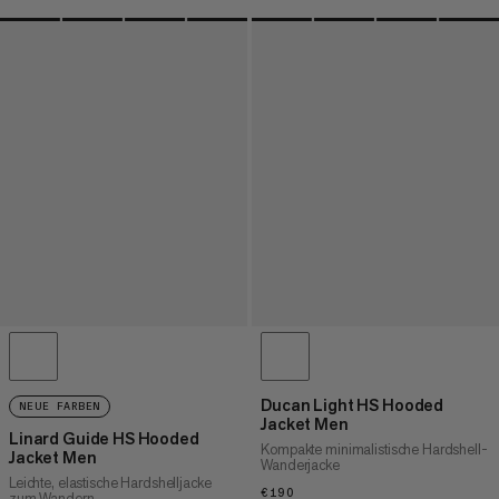
Ducan Light HS Hooded
NEUE FARBEN
Jacket Men
Linard Guide HS Hooded
Kompakte minimalistische Hardshell-
Jacket Men
Wanderjacke
Leichte, elastische Hardshelljacke
€190
€190
zum Wandern