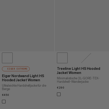
Treeline Light HS Hooded
EIGER EXTREME
Jacket Women
Eiger Nordwand Light HS
Minimalistische 2L-GORE-TEX-
Hooded Jacket Women
Hardshell-Wanderjacke
Ultraleichte Hardshelljacke für die
€290
€290
Berge
€450
€450