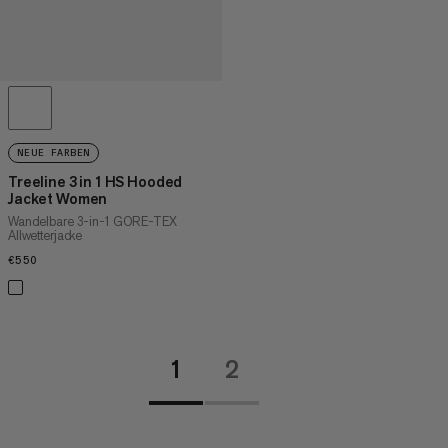
NEUE FARBEN
Treeline 3 in 1 HS Hooded
Jacket Women
Wandelbare 3-in-1 GORE-TEX
Allwetterjacke
€550
€550
1
2