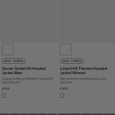
NEUE FARBEN
NEUE FARBEN
Ducan Guide HS Hooded
Linard HS Thermo Hooded
Jacket Men
Jacket Women
Strapazierfähige Allwetter-Hardshell-
Wasserdichte Isolationsjacke zum
Wanderjacke
Wandern
€300
€300
€250
€250