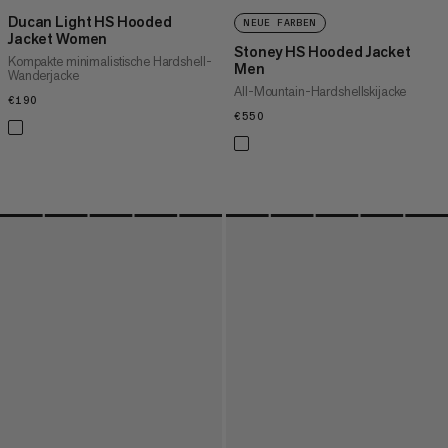
Ducan Light HS Hooded
NEUE FARBEN
Jacket Women
Stoney HS Hooded Jacket
Kompakte minimalistische Hardshell-
Men
Wanderjacke
All-Mountain-Hardshellskijacke
€190
€190
€550
€550