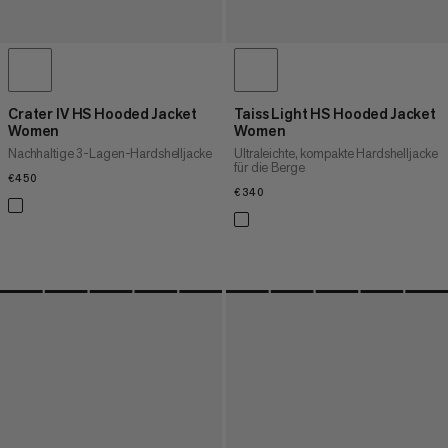
Crater IV HS Hooded Jacket
Taiss Light HS Hooded Jacket
Women
Women
Nachhaltige 3-Lagen-Hardshelljacke
Ultraleichte, kompakte Hardshelljacke
für die Berge
€450
€450
€340
€340