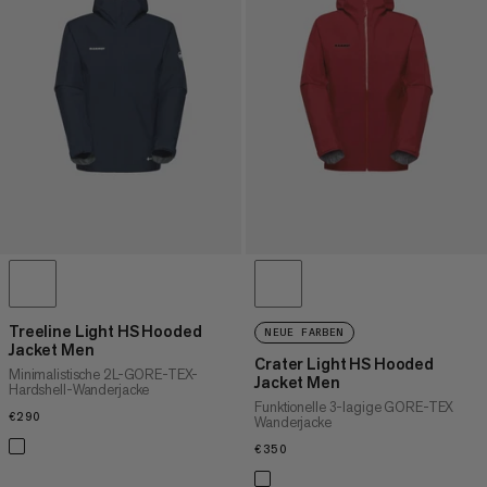
Treeline Light HS Hooded
NEUE FARBEN
Jacket Men
Crater Light HS Hooded
Minimalistische 2L-GORE-TEX-
Jacket Men
Hardshell-Wanderjacke
Funktionelle 3-lagige GORE-TEX
€290
€290
Wanderjacke
€350
€350