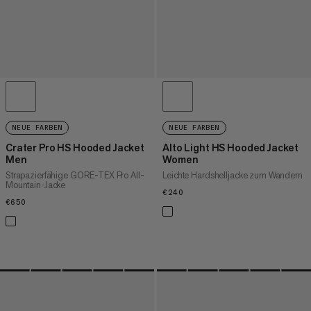
NEUE FARBEN
NEUE FARBEN
Crater Pro HS Hooded Jacket
Alto Light HS Hooded Jacket
Men
Women
Strapazierfähige GORE-TEX Pro All-
Leichte Hardshelljacke zum Wandern
Mountain-Jacke
€240
€240
€650
€650