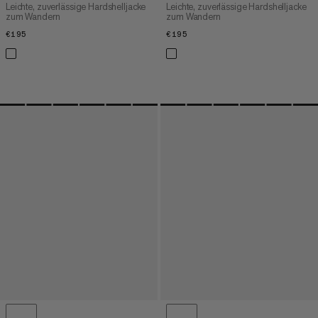
Leichte, zuverlässige Hardshelljacke
Leichte, zuverlässige Hardshelljacke
zum Wandern
zum Wandern
€195
€195
€195
€195