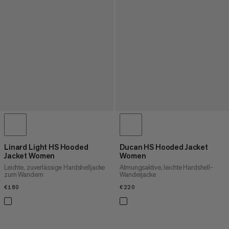
Linard Light HS Hooded
Ducan HS Hooded Jacket
Jacket Women
Women
Leichte, zuverlässige Hardshelljacke
Atmungsaktive, leichte Hardshell-
zum Wandern
Wanderjacke
€180
€180
€220
€220