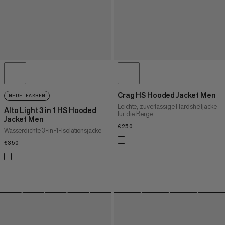
Crag HS Hooded Jacket Men
NEUE FARBEN
Leichte, zuverlässige Hardshelljacke
Alto Light 3 in 1 HS Hooded
für die Berge
Jacket Men
€250
€250
Wasserdichte 3-in-1-Isolationsjacke
€350
€350