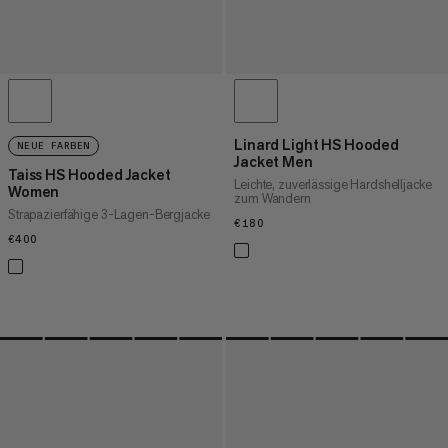
Linard Light HS Hooded
NEUE FARBEN
Jacket Men
Taiss HS Hooded Jacket
Leichte, zuverlässige Hardshelljacke
Women
zum Wandern
Strapazierfähige 3-Lagen-Bergjacke
€180
€180
€400
€400