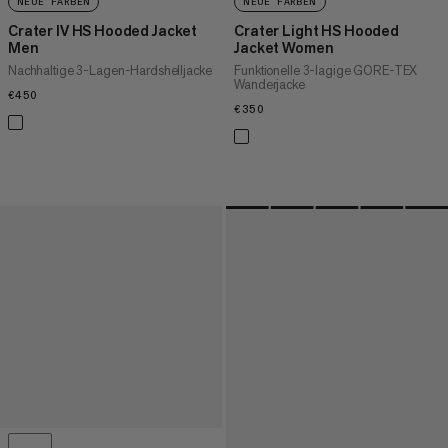
NEUE FARBEN
NEUE FARBEN
Crater IV HS Hooded Jacket
Crater Light HS Hooded
Men
Jacket Women
Nachhaltige 3-Lagen-Hardshelljacke
Funktionelle 3-lagige GORE-TEX
Wanderjacke
€450
€450
€350
€350