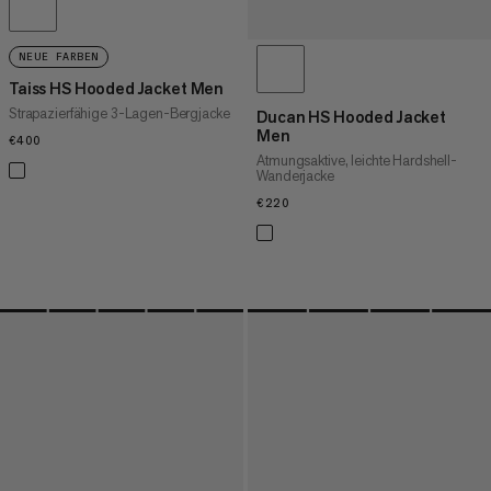
NEUE FARBEN
Taiss HS Hooded Jacket Men
Strapazierfähige 3-Lagen-Bergjacke
Ducan HS Hooded Jacket
Men
€400
€400
Atmungsaktive, leichte Hardshell-
Wanderjacke
€220
€220