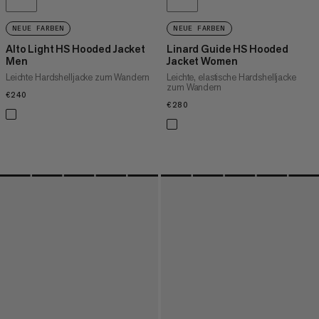
NEUE FARBEN
NEUE FARBEN
Alto Light HS Hooded Jacket
Linard Guide HS Hooded
Men
Jacket Women
Leichte Hardshelljacke zum Wandern
Leichte, elastische Hardshelljacke
zum Wandern
€240
€240
€280
€280