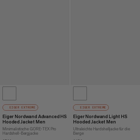
EIGER EXTREME
EIGER EXTREME
Eiger Nordwand Advanced HS
Eiger Nordwand Light HS
Hooded Jacket Men
Hooded Jacket Men
Minimalistische GORE-TEX Pro
Ultraleichte Hardshelljacke für die
Hardshell-Bergjacke
Berge