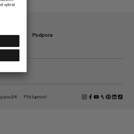
Podpora
y použití
Přístupnost