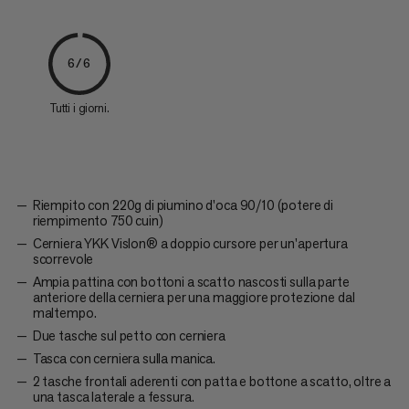
6/6
Tutti i giorni.
Riempito con 220g di piumino d'oca 90/10 (potere di
riempimento 750 cuin)
Cerniera YKK Vislon® a doppio cursore per un'apertura
scorrevole
Ampia pattina con bottoni a scatto nascosti sulla parte
anteriore della cerniera per una maggiore protezione dal
maltempo.
Due tasche sul petto con cerniera
Tasca con cerniera sulla manica.
2 tasche frontali aderenti con patta e bottone a scatto, oltre a
una tasca laterale a fessura.