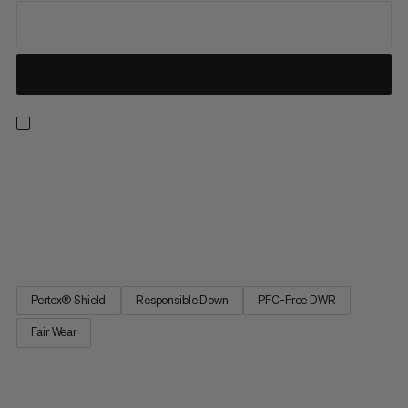
Un pratico cappotto per l'uso quotidiano. Caratterizzato da
piuma d'oca certificata RDS, proveniente da fonti responsabili,
e da una membrana traspirante e impermeabile Mammut DRY
Tour, questo giubbotto ti tiene al caldo e asciutto, anche
durante il cattivo tempo. Quattro tasche ti offrono ampio...
Pertex® Shield
Responsible Down
PFC-Free DWR
Fair Wear