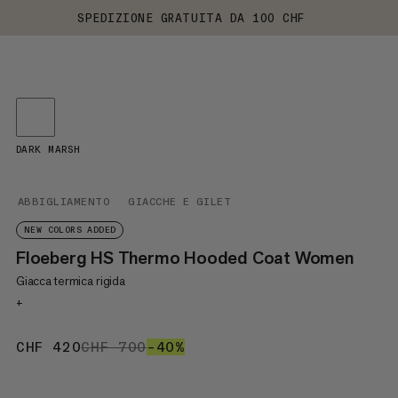
SPEDIZIONE GRATUITA DA 100 CHF
DARK MARSH
ABBIGLIAMENTO
GIACCHE E GILET
NEW COLORS ADDED
Floeberg HS Thermo Hooded Coat Women
Giacca termica rigida
+
CHF 420
CHF 420
CHF 700
CHF 700
–40%
40%