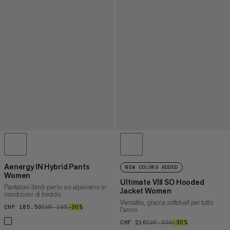
Aenergy IN Hybrid Pants
NEW COLORS ADDED
Women
Ultimate VIII SO Hooded
Pantaloni ibridi per lo sci alpinismo in
Jacket Women
condizioni di freddo
Versatile, giacca softshell per tutto
CHF 185.50
CHF 185.50
CHF 265
CHF 265
–30%
30%
l'anno
CHF 210
CHF 210
CHF 300
CHF 300
–30%
30%