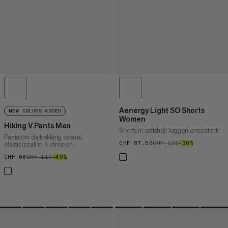
Aenergy Light SO Shorts
NEW COLORS ADDED
Women
Hiking V Pants Men
Shorts in softshell leggeri e resistenti
Pantaloni da trekking casual,
elasticizzati in 4 direzioni.
CHF 87.50
CHF 87.50
CHF 125
CHF 125
–30%
30%
CHF 66
CHF 66
CHF 110
CHF 110
–40%
40%