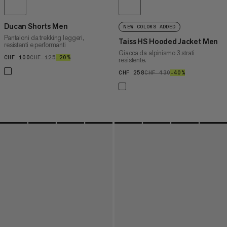
Ducan Shorts Men
NEW COLORS ADDED
Pantaloni da trekking leggeri,
Taiss HS Hooded Jacket Men
resistenti e performanti
Giacca da alpinismo 3 strati
CHF 100
CHF 100
CHF 125
CHF 125
–20%
20%
resistente.
CHF 258
CHF 258
CHF 430
CHF 430
–40%
40%