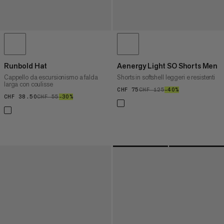
Runbold Hat
Aenergy Light SO Shorts Men
Cappello da escursionismo a falda
Shorts in softshell leggeri e resistenti
larga con coulisse
CHF 75
CHF 75
CHF 125
CHF 125
–40%
40%
CHF 38.50
CHF 38.50
CHF 55
CHF 55
–30%
30%