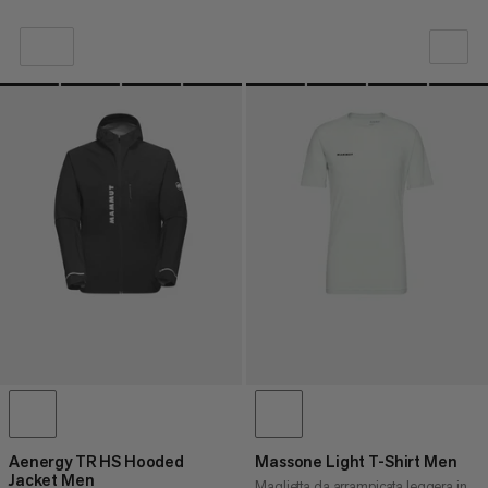
LA NOSTRA RACCOMANDAZIONE
PREZZO BASSO AD ALTO
PREZZO ALTO A BASSO
COSA C'È DI NUOVO
VALUTAZIONE
Aenergy TR HS Hooded
Massone Light T-Shirt Men
Jacket Men
Maglietta da arrampicata leggera in