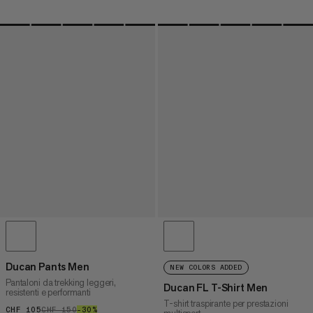
Ducan Pants Men
NEW COLORS ADDED
Pantaloni da trekking leggeri,
Ducan FL T-Shirt Men
resistenti e performanti
T-shirt traspirante per prestazioni
CHF 105
CHF 105
CHF 150
CHF 150
–30%
30%