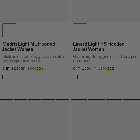
Madris Light ML Hooded
Linard Light HS Hooded
Jacket Women
Jacket Women
Strato intermedio leggero e versatile
Guscio rigido leggero e affidabile per
per gli sport in montagna.
escursioni
CHF 128
CHF 128
CHF 160
CHF 160
–20%
20%
CHF 133
CHF 133
CHF 190
CHF 190
–30%
30%