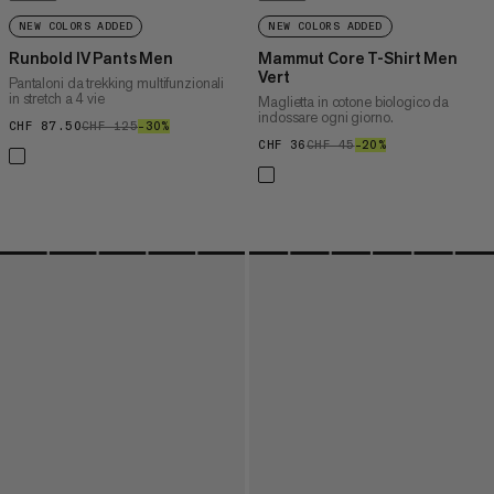
NEW COLORS ADDED
NEW COLORS ADDED
Runbold IV Pants Men
Mammut Core T-Shirt Men
Vert
Pantaloni da trekking multifunzionali
in stretch a 4 vie
Maglietta in cotone biologico da
indossare ogni giorno.
CHF 87.50
CHF 87.50
CHF 125
CHF 125
–30%
30%
CHF 36
CHF 36
CHF 45
CHF 45
–20%
20%