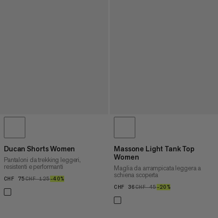
Ducan Shorts Women
Massone Light Tank Top
Women
Pantaloni da trekking leggeri,
resistenti e performanti
Maglia da arrampicata leggera a
schiena scoperta
CHF 75
CHF 75
CHF 125
CHF 125
–40%
40%
CHF 36
CHF 36
CHF 45
CHF 45
–20%
20%