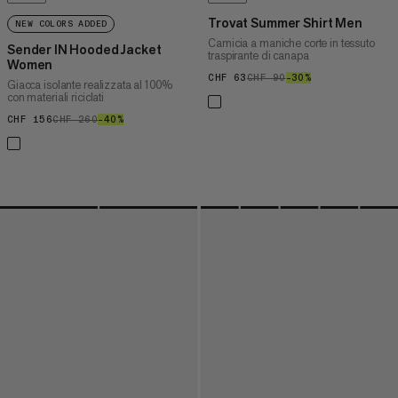
Trovat Summer Shirt Men
NEW COLORS ADDED
Camicia a maniche corte in tessuto
Sender IN Hooded Jacket
traspirante di canapa
Women
CHF 63
CHF 63
CHF 90
CHF 90
–30%
30%
Giacca isolante realizzata al 100%
con materiali riciclati
CHF 156
CHF 156
CHF 260
CHF 260
–40%
40%