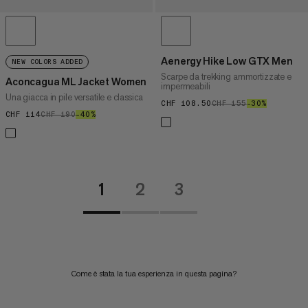
Aenergy Hike Low GTX Men
NEW COLORS ADDED
Scarpe da trekking ammortizzate e
Aconcagua ML Jacket Women
impermeabili
Una giacca in pile versatile e classica
CHF 108.50
CHF 108.50
CHF 155
CHF 155
–30%
30%
CHF 114
CHF 114
CHF 190
CHF 190
–40%
40%
1
2
3
Come è stata la tua esperienza in questa pagina?