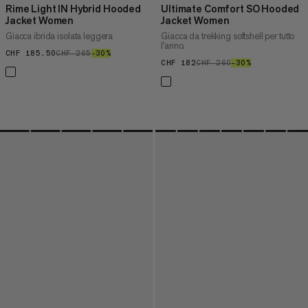
Rime Light IN Hybrid Hooded
Ultimate Comfort SO Hooded
Jacket Women
Jacket Women
Giacca ibrida isolata leggera
Giacca da trekking softshell per tutto
l'anno.
CHF 185.50
CHF 185.50
CHF 265
CHF 265
–30%
30%
CHF 182
CHF 182
CHF 260
CHF 260
–30%
30%