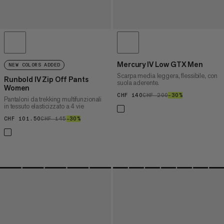
Mercury IV Low GTX Men
NEW COLORS ADDED
Scarpa media leggera, flessibile, con
Runbold IV Zip Off Pants
suola aderente.
Women
CHF 140
CHF 140
CHF 200
CHF 200
–30%
30%
Pantaloni da trekking multifunzionali
in tessuto elasticizzato a 4 vie
CHF 101.50
CHF 101.50
CHF 145
CHF 145
–30%
30%