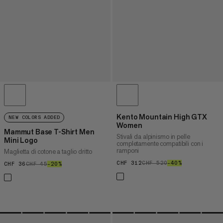
Kento Mountain High GTX
NEW COLORS ADDED
Women
Mammut Base T-Shirt Men
Stivali da alpinismo in pelle
Mini Logo
completamente compatibili con i
ramponi
Maglietta di cotone a taglio dritto
CHF 312
CHF 312
CHF 520
CHF 520
–40%
40%
CHF 36
CHF 36
CHF 45
CHF 45
–20%
20%