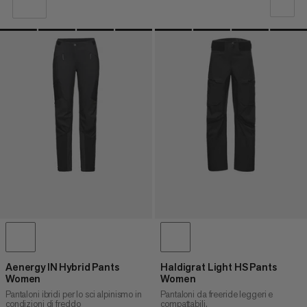
LA NOSTRA RACCOMANDAZIONE
PREZZO BASSO AD ALTO
PREZZO ALTO A BASSO
COSA C'È DI NUOVO
VALUTAZIONE
Aenergy IN Hybrid Pants
Haldigrat Light HS Pants
Women
Women
Pantaloni ibridi per lo sci alpinismo in
Pantaloni da freeride leggeri e
condizioni di freddo
compattabili.