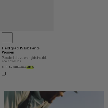
Haldigrat HS Bib Pants
Women
Pantaloni alla zuava rigida freeride
eco-sostenibili
CHF 420
CHF 420
CHF 600
CHF 600
–30%
30%