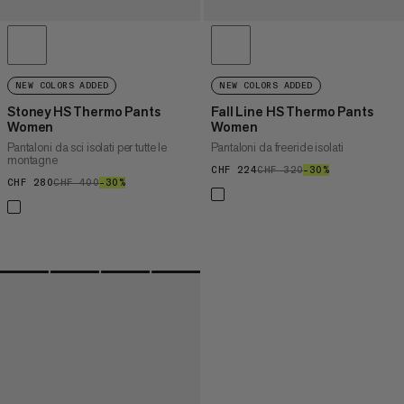
NEW COLORS ADDED
NEW COLORS ADDED
Stoney HS Thermo Pants
Fall Line HS Thermo Pants
Women
Women
Pantaloni da sci isolati per tutte le
Pantaloni da freeride isolati
montagne
CHF 224
CHF 224
CHF 320
CHF 320
–30%
30%
CHF 280
CHF 280
CHF 400
CHF 400
–30%
30%