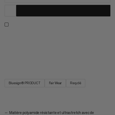
Un bord large pour une protection optimale contre le soleil : le
Runbold Hat est composé d’une matière agréable et stretch,
dont le traitement Midori assure une bonne évacuation de
l’humidité. Grâce au cordon de serrage amovible, tu peux
ajuster ce chapeau léger et à séchage rapide en fonction de
tes besoins. Et lorsque le soleil disparaît, le Runbold Hat se
range facilement dans ton sac à dos.
Bluesign® PRODUCT
Fair Wear
Recyclé
Matière polyamide résistante et ultrastretch avec de