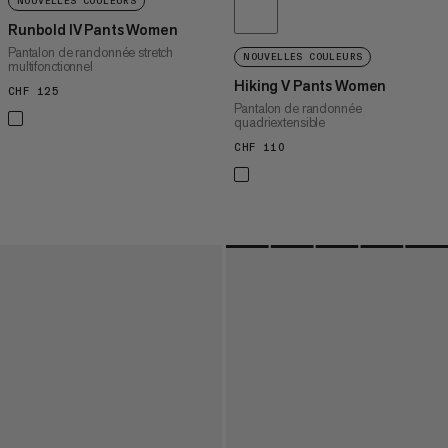
NOUVELLES COULEURS
Runbold IV Pants Women
Pantalon de randonnée stretch
NOUVELLES COULEURS
multifonctionnel
Hiking V Pants Women
CHF 125
CHF 125
Pantalon de randonnée
quadriextensible
CHF 110
CHF 110