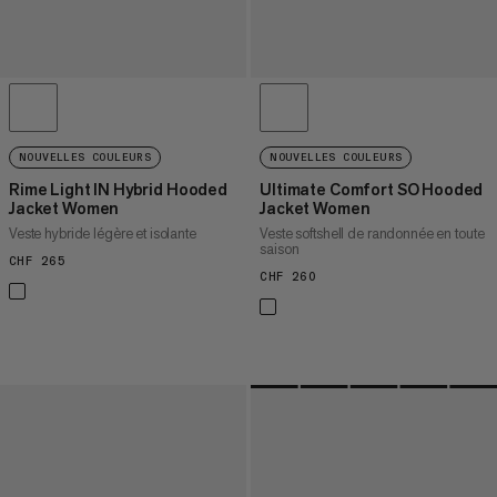
NOUVELLES COULEURS
NOUVELLES COULEURS
Rime Light IN Hybrid Hooded
Ultimate Comfort SO Hooded
Jacket Women
Jacket Women
Veste hybride légère et isolante
Veste softshell de randonnée en toute
saison
CHF 265
CHF 265
CHF 260
CHF 260