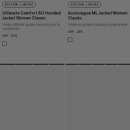
ÉDITION LIMITÉE
ÉDITION LIMITÉE
Ultimate Comfort SO Hooded
Aconcagua ML Jacket Women
Jacket Women Classic
Classic
Veste softshell quatre saisons pour la
Veste en polaire classique polyvalente
randonnée
CHF 185
CHF 185
CHF 240
CHF 240