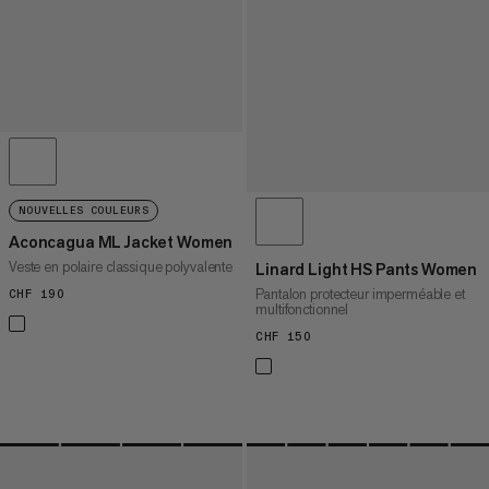
NOUVELLES COULEURS
Aconcagua ML Jacket Women
Veste en polaire classique polyvalente
Linard Light HS Pants Women
Pantalon protecteur imperméable et
CHF 190
CHF 190
multifonctionnel
CHF 150
CHF 150