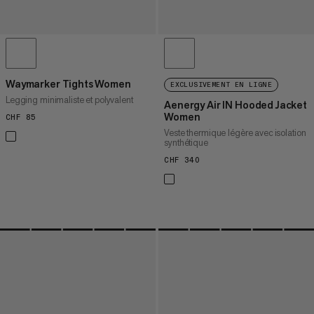
Waymarker Tights Women
EXCLUSIVEMENT EN LIGNE
Legging minimaliste et polyvalent
Aenergy Air IN Hooded Jacket
Women
CHF 85
CHF 85
Veste thermique légère avec isolation
synthétique
CHF 340
CHF 340