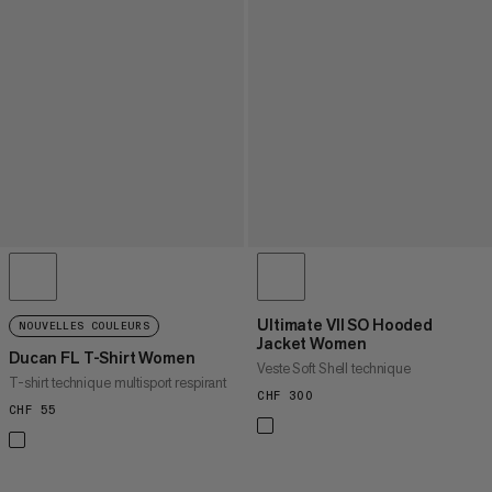
Ultimate VII SO Hooded
NOUVELLES COULEURS
Jacket Women
Ducan FL T-Shirt Women
Veste Soft Shell technique
T-shirt technique multisport respirant
CHF 300
CHF 300
CHF 55
CHF 55