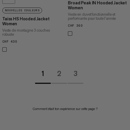
Broad Peak IN Hooded Jacket
Women
NOUVELLES COULEURS
Veste en duvet fonctionnelle et
performante pour toute l’année
Taiss HS Hooded Jacket
Women
CHF 360
CHF 360
Veste de montagne 3 couches
robuste
CHF 430
CHF 430
1
2
3
Comment était ton expérience sur cette page ?