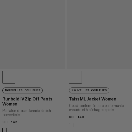
NOUVELLES COULEURS
NOUVELLES COULEURS
Runbold IV Zip Off Pants
Taiss ML Jacket Women
Women
Couche intermédiaire performante,
chaude et à séchage rapide
Pantalon de randonnée stretch
convertible
CHF 140
CHF 140
CHF 145
CHF 145