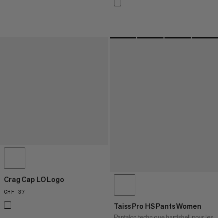
Crag Cap LO Logo
CHF 37
CHF 37
Taiss Pro HS Pants Women
Pantalon technique hardshell pour les