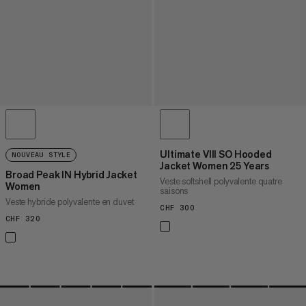
Ultimate VIII SO Hooded
NOUVEAU STYLE
Jacket Women 25 Years
Broad Peak IN Hybrid Jacket
Veste softshell polyvalente quatre
Women
saisons
Veste hybride polyvalente en duvet
CHF 300
CHF 300
CHF 320
CHF 320