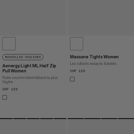
Massone Tights Women
NOUVELLES COULEURS
Les collants essayés & testés
Aenergy Light ML Half Zip
Pull Women
CHF 120
CHF 120
Notre couche intermédiaire la plus
légère
CHF 120
CHF 120