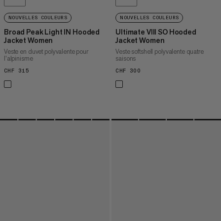
NOUVELLES COULEURS
NOUVELLES COULEURS
Broad Peak Light IN Hooded
Ultimate VIII SO Hooded
Jacket Women
Jacket Women
Veste en duvet polyvalente pour
Veste softshell polyvalente quatre
l’alpinisme
saisons
CHF 315
CHF 315
CHF 300
CHF 300