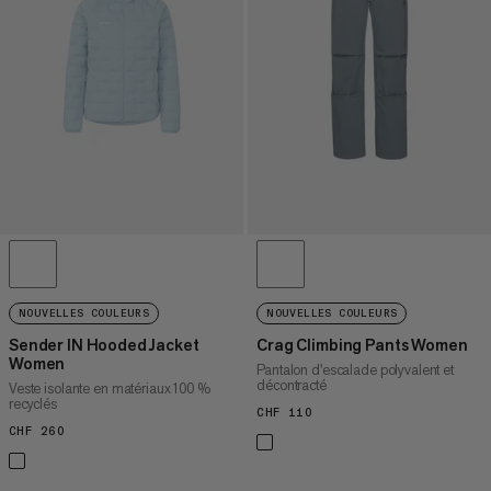
PRIX DÉCROISSANT
NOUVEAUTÉS
ÉVALUATION
NOUVELLES COULEURS
NOUVELLES COULEURS
Sender IN Hooded Jacket
Crag Climbing Pants Women
Women
Pantalon d'escalade polyvalent et
décontracté
Veste isolante en matériaux 100 %
recyclés
CHF 110
CHF 110
CHF 260
CHF 260