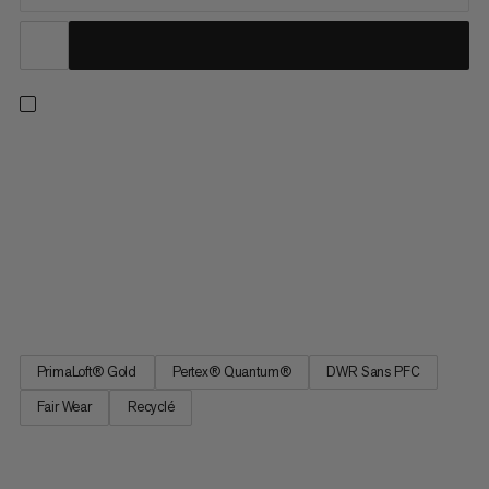
L’Arctic Mitten est une moufle d’alpinisme sur laquelle on peut
compter. Sa matière Pertex®-Quantum ultra-légère est
coupe-vent et déperlante. Grâce à son matelassage
PrimaLoft® Gold Luxe de qualité supérieure sur le dessus et la
paume, elle garantit une excellente isolation thermique, même
humide. Sa paume en cuir lui procure en outre toute la
robustesse nécessaire. Enfin, cette moufle offre un confort
optimal et une grande compressibilité.
PrimaLoft® Gold
Pertex® Quantum®
DWR Sans PFC
Fair Wear
Recyclé