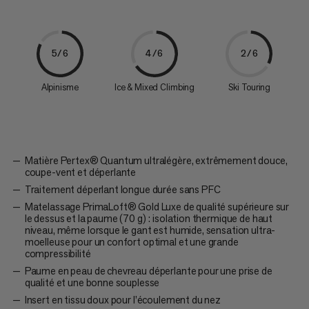
5/6
4/6
2/6
Alpinisme
Ice & Mixed Climbing
Ski Touring
Matière Pertex® Quantum ultralégère, extrêmement douce,
coupe-vent et déperlante
Traitement déperlant longue durée sans PFC
Matelassage PrimaLoft® Gold Luxe de qualité supérieure sur
le dessus et la paume (70 g) : isolation thermique de haut
niveau, même lorsque le gant est humide, sensation ultra-
moelleuse pour un confort optimal et une grande
compressibilité
Paume en peau de chevreau déperlante pour une prise de
qualité et une bonne souplesse
Insert en tissu doux pour l’écoulement du nez