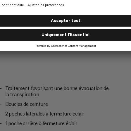
Escalade
3/6
Traitement favorisant une bonne évacuation de
la transpiration
Boucles de ceinture
2 poches latérales à fermeture éclair
1 poche arrière à fermeture éclair