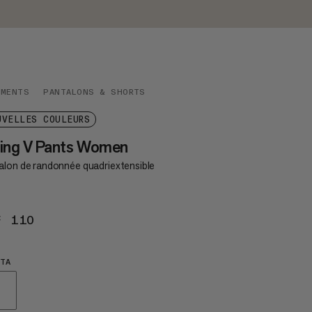
EMENTS
PANTALONS & SHORTS
UVELLES COULEURS
king V Pants Women
alon de randonnée quadriextensible
F 110
CHF 110
TA