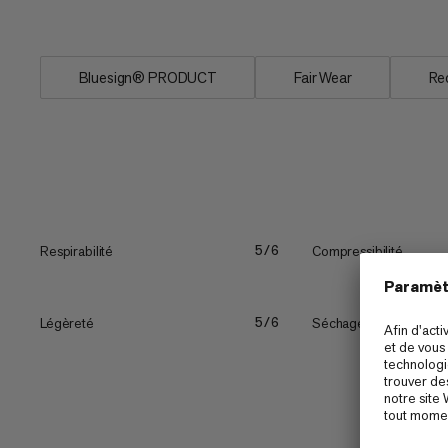
coupe...
Bluesign® PRODUCT
Fair Wear
Re
Respirabilité
Compressibilité
5/6
Légèreté
Séchage rapide
5/6