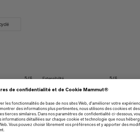
cyclé
Extensibilité
5/6
5/6
Résistance
5/6
4/6