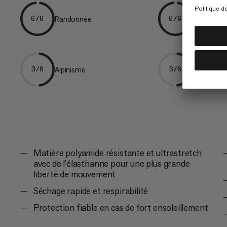
Randonnée
Trekking
6/6
6/6
Alpinisme
Everyday
3/6
3/6
Matière polyamide résistante et ultrastretch
avec de l’élasthanne pour une plus grande
liberté de mouvement
Séchage rapide et respirabilité
Protection fiable en cas de fort ensoleillement