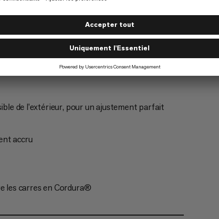
ible de l’extérieur, pour un ajustement parfait
ent accru
re les carres en Cordura®