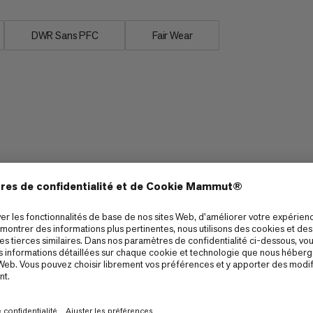
DWR Sans PFC
Fair Wear
Imperméabilité
5/6
4/6
Compressibilité
2/6
1/6