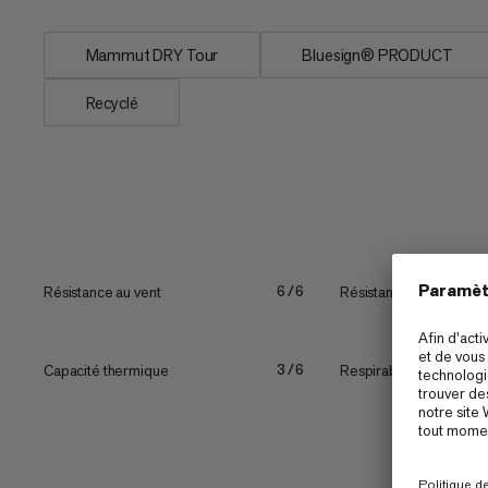
Mammut DRY Tour
Bluesign® PRODUCT
Recyclé
Résistance au vent
Résistance
6/6
Capacité thermique
Respirabilité
3/6