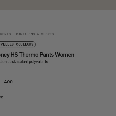
EMENTS
PANTALONS & SHORTS
UVELLES COULEURS
oney HS Thermo Pants Women
lon de ski isolant polyvalente
F 400
CHF 400
NE