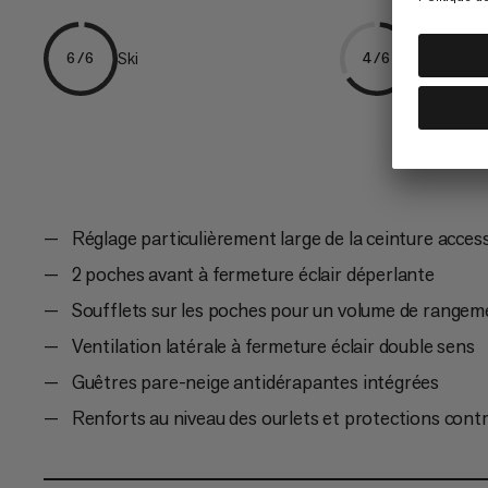
Ski
Freeriding
6/6
4/6
Réglage particulièrement large de la ceinture access
2 poches avant à fermeture éclair déperlante
Soufflets sur les poches pour un volume de rangem
Ventilation latérale à fermeture éclair double sens
Guêtres pare-neige antidérapantes intégrées
Renforts au niveau des ourlets et protections cont