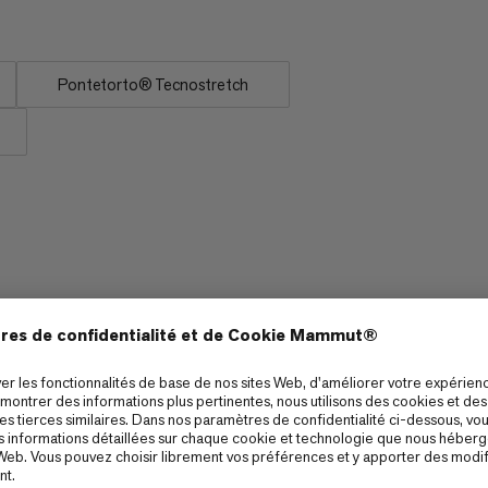
Pontetorto® Tecnostretch
Rapport chaleur/poids
5/6
5/6
Compressibilité
5/6
4/6