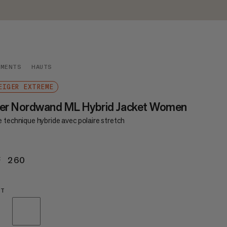
EMENTS
HAUTS
EIGER EXTREME
ger Nordwand ML Hybrid Jacket Women
 technique hybride avec polaire stretch
F 260
CHF 260
HT