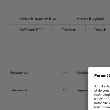
empêchent...
Pertex® Quantum® Air
Polartec® Alpha®
DWR Sans PFC
Fair Wear
Recyclé
Respirabilité
Résistance
6/6
Extensibilité
Légèreté
5/6