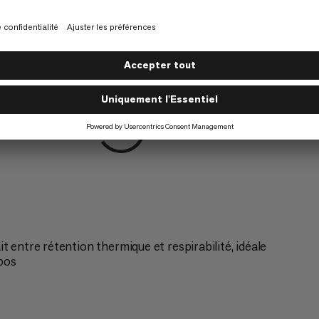
g
Escalade
5/6
Speed Mountaineering
4/6
 entre rétention thermique et respirabilité, idéale
epos