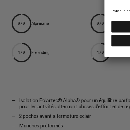
Alpinisme
Ski Tourin
6/6
6/6
Freeriding
Ski
4/6
4/6
Isolation Polartec® Alpha® pour un équilibre parfait
pour les activités alternant phases d’effort et de r
2 poches avant à fermeture éclair
Manches préformés