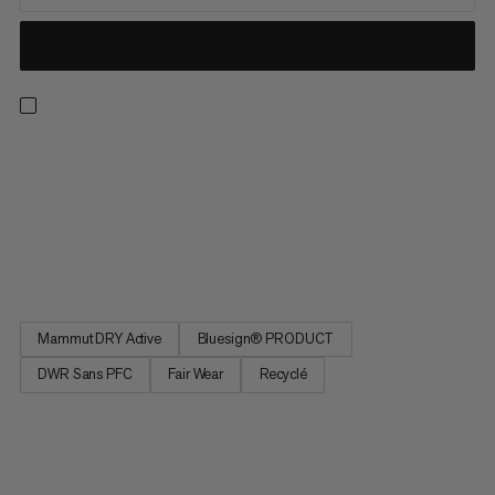
Une veste ultralégère pour les conditions difficiles en haute
montagne. Grâce à son tissu laminé Mammut DRY
Active 3 couches et à son traitement déperlant, cette veste
protectrice et respirante vous met à l’abri des éléments, tout
en vous gardant au sec lors des ascensions les plus
exigeantes...
Mammut DRY Active
Bluesign® PRODUCT
DWR Sans PFC
Fair Wear
Recyclé