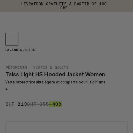
LIVRAISON GRATUITE À PARTIR DE 100
CHF
LAVANDIN-BLACK
VÊTEMENTS
VESTES & GILETS
Taiss Light HS Hooded Jacket Women
Veste protectrice ultralégère et compacte pour l’alpinisme
+
CHF 213
CHF 213
CHF 355
CHF 355
–40%
40%