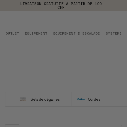
LIVRAISON GRATUITE À PARTIR DE 100
CHF
OUTLET
ÉQUIPEMENT
ÉQUIPEMENT D'ESCALADE
SYSTÈMES 
Sets de dégaines
Cordes