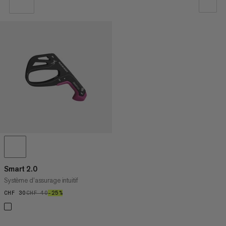
NOTRE SELECTION
PRIX CROISSANT
PRIX DÉCROISSANT
NOUVEAUTÉS
ÉVALUATION
Smart 2.0
Système d’assurage intuitif
CHF 30
CHF 30
CHF 40
CHF 40
–25%
25%